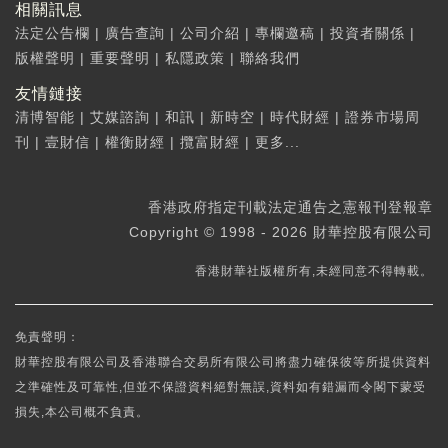
相關訊息
法定公告欄
|
廣告查詢
|
公司介紹
|
專欄邀稿
|
投資者關係
|
版權聲明
|
重要聲明
|
私隱政策
|
聯絡我們
友情鏈接
清博智能
|
艾媒諮詢
|
和訊
|
新時空
|
時代財經
|
證券市場周
刊
|
壹財信
|
權衡財經
|
攬富財經
|
更多...
香港政府指定刊載法定通告之憲報刊登報章
Copyright © 1998 - 2026 財華控股有限公司
香港財華社版權所有,未經同意不得轉載。
免責聲明：
財華控股有限公司及香港聯合交易所有限公司將盡力確保彼等所提供資料
之準確性及可靠性,但並不保證資料絕對無誤,資料如有錯漏而令閣下蒙受
損失,本公司概不負責。