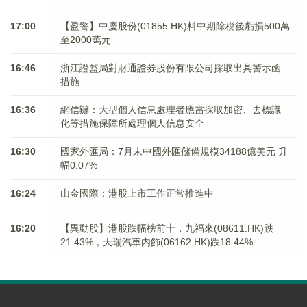
17:00
【盈警】中慶股份(01855.HK)料中期除稅後虧損500萬
至2000萬元
16:46
浙江證監局對財通證券股份有限公司採取出具警示函
措施
16:36
網信辦：大型個人信息處理者應當採取加密、去標識
化等措施保障所處理個人信息安全
16:30
國家外匯局：7月末中國外匯儲備規模34188億美元 升
幅0.07%
16:24
山金國際：港股上市工作正常推進中
16:20
【異動股】港股跌幅榜前十，九福來(08611.HK)跌
21.43%，天瑞汽車内飾(06162.HK)跌18.44%