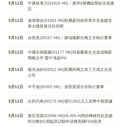
5月11日
中廣核電力(01816.HK)：惠州4號機組開始全面建
設
5月11日
滬港聯合(01001.HK)附屬參與政府青衣先進建造
業大樓發展項目招標
5月11日
自然美(00157.HK)：陳瑞隆辭任獨立非執行董事
5月11日
中國生物製藥(01177.HK)與葛蘭素史克達成獨家
戰略合作 盤中漲超4%
5月11日
陽光油砂(02012.HK)附屬與獨立第三方成立合資
公司
5月11日
中手遊(00302.HK)：張聖晏退任非執行董事
5月11日
吉利汽車(00175.HK)發行20亿元人民幣中期票據
5月11日
復宏漢霖(02696.HK)HLX05-N用於轉移性結直腸
癌治療的1期臨床試驗申請獲美國FDA批准