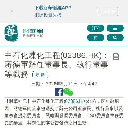
財華智庫網
FINTV
FINMETA
財華證券
媒體矩陣
下載財華財經APP
×
下載APP
智庫沙龍
聯絡我們
把握投資先機
訂閱
简
中石化煉化工程(02386.HK)：
蔣德軍辭任董事長、執行董事
等職務
原創
日期：
2026年5月11日 下午4:42
​【財華社訊】中石化煉化工程(
02386.HK
)公佈，因年齡原
因，蔣德軍向董事會遞交了辭去公司董事長、執行董事以及
董事會提名委員會、戰略與發展委員會、ESG委員會主任委
員的辭呈，其辭任於本公告發佈之日生效。