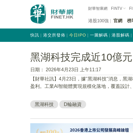
財華智庫網
FINTV
F
港股100強
官網
榜
快訊
港交所發佈
今日IPO
一圖解碼
港股解碼
黑湖科技完成近10億元
日期：
2026年4月23日 上午11:17
​【財華社訊】4月23日，據"黑湖科技"消息，黑
盈利。工業AI智能體實現規模化落地，覆蓋設計
黑湖科技
D輪融資