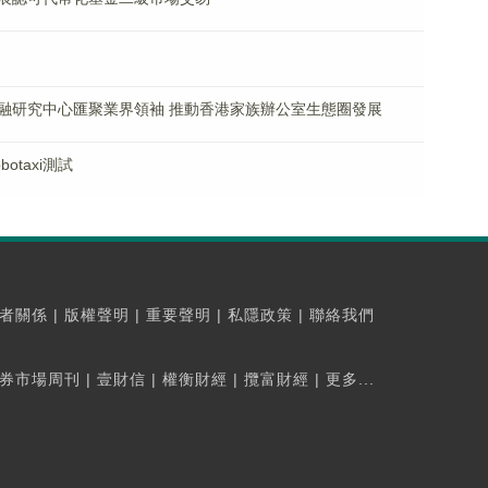
融研究中心匯聚業界領袖 推動香港家族辦公室生態圈發展
taxi測試
者關係
|
版權聲明
|
重要聲明
|
私隱政策
|
聯絡我們
券市場周刊
|
壹財信
|
權衡財經
|
攬富財經
|
更多...