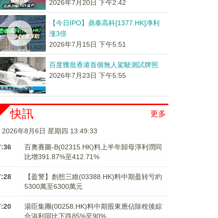
2026年7月20日 下午2:42
【今日IPO】鼎泰高科[1377.HK]净利
涨3倍
2026年7月15日 下午5:51
百度獲批香港首個無人駕駛測試牌照
2026年7月23日 下午5:55
快訊
更多
2026年8月6日 星期四 13:49:34
7:36
百奧賽圖-B(02315.HK)料上半年歸母淨利潤同
比增391.87%至412.71%
7:28
【盈警】創想三維(03388.HK)料中期盈转亏約
5300萬至6300萬元
7:20
湯臣集團(00258.HK)料中期股東應佔除稅後綜
合溢利同比下跌85%至90%