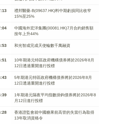
7:13
禮邦醫藥-B(09637.HK)料中期虧損同比收窄
15%至25%
7:04
中國海外宏洋集團(00081.HK)7月合約銷售額
按年上升44%
6:53
和光智成完成天使輪數千萬融資
6:51
10年期港元特區政府機構債券將於2026年8月
12日透過重開進行投標
6:43
5年期港元特區政府機構債券將於2026年8月
12日透過重開進行投標
6:39
1年期港元隔夜平均指數掛鉤債券將於2026年8
月12日進行投標
6:28
香港證監會就中國糖果前高管的失當行為取得
13年取消資格令