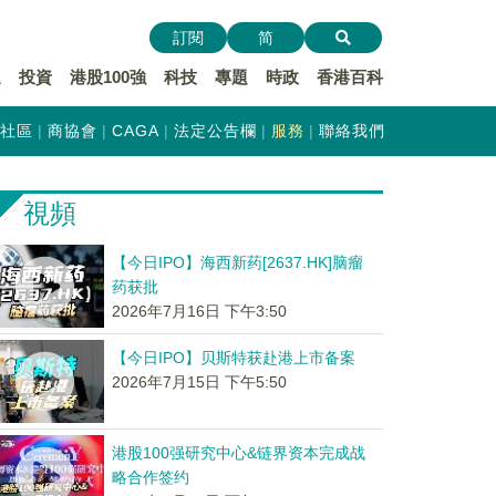
訂閱
简
遞
投資
港股100強
科技
專題
時政
香港百科
社區
商協會
CAGA
法定公告欄
服務
聯絡我們
視頻
【今日IPO】海西新药[2637.HK]脑瘤
药获批
2026年7月16日 下午3:50
【今日IPO】贝斯特获赴港上市备案
2026年7月15日 下午5:50
港股100强研究中心&链界资本完成战
略合作签约