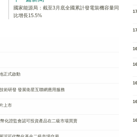
國家能源局：截至3月底全國累計發電裝機容量同
1
比增長15.5%
1
1
1
地正式啟動
1
)技術研發 發展衛星互聯網應用服務
1
片上市
1
代幣化證監會認可投資產品在二級市場買賣
展認可代幣化基金二級市場交易