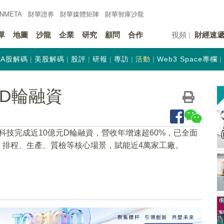
INMETA
財華證券
財華
媒體矩陣
財華
智庫沙龍
單
地圖
沙龍
企業
研究
顧問
合作
視頻
財經速
A股解碼
美股解碼
股評
研報
專訪
活動
Web3 Space專欄
D輪融資
湖科技完成近10億元D輪融資，營收年增速超60%，已全面
、排程、生產、質檢等核心場景，賦能近4萬家工廠。