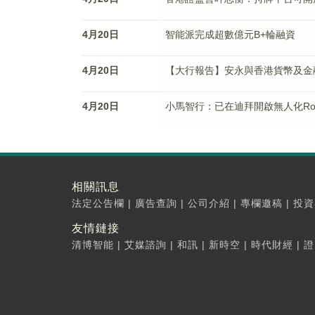
4月20日
智能派完成超數億元B+輪融資
4月20日
【大行報告】安永與香港貨幣及金
4月20日
小馬智行：已在迪拜開啟無人化Robo
相關訊息
法定公告欄
|
廣告查詢
|
公司介紹
|
專欄邀稿
|
投資
友情鏈接
清博智能
|
艾媒諮詢
|
和訊
|
新時空
|
時代財經
|
證