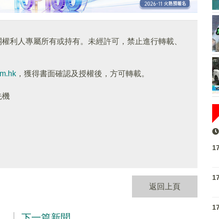
關權利人專屬所有或持有。未經許可，禁止進行轉載、
om.hk
，獲得書面確認及授權後，方可轉載。
先機
1
1
返回上頁
1
下一篇新聞