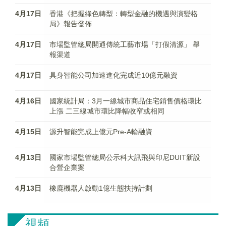
4月17日
香港《把握綠色轉型：轉型金融的機遇與演變格
局》報告發佈
4月17日
市場監管總局開通傳統工藝市場「打假清源」 舉
報渠道
4月17日
​具身智能公司加速進化完成近10億元融資
4月16日
國家統計局：3月一線城市商品住宅銷售價格環比
上漲 二三線城市環比降幅收窄或相同
4月15日
​源升智能完成上億元Pre-A輪融資
4月13日
國家市場監管總局公示科大訊飛與印尼DUIT新設
合營企業案
4月13日
橡鹿機器人啟動1億生態扶持計劃
視頻