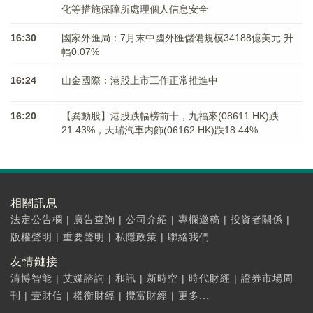
化等措施保障所處理個人信息安全
16:30
國家外匯局：7月末中國外匯儲備規模34188億美元 升
幅0.07%
16:24
山金國際：港股上市工作正常推進中
16:20
【異動股】港股跌幅榜前十，九福來(08611.HK)跌
21.43%，天瑞汽車内飾(06162.HK)跌18.44%
相關訊息
法定公告欄
|
廣告查詢
|
公司介紹
|
專欄邀稿
|
投資者關係
|
版權聲明
|
重要聲明
|
私隱政策
|
聯絡我們
友情鏈接
清博智能
|
艾媒諮詢
|
和訊
|
新時空
|
時代財經
|
證券市場周
刊
|
壹財信
|
權衡財經
|
攬富財經
|
更多...