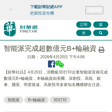
財華智庫網
FINTV
FINMETA
財華證券
媒體矩陣
下載財華財經APP
×
下載APP
智庫沙龍
聯絡我們
把握投資先機
訂閱
简
智能派完成超數億元B+輪融資
日期：
2026年4月20日 下午4:06
​【財華社訊】4月20日，消費級3D打印企業智能派宣佈完成
數億元B+輪融資，本輪融資由美團、深創投、高瓴、銀
泰、國策、明荟致遠、高新投等多家知名機構聯合注資。
智能派
B+輪融資
3D打印