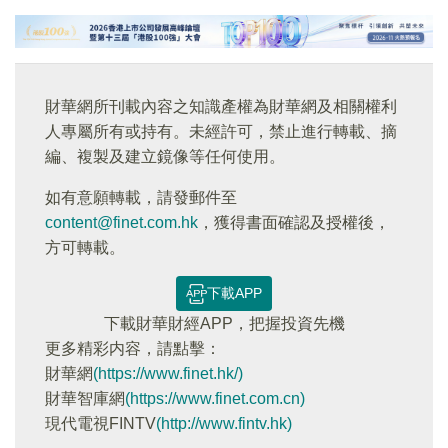
財華網所刊載內容之知識產權為財華網及相關權利
人專屬所有或持有。未經許可，禁止進行轉載、摘
編、複製及建立鏡像等任何使用。
如有意願轉載，請發郵件至
content@finet.com.hk
，獲得書面確認及授權後，
方可轉載。
下載APP
下載財華財經APP，把握投資先機
更多精彩内容，請點擊：
財華網
(https://www.finet.hk/)
財華智庫網
(https://www.finet.com.cn)
現代電視FINTV
(http://www.fintv.hk)