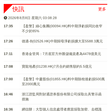
快訊
更多
2026年8月8日 星期六 03:08:29
17:35
【盈警】綠心集團(00094.HK)料中期淨虧損同比收窄
不少於85%
17:26
德適-B(02526.HK)中期歸母淨虧損擴大至5588.3萬元
17:11
香港金管局：7月底官方外匯儲備資產為4478億美元
17:08
寶龍地產(01238.HK)7月合約銷售額約5.5億元
17:00
【盈警】中慶股份(01855.HK)料中期除稅後虧損500萬
至2000萬元
16:46
浙江證監局對財通證券股份有限公司採取出具警示函
措施
16:36
網信辦：大型個人信息處理者應當採取加密、去標識