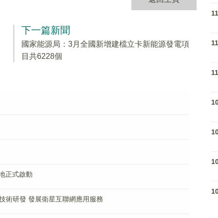
1
下一篇新聞
1
國家能源局：3月全國新增建檔立卡新能源發電項
目共6228個
1
1
1
1
地正式啟動
1
)技術研發 發展衛星互聯網應用服務