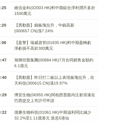
1:25
維信金科(02003.HK)料中期綜合淨利潤不多於
1500萬元
1:20
【異動股】鎢板塊拉升，中鎢高新
(000657.CN)漲7.24%
1:06
【盈警】瑞威資管(01835.HK)料中期盈轉虧
淨虧損不高於300萬元
0:47
旭輝控股集團(00884.HK)7月合同銷售金額約
6.1億元
0:40
【異動股】昨日打二板以上表現板塊拉升，欣
天科技(300615.CN)漲19.97%
0:29
博安生物(06955.HK)阿柏西普眼內注射溶液在
巴西提交上市許可申請
0:22
億勝生物科技(01061.HK)中期溢利同比減少
32.2%至1.11億港元 派息5港仙