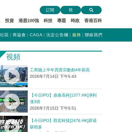
訂閱
简
遞
投資
港股100強
科技
專題
時政
香港百科
社區
商協會
CAGA
法定公告欄
服務
聯絡我們
視頻
工商舖上半年買賣宗數創4年新高
2026年7月14日 下午5:43
【今日IPO】鼎泰高科[1377.HK]净利
涨3倍
2026年7月15日 下午5:51
【今日IPO】胜宏科技[2476.HK]辟谣
获唱多