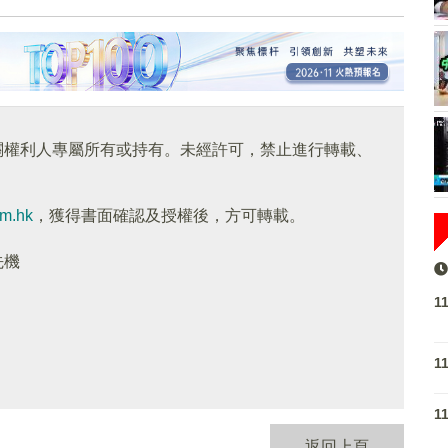
關權利人專屬所有或持有。未經許可，禁止進行轉載、
om.hk
，獲得書面確認及授權後，方可轉載。
先機
1
1
1
返回上頁