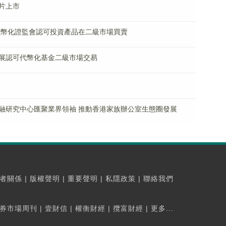
片上市
代幣化證監會認可投資產品在二級市場買賣
展認可代幣化基金二級市場交易
融研究中心匯聚業界領袖 推動香港家族辦公室生態圈發展
者關係
|
版權聲明
|
重要聲明
|
私隱政策
|
聯絡我們
券市場周刊
|
壹財信
|
權衡財經
|
攬富財經
|
更多...