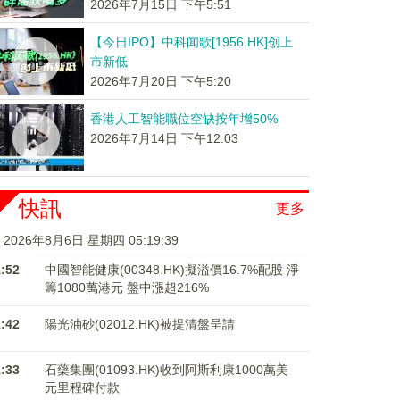
2026年7月15日 下午5:51
【今日IPO】中科闻歌[1956.HK]创上
市新低
2026年7月20日 下午5:20
香港人工智能職位空缺按年增50%
2026年7月14日 下午12:03
快訊
更多
2026年8月6日 星期四 05:19:40
1:52
中國智能健康(00348.HK)擬溢價16.7%配股 淨
籌1080萬港元 ​​​​​​​盤中漲超216%
1:42
陽光油砂(02012.HK)被提清盤呈請
1:33
石藥集團(01093.HK)收到阿斯利康1000萬美
元里程碑付款