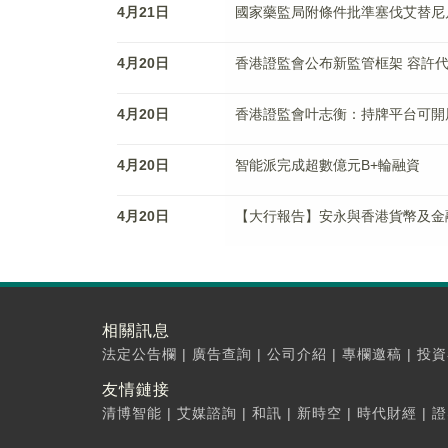
4月21日
國家藥監局附條件批準塞伐艾替尼
4月20日
香港證監會公布新監管框架 容許
4月20日
香港證監會叶志衡：持牌平台可開
4月20日
智能派完成超數億元B+輪融資
4月20日
【大行報告】安永與香港貨幣及金
相關訊息
法定公告欄
|
廣告查詢
|
公司介紹
|
專欄邀稿
|
投資
友情鏈接
清博智能
|
艾媒諮詢
|
和訊
|
新時空
|
時代財經
|
證