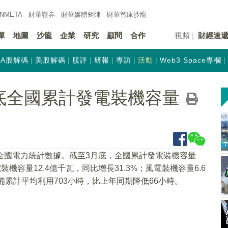
INMETA
財華證券
財華
媒體矩陣
財華
智庫沙龍
單
地圖
沙龍
企業
研究
顧問
合作
視頻
財經速
A股解碼
美股解碼
股評
研報
專訪
活動
Web3 Space專欄
底全國累計發電裝機容量
月份全國電力統計數據。截至3月底，全國累計發電裝機容量
裝機容量12.4億千瓦，同比增長31.3%；風電裝機容量6.6
設備累計平均利用703小時，比上年同期降低66小時。