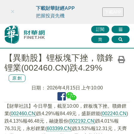
財華智庫網
FINTV
FINMETA
財華證券
媒體矩陣
下載財華財經APP
×
下載APP
智庫沙龍
聯絡我們
把握投資先機
訂閱
简
【異動股】锂板塊下挫，贛鋒
锂業(002460.CN)跌4.29%
原創
日期：
2026年4月15日 上午10:00
【財華社訊】今日早盤，截至10:00，鋰板塊下挫。贛鋒鋰
業(
002460.CN
)跌4.29%報84.49元，盛新鋰能(
002240.CN
)
跌4.13%報46.48元，融捷股份(
002192.CN
)跌4.01%報
76.31元，永杉鋰業(
603399.CN
)跌3.53%報12.31元，天齊