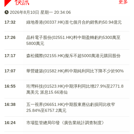
快訊
更多
2026年8月10日 星期一 20:34:06
17:32
綠地香港(00337.HK)首七個月合約銷售約50.94億元
17:26
晶科電子股份(02551.HK)料中期盈轉虧約5300萬至
5800萬元
17:17
森松國際(02155.HK)擬斥不超5000萬港元購回股份
17:07
華營建築(01582.HK)料中期純利同比下降不少於90%
16:55
珩灣科技(01523.HK)中期淨利同比增27.9%至2771.8
萬美元 派息15.66港仙
16:38
五一視界(06651.HK)中期股東應佔虧損同比收窄
25.84%至6757.2萬元
16:24
市場監管總局印發《廣告業統計調查制度》