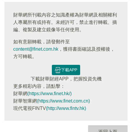
財華網所刊載內容之知識產權為財華網及相關權利
人專屬所有或持有。未經許可，禁止進行轉載、摘
編、複製及建立鏡像等任何使用。
如有意願轉載，請發郵件至
content@finet.com.hk
，獲得書面確認及授權後，
方可轉載。
下載APP
下載財華財經APP，把握投資先機
更多精彩内容，請點擊：
財華網
(https://www.finet.hk/)
財華智庫網
(https://www.finet.com.cn)
現代電視FINTV
(http://www.fintv.hk)
返回上頁