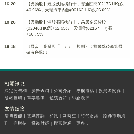
16:20
【異動股】港股跌幅榜前十，賽迪顧問(02176.HK)跌
40.96%，天瑞汽車内飾(06162.HK)跌26.09%
16:20
【異動股】港股漲幅榜前十，易居企業控股
(02048.HK)漲+52.63%，天潤雲(02167.HK)漲
+50.75%
16:18
《煤炭工業發展「十五五」規劃》：推動落後產能煤
礦有序退出
相關訊息
法定公告欄
|
廣告查詢
|
公司介紹
|
專欄邀稿
|
投資者關係
|
版權聲明
|
重要聲明
|
私隱政策
|
聯絡我們
友情鏈接
清博智能
|
艾媒諮詢
|
和訊
|
新時空
|
時代財經
|
證券市場周
刊
|
壹財信
|
權衡財經
|
攬富財經
|
更多...