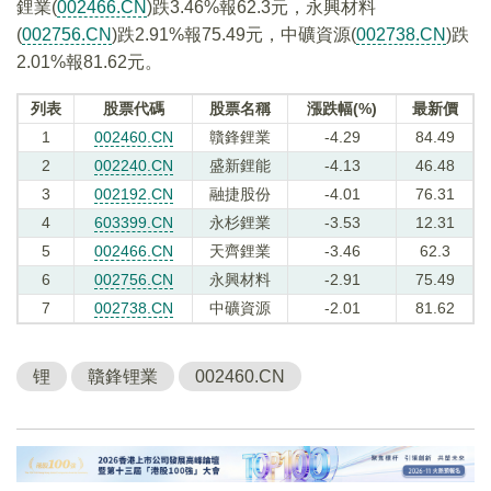
鋰業(
002466.CN
)跌3.46%報62.3元，永興材料
(
002756.CN
)跌2.91%報75.49元，中礦資源(
002738.CN
)跌
2.01%報81.62元。
列表
股票代碼
股票名稱
漲跌幅(%)
最新價
1
002460.CN
贛鋒鋰業
-4.29
84.49
2
002240.CN
盛新鋰能
-4.13
46.48
3
002192.CN
融捷股份
-4.01
76.31
4
603399.CN
永杉鋰業
-3.53
12.31
5
002466.CN
天齊鋰業
-3.46
62.3
6
002756.CN
永興材料
-2.91
75.49
7
002738.CN
中礦資源
-2.01
81.62
锂
贛鋒锂業
002460.CN