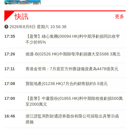
快訊
更多
2026年8月8日 星期六 10:56:38
17:35
【盈警】綠心集團(00094.HK)料中期淨虧損同比收窄
不少於85%
17:26
德適-B(02526.HK)中期歸母淨虧損擴大至5588.3萬元
17:11
香港金管局：7月底官方外匯儲備資產為4478億美元
17:08
寶龍地產(01238.HK)7月合約銷售額約5.5億元
17:00
【盈警】中慶股份(01855.HK)料中期除稅後虧損500萬
至2000萬元
16:46
浙江證監局對財通證券股份有限公司採取出具警示函
措施