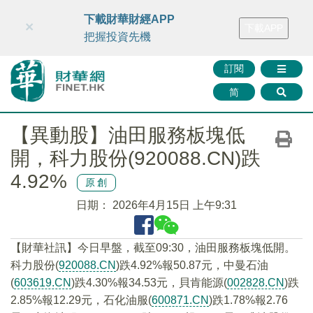
財華智庫網
FINTV
FINMETA
財華證券
媒體矩陣
下載財華財經APP
×
下載APP
智庫沙龍
聯絡我們
把握投資先機
訂閱
简
【異動股】油田服務板塊低
開，科力股份(920088.CN)跌
4.92%
原創
日期：
2026年4月15日 上午9:31
【財華社訊】今日早盤，截至09:30，油田服務板塊低開。
科力股份(
920088.CN
)跌4.92%報50.87元，中曼石油
(
603619.CN
)跌4.30%報34.53元，貝肯能源(
002828.CN
)跌
2.85%報12.29元，石化油服(
600871.CN
)跌1.78%報2.76