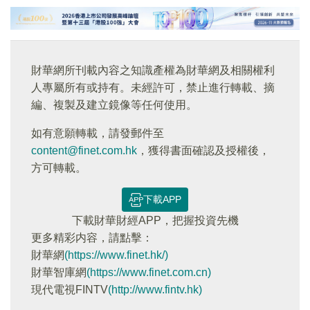
財華網所刊載內容之知識產權為財華網及相關權利
人專屬所有或持有。未經許可，禁止進行轉載、摘
編、複製及建立鏡像等任何使用。
如有意願轉載，請發郵件至
content@finet.com.hk
，獲得書面確認及授權後，
方可轉載。
下載APP
下載財華財經APP，把握投資先機
更多精彩内容，請點擊：
財華網
(https://www.finet.hk/)
財華智庫網
(https://www.finet.com.cn)
現代電視FINTV
(http://www.fintv.hk)