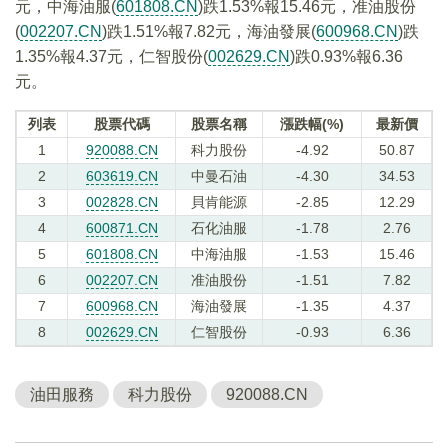
元，中海油服(
601808.CN
)跌1.53%報15.46元，准油股份
(
002207.CN
)跌1.51%報7.82元，海油發展(
600968.CN
)跌
1.35%報4.37元，仁智股份(
002629.CN
)跌0.93%報6.36
元。
列表
股票代碼
股票名稱
漲跌幅(%)
最新價
1
920088.CN
科力股份
-4.92
50.87
2
603619.CN
中曼石油
-4.30
34.53
3
002828.CN
貝肯能源
-2.85
12.29
4
600871.CN
石化油服
-1.78
2.76
5
601808.CN
中海油服
-1.53
15.46
6
002207.CN
准油股份
-1.51
7.82
7
600968.CN
海油發展
-1.35
4.37
8
002629.CN
仁智股份
-0.93
6.36
油田服務
科力股份
920088.CN