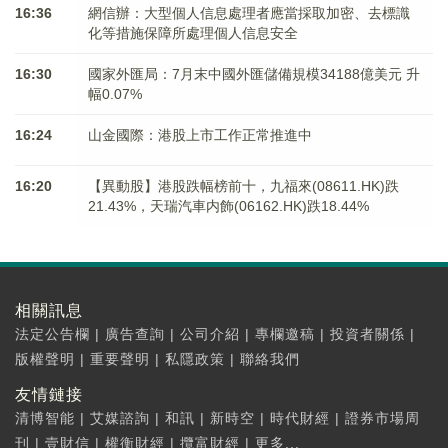
16:36
網信辦：大型個人信息處理者應當採取加密、去標識
化等措施保障所處理個人信息安全
16:30
國家外匯局：7月末中國外匯儲備規模34188億美元 升
幅0.07%
16:24
山金國際：港股上市工作正常推進中
16:20
【異動股】港股跌幅榜前十，九福來(08611.HK)跌
21.43%，天瑞汽車内飾(06162.HK)跌18.44%
相關訊息
法定公告欄
|
廣告查詢
|
公司介紹
|
專欄邀稿
|
投資者關係
|
版權聲明
|
重要聲明
|
私隱政策
|
聯絡我們
友情鏈接
清博智能
|
艾媒諮詢
|
和訊
|
新時空
|
時代財經
|
證券市場周
刊
|
壹財信
|
權衡財經
|
攬富財經
|
更多...