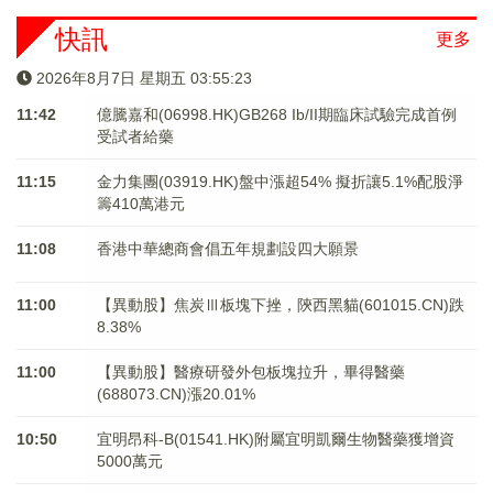
快訊
更多
2026年8月7日 星期五 03:55:23
11:42
億騰嘉和(06998.HK)GB268 Ib/II期臨床試驗完成首例
受試者給藥
11:15
金力集團(03919.HK)盤中漲超54% 擬折讓5.1%配股淨
籌410萬港元
11:08
香港中華總商會倡五年規劃設四大願景
11:00
【異動股】焦炭Ⅲ板塊下挫，陝西黑貓(601015.CN)跌
8.38%
11:00
【異動股】醫療研發外包板塊拉升，畢得醫藥
(688073.CN)漲20.01%
10:50
宜明昂科-B(01541.HK)附屬宜明凱爾生物醫藥獲增資
5000萬元