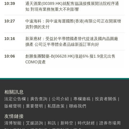
10:39
通天酒業(00389.HK)就配售協議接獲展開法院程序通
知 對現有業務無重大不利影響
10:27
中遠海科：與中遠海運國際(香港)有限公司正在開展增
資對價的支付
10:16
新萊應材：受益於半導體國產替代提速及國內晶圓廠
擴產 公司泛半導體全產品線新簽訂單向好
10:06
創勝集團醫藥-B(06628.HK)涨超6% 擬1.9億元出售
CDMO資產
相關訊息
法定公告欄
|
廣告查詢
|
公司介紹
|
專欄邀稿
|
投資者關係
|
版權聲明
|
重要聲明
|
私隱政策
|
聯絡我們
友情鏈接
清博智能
|
艾媒諮詢
|
和訊
|
新時空
|
時代財經
|
證券市場周