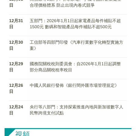
日
合理價格體系 防止出現內卷式競爭
12月31
五部門：2026年1月1日起家電產品每件補貼不超
日
1500元 數碼和智能產品每件補貼不超500元
12月30
工信部等四部門印發《汽車行業數字化轉型實施方
日
案》
12月29
國務院關稅稅則委員會：自2026年1月1日起調整
日
部分商品關稅稅率稅目
12月26
中國人民銀行發佈《銀行間外匯市場管理規定》
日
12月24
央行等八部門：支持探索推進內地與新加坡數字人
日
民幣跨境支付試點
視頻