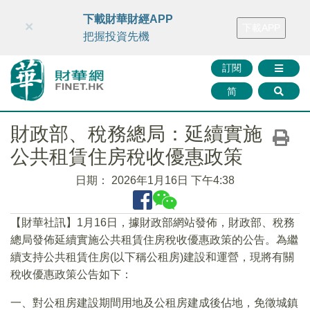
財華智庫網
FINTV
FINMETA
財華證券
媒體矩陣
下載財華財經APP
×
下載APP
智庫沙龍
聯絡我們
把握投資先機
訂閱
简
財政部、稅務總局：延續實施
公共租賃住房稅收優惠政策
日期：
2026年1月16日 下午4:38
【財華社訊】1月16日，據財政部網站發佈，財政部、稅務
總局發佈延續實施公共租賃住房稅收優惠政策的公告。為繼
續支持公共租賃住房(以下稱公租房)建設和運營，現將有關
稅收優惠政策公告如下：
一、對公租房建設期間用地及公租房建成後佔地，免徵城鎮