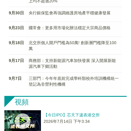
上均不超過20%
9月30日
央行銀保監會再強調維護房地產平穩健康發展
9月23日
國常會：更多用市場化辦法穩定大宗商品價格
9月18日
北交所個人開戶門檻為50萬! 創新層門檻降至100
萬
9月17日
商務部：支持新能源汽車加快發展 深入開展新能
源汽車下鄉活動
9月7日
三部門：今年年底前完成學科類校外培訓機構統一
登記為非營利性機構
視頻
【今日IPO】芯天下递表港交所
2026年7月14日 下午3:34