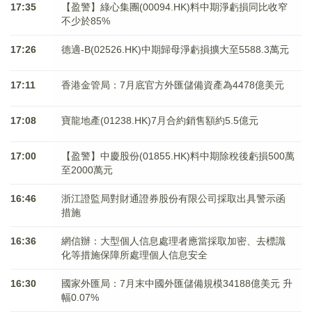
17:35
【盈警】綠心集團(00094.HK)料中期淨虧損同比收窄
不少於85%
17:26
德適-B(02526.HK)中期歸母淨虧損擴大至5588.3萬元
17:11
香港金管局：7月底官方外匯儲備資產為4478億美元
17:08
寶龍地產(01238.HK)7月合約銷售額約5.5億元
17:00
【盈警】中慶股份(01855.HK)料中期除稅後虧損500萬
至2000萬元
16:46
浙江證監局對財通證券股份有限公司採取出具警示函
措施
16:36
網信辦：大型個人信息處理者應當採取加密、去標識
化等措施保障所處理個人信息安全
16:30
國家外匯局：7月末中國外匯儲備規模34188億美元 升
幅0.07%