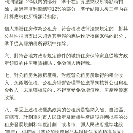
利潤總額12%以內的部分，準予在計算應納稅所得額時扣
除，超過年度利潤總額12%的部分，準予結轉以後三年內在
計算應納稅所得額時扣除。
個人捐贈住房作為公租房，符合稅收法律法規規定的，對其
公益性捐贈支出未超過其申報的應納稅所得額30%的部分，
準予從其應納稅所得額中扣除。
六、對符合地方政府規定條件的城鎮住房保障家庭從地方政
府領取的住房租賃補貼，免徵個人所得稅。
七、對公租房免徵房產稅。對經營公租房所取得的租金收
入，免徵增值稅。公租房經營管理單位應單獨核算公租房租
金收入，未單獨核算的，不得享受免徵增值稅、房產稅優惠
政策。
八、享受上述稅收優惠政策的公租房是指納入省、自治區、
直轄市、計劃單列市人民政府及新疆生產建設兵團批準的公
租房發展規劃和年度計劃，或者市、縣人民政府批準建設
(籌集)，併按照《關於加快發展公共租賃住房的指導意見》