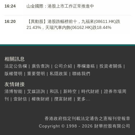
16:24
山金國際：港股上市工作正常推進中
16:20
【異動股】港股跌幅榜前十，九福來(08611.HK)跌
21.43%，天瑞汽車内飾(06162.HK)跌18.44%
相關訊息
法定公告欄
|
廣告查詢
|
公司介紹
|
專欄邀稿
|
投資者關係
|
版權聲明
|
重要聲明
|
私隱政策
|
聯絡我們
友情鏈接
清博智能
|
艾媒諮詢
|
和訊
|
新時空
|
時代財經
|
證券市場周
刊
|
壹財信
|
權衡財經
|
攬富財經
|
更多...
香港政府指定刊載法定通告之憲報刊登報章
Copyright © 1998 - 2026 財華控股有限公司