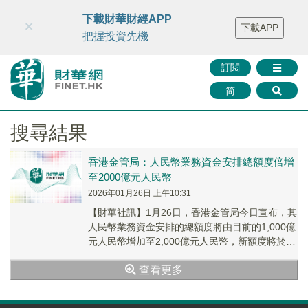
財華智庫網
FINTV
FINMETA
財華證券
媒體矩陣
下載財華財經APP
×
下載APP
智庫沙龍
聯絡我們
把握投資先機
訂閱
简
搜尋結果
香港金管局：人民幣業務資金安排總額度倍增
至2000億元人民幣
2026年01月26日 上午10:31
【財華社訊】1月26日，香港金管局今日宣布，其
人民幣業務資金安排的總額度將由目前的1,000億
元人民幣增加至2,000億元人民幣，新額度將於2
月2日起生效。人民幣業務資金安排總額...
查看更多