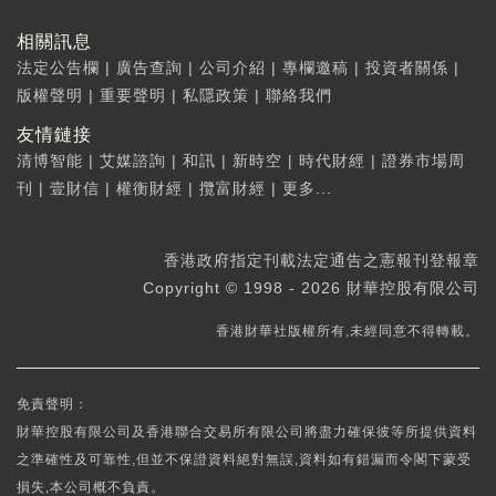
相關訊息
法定公告欄
|
廣告查詢
|
公司介紹
|
專欄邀稿
|
投資者關係
|
版權聲明
|
重要聲明
|
私隱政策
|
聯絡我們
友情鏈接
清博智能
|
艾媒諮詢
|
和訊
|
新時空
|
時代財經
|
證券市場周
刊
|
壹財信
|
權衡財經
|
攬富財經
|
更多...
香港政府指定刊載法定通告之憲報刊登報章
Copyright © 1998 - 2026 財華控股有限公司
香港財華社版權所有,未經同意不得轉載。
免責聲明：
財華控股有限公司及香港聯合交易所有限公司將盡力確保彼等所提供資料
之準確性及可靠性,但並不保證資料絕對無誤,資料如有錯漏而令閣下蒙受
損失,本公司概不負責。