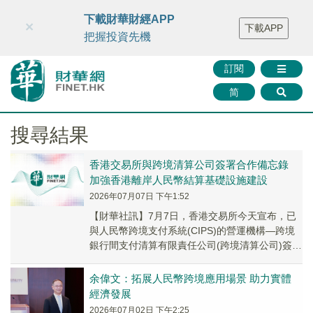
財華智庫網
FINTV
FINMETA
財華證券
媒體矩陣
下載財華財經APP
×
下載APP
智庫沙龍
聯絡我們
把握投資先機
訂閱
简
搜尋結果
香港交易所與跨境清算公司簽署合作備忘錄
加強香港離岸人民幣結算基礎設施建設
2026年07月07日 下午1:52
【財華社訊】7月7日，香港交易所今天宣布，已
與人民幣跨境支付系統(CIPS)的營運機構—跨境
銀行間支付清算有限責任公司(跨境清算公司)簽署
合作備忘錄，共同探討深化跨境人民幣業務合...
余偉文：拓展人民幣跨境應用場景 助力實體
經濟發展
2026年07月02日 下午2:25