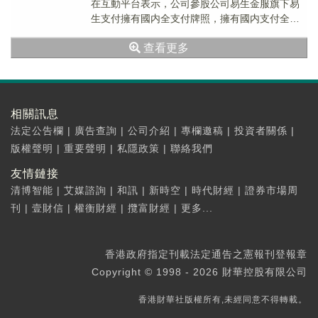
在互動平台表示，公司參股公司易生金服旗下易
生支付擁有國内全支付牌照，擁有國内支付全部
業務類型，同時是監管機構批準的可以開展...
查看更多
相關訊息
法定公告欄
|
廣告查詢
|
公司介紹
|
專欄邀稿
|
投資者關係
|
版權聲明
|
重要聲明
|
私隱政策
|
聯絡我們
友情鏈接
清博智能
|
艾媒諮詢
|
和訊
|
新時空
|
時代財經
|
證券市場周
刊
|
壹財信
|
權衡財經
|
攬富財經
|
更多...
香港政府指定刊載法定通告之憲報刊登報章
Copyright © 1998 - 2026 財華控股有限公司
香港財華社版權所有,未經同意不得轉載。