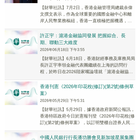
【財華社訊】7月2日，香港金融管理局總裁余偉
文撰文表示，作為全球重要的國際金融中心和離
岸人民幣業務樞紐，香港一直積極把握機遇，扎
實推動多項具體措施，著力於深化離岸人民幣市
場發展，...
許正宇：滬港金融協同發展 把握綜合、長
期、聯動三大維度
2026年06月18日 下午3:55
【財華社訊】6月18日，香港財經事務及庫務局局
長許正宇率領金融代表團繼續在上海的訪問行
程，於昨日在2026陸家嘴論壇就「滬港金融協同
發展賦能高水平金融開放」議題發言，提出從綜
合性...
香港刊憲《2026年印花稅(修訂)(第2號)條例草
案》
2026年05月29日 下午5:31
【財華社訊】5月29日，據香港政府新聞公報訊，
香港特區政府今日於憲報刊登《2026年印花稅(修
訂)(第2號)條例草案》，以訂明雙櫃台證券人民幣
櫃台交易的印花稅以人民幣計算和繳付。...
中國人民銀行行長潘功勝會見新加坡星展集團