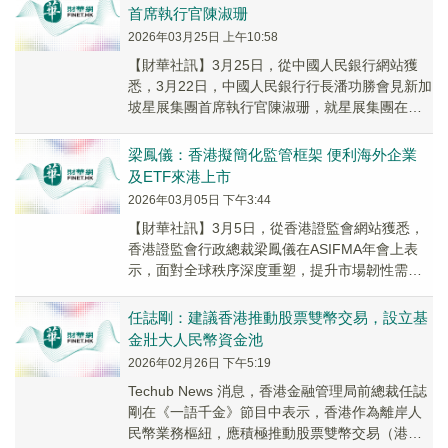
首席執行官陳淑珊
2026年03月25日 上午10:58
【財華社訊】3月25日，從中國人民銀行網站獲
悉，3月22日，中國人民銀行行長潘功勝會見新加
坡星展集團首席執行官陳淑珊，就星展集團在華
展業、深化金融合作等進行交流。其間，潘功勝
行長...
梁鳳儀：香港擬簡化監管框架 便利海外企業
及ETF來港上市
2026年03月05日 下午3:44
【財華社訊】3月5日，從香港證監會網站獲悉，
香港證監會行政總裁梁鳳儀在ASIFMA年會上表
示，面對全球秩序深度重塑，提升市場韌性需主
動戰略部署。香港過去兩年通過收窄買賣差價
38...
任誌剛：建議香港推動股票雙幣交易，設立基
金壯大人民幣資金池
2026年02月26日 下午5:19
Techub News 消息，香港金融管理局前總裁任誌
剛在《一語千金》節目中表示，香港作為離岸人
民幣業務樞紐，應積極推動股票雙幣交易（港元