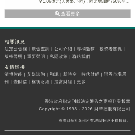
至1.06億元(人民幣,下同)，同比增加約750%至
775%；期內虧損約...
查看更多
相關訊息
法定公告欄
|
廣告查詢
|
公司介紹
|
專欄邀稿
|
投資者關係
|
版權聲明
|
重要聲明
|
私隱政策
|
聯絡我們
友情鏈接
清博智能
|
艾媒諮詢
|
和訊
|
新時空
|
時代財經
|
證券市場周
刊
|
壹財信
|
權衡財經
|
攬富財經
|
更多...
香港政府指定刊載法定通告之憲報刊登報章
Copyright © 1998 - 2026 財華控股有限公司
香港財華社版權所有,未經同意不得轉載。