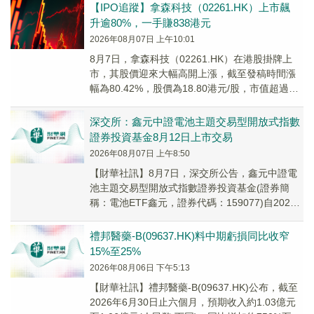
【IPO追蹤】拿森科技（02261.HK）上市飆
升逾80%，一手賺838港元
2026年08月07日 上午10:01
8月7日，拿森科技（02261.HK）在港股掛牌上
市，其股價迎來大幅高開上漲，截至發稿時間漲
幅為80.42%，股價為18.80港元/股，市值超過
110億港元。
深交所：鑫元中證電池主題交易型開放式指數
證券投資基金8月12日上市交易
2026年08月07日 上午8:50
【財華社訊】8月7日，深交所公告，鑫元中證電
池主題交易型開放式指數證券投資基金(證券簡
稱：電池ETF鑫元，證券代碼：159077)自2026
年8月12日起在深交所上市交易。
禮邦醫藥-B(09637.HK)料中期虧損同比收窄
15%至25%
2026年08月06日 下午5:13
【財華社訊】禮邦醫藥-B(09637.HK)公布，截至
2026年6月30日止六個月，預期收入約1.03億元