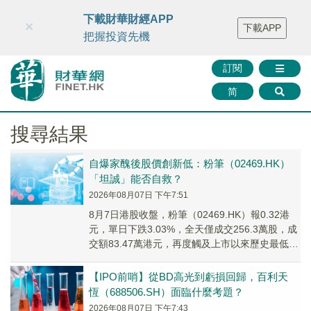
財華智庫網
FINTV
FINMETA
財華證券
媒體矩陣
下載財華財經APP
×
下載APP
智庫沙龍
聯絡我們
把握投資先機
訂閱
简
搜尋結果
自爆家醜後股價創新低：粉筆（02469.HK）
「坦誠」能否自救？
2026年08月07日 下午7:51
8月7日港股收盤，粉筆（02469.HK）報0.32港
元，單日下跌3.03%，全天僅成交256.3萬股，成
交額83.47萬港元，再度觸及上市以來歷史最低價
位。
【IPO前哨】從BD高光到虧損回歸，百利天
恆（688506.SH）面臨什麼考題？
2026年08月07日 下午7:43