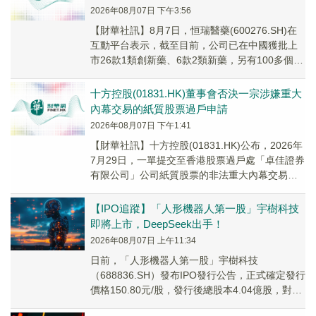
2026年08月07日 下午3:56
【財華社訊】8月7日，恒瑞醫藥(600276.SH)在
互動平台表示，截至目前，公司已在中國獲批上
市26款1類創新藥、6款2類新藥，另有100多個自
主創新產品正在臨床開發，400餘...
十方控股(01831.HK)董事會否決一宗涉嫌重大
內幕交易的紙質股票過戶申請
2026年08月07日 下午1:41
【財華社訊】十方控股(01831.HK)公布，2026年
7月29日，一單提交至香港股票過戶處「卓佳證券
有限公司」公司紙質股票的非法重大內幕交易經
公司董事會及時否決制止以失敗告終。...
【IPO追蹤】「人形機器人第一股」宇樹科技
即將上市，DeepSeek出手！
2026年08月07日 上午11:34
日前，「人形機器人第一股」宇樹科技
（688836.SH）發布IPO發行公告，正式確定發行
價格150.80元/股，發行後總股本4.04億股，對應
整體發行市值約609.93億元；本次...