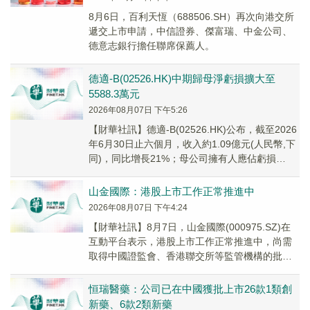
8月6日，百利天恆（688506.SH）再次向港交所
遞交上市申請，中信證券、傑富瑞、中金公司、
德意志銀行擔任聯席保薦人。
德適-B(02526.HK)中期歸母淨虧損擴大至
5588.3萬元
2026年08月07日 下午5:26
【財華社訊】德適-B(02526.HK)公布，截至2026
年6月30日止六個月，收入約1.09億元(人民幣,下
同)，同比增長21%；母公司擁有人應佔虧損
5588.3萬元，上年同期...
山金國際：港股上市工作正常推進中
2026年08月07日 下午4:24
【財華社訊】8月7日，山金國際(000975.SZ)在
互動平台表示，港股上市工作正常推進中，尚需
取得中國證監會、香港聯交所等監管機構的批
准、核准或備案，公司將根據進展情況依法及時
履行信息披露義務。
恒瑞醫藥：公司已在中國獲批上市26款1類創
新藥、6款2類新藥