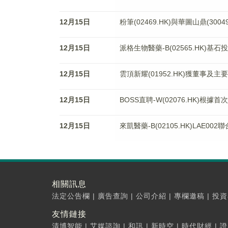
12月15日
粉筆(02469.HK)與華圖山鼎(300
12月15日
派格生物醫藥-B(02565.HK)
12月15日
雲頂新耀(01952.HK)獲董事及
12月15日
BOSS直聘-W(02076.HK)根
12月15日
來凱醫藥-B(02105.HK)LAE0
相關訊息
法定公告欄
|
廣告查詢
|
公司介紹
|
專欄邀稿
|
投資
友情鏈接
清博智能
|
艾媒諮詢
|
和訊
|
新時空
|
時代財經
|
證