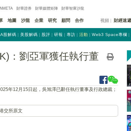
INMETA
財華證券
財華
媒體矩陣
財華
智庫沙龍
單
地圖
沙龍
企業
研究
顧問
合作
視頻
財經速
A股解碼
美股解碼
股評
研報
專訪
活動
Web3 Space專欄
.HK)：劉亞軍獲任執行董
2025年12月15日起，吳旭澤已辭任執行董事及行政總裁；
港交所原文