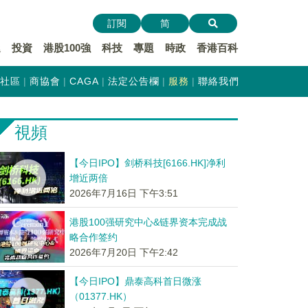
訂閱
简
遞
投資
港股100強
科技
專題
時政
香港百科
社區
商協會
CAGA
法定公告欄
服務
聯絡我們
視頻
【今日IPO】剑桥科技[6166.HK]净利
增近两倍
2026年7月16日 下午3:51
港股100强研究中心&链界资本完成战
略合作签约
2026年7月20日 下午2:42
【今日IPO】鼎泰高科首日微涨
（01377.HK）