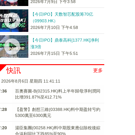
2026年7月9日 下午3:58
【今日IPO】天数智芯配股筹70亿
（09903.HK）
2026年7月10日 下午4:58
【今日IPO】鼎泰高科[1377.HK]净利
涨3倍
2026年7月15日 下午5:51
快訊
更多
2026年8月6日 星期四 11:41:11
7:36
百奧賽圖-B(02315.HK)料上半年歸母淨利潤同
比增391.87%至412.71%
7:28
【盈警】創想三維(03388.HK)料中期盈转亏約
5300萬至6300萬元
7:20
湯臣集團(00258.HK)料中期股東應佔除稅後綜
合溢利同比下跌85%至90%