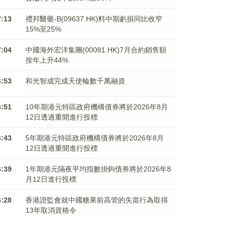
7:13
禮邦醫藥-B(09637.HK)料中期虧損同比收窄
15%至25%
7:04
中國海外宏洋集團(00081.HK)7月合約銷售額
按年上升44%
6:53
和光智成完成天使輪數千萬融資
6:51
10年期港元特區政府機構債券將於2026年8月
12日透過重開進行投標
6:43
5年期港元特區政府機構債券將於2026年8月
12日透過重開進行投標
6:39
1年期港元隔夜平均指數掛鉤債券將於2026年8
月12日進行投標
6:28
香港證監會就中國糖果前高管的失當行為取得
13年取消資格令