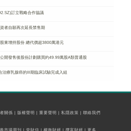
492.SZ)訂立戰略合作協議
基石投資者自願再次延長禁售期
主要股東增持股份 總代價超3800萬港元
據首次公開發售後股份計劃購買約49.99萬股A類普通股
02聯合治療乳腺癌的III期臨床試驗完成入組
者關係
|
版權聲明
|
重要聲明
|
私隱政策
|
聯絡我們
券市場周刊
|
壹財信
|
權衡財經
|
攬富財經
|
更多...