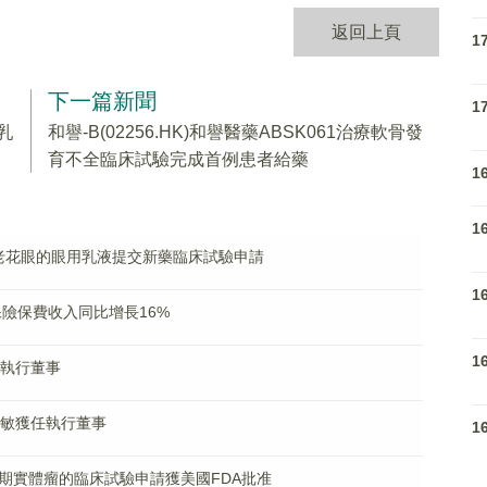
返回上頁
1
下一篇新聞
1
乳
和譽-B(02256.HK)和譽醫藥ABSK061治療軟骨發
育不全臨床試驗完成首例患者給藥
1
1
屬治療老花眼的眼用乳液提交新藥臨床試驗申請
1
原保險保費收入同比增長16%
1
非執行董事
：胡敏獲任執行董事
1
2治療晚期實體瘤的臨床試驗申請獲美國FDA批准