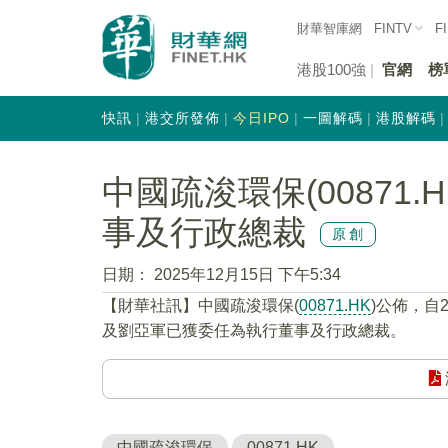
財華智庫網
FINTV
F
港股100強
官網
榜
快訊
港交所發佈
今日IPO
一圖解碼
港股解碼
中國疏浚環保(00871
事及行政總裁
原創
日期：
2025年12月15日 下午5:34
【財華社訊】中國疏浚環保(
00871.HK
)公佈，自
及劉亞軍已獲委任為執行董事及行政總裁。
中國疏浚環保
00871.HK