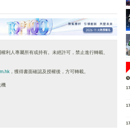
關權利人專屬所有或持有。未經許可，禁止進行轉載、
om.hk
，獲得書面確認及授權後，方可轉載。
先機
1
1
1