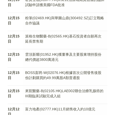
日
試驗申請獲美國FDA批准
12月15
粉筆(02469.HK)與華圖山鼎(300492.SZ)訂立戰略
日
合作協議
12月15
派格生物醫藥-B(02565.HK)基石投資者自願再次
日
延長禁售期
12月15
雲頂新耀(01952.HK)獲董事及主要股東增持股份
日
總代價超3800萬港元
12月15
BOSS直聘-W(02076.HK)根據首次公開發售後股
日
份計劃購買約49.99萬股A類普通股
12月15
來凱醫藥-B(02105.HK)LAE002聯合治療乳腺癌的
日
III期臨床試驗完成入組
12月12
富力地產(02777.HK)11月銷售收入約10億元
日