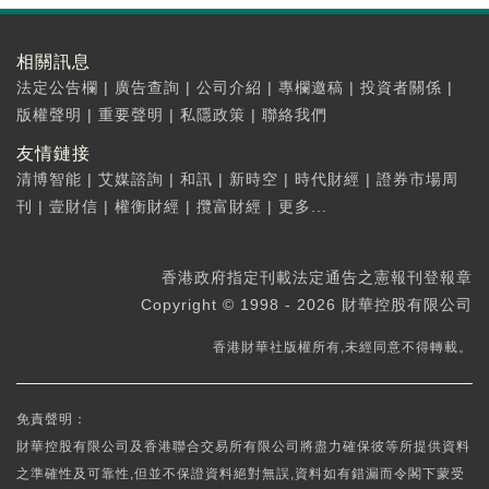
相關訊息
法定公告欄
|
廣告查詢
|
公司介紹
|
專欄邀稿
|
投資者關係
|
版權聲明
|
重要聲明
|
私隱政策
|
聯絡我們
友情鏈接
清博智能
|
艾媒諮詢
|
和訊
|
新時空
|
時代財經
|
證券市場周
刊
|
壹財信
|
權衡財經
|
攬富財經
|
更多...
香港政府指定刊載法定通告之憲報刊登報章
Copyright © 1998 - 2026 財華控股有限公司
香港財華社版權所有,未經同意不得轉載。
免責聲明：
財華控股有限公司及香港聯合交易所有限公司將盡力確保彼等所提供資料
之準確性及可靠性,但並不保證資料絕對無誤,資料如有錯漏而令閣下蒙受