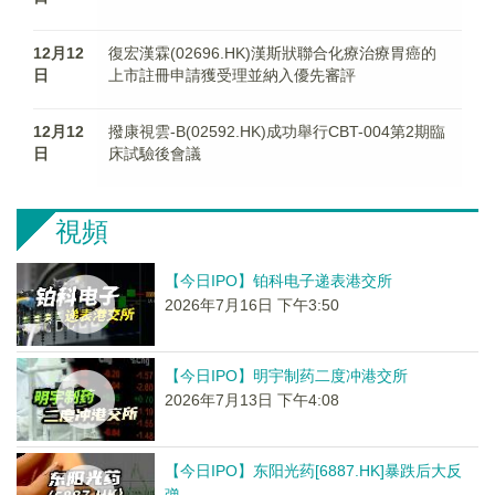
12月12
復宏漢霖(02696.HK)漢斯狀聯合化療治療胃癌的
日
上市註冊申請獲受理並納入優先審評
12月12
撥康視雲-B(02592.HK)成功舉行CBT-004第2期臨
日
床試驗後會議
視頻
【今日IPO】铂科电子递表港交所
2026年7月16日 下午3:50
【今日IPO】明宇制药二度冲港交所
2026年7月13日 下午4:08
【今日IPO】东阳光药[6887.HK]暴跌后大反