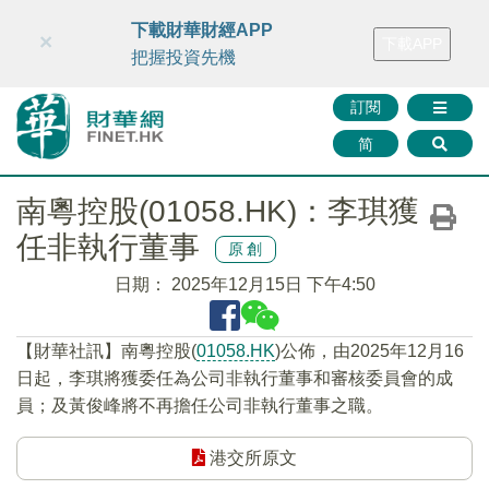
財華智庫網
FINTV
FINMETA
財華證券
媒體矩陣
下載財華財經APP
×
下載APP
智庫沙龍
聯絡我們
把握投資先機
訂閱
简
南粵控股(01058.HK)：李琪獲
任非執行董事
原創
日期：
2025年12月15日 下午4:50
【財華社訊】南粵控股(
01058.HK
)公佈，由2025年12月16
日起，李琪將獲委任為公司非執行董事和審核委員會的成
員；及黃俊峰將不再擔任公司非執行董事之職。
港交所原文