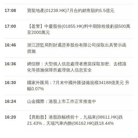
17:08
寶龍地產(01238.HK)7月合約銷售額約5.5億元
17:00
【盈警】中慶股份(01855.HK)料中期除稅後虧損500萬
至2000萬元
16:46
浙江證監局對財通證券股份有限公司採取出具警示函
措施
16:36
網信辦：大型個人信息處理者應當採取加密、去標識
化等措施保障所處理個人信息安全
16:30
國家外匯局：7月末中國外匯儲備規模34188億美元 升
幅0.07%
16:24
山金國際：港股上市工作正常推進中
16:20
【異動股】港股跌幅榜前十，九福來(08611.HK)跌
21.43%，天瑞汽車内飾(06162.HK)跌18.44%