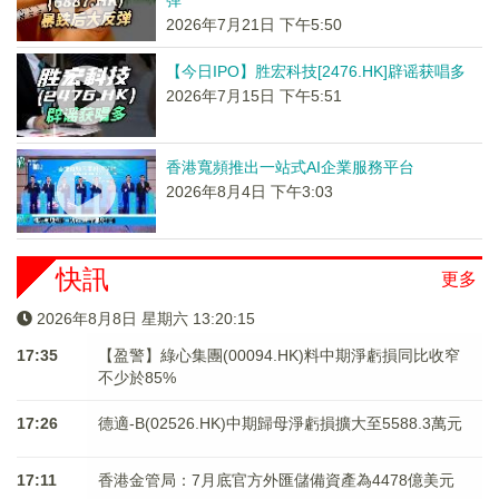
弹
2026年7月21日 下午5:50
【今日IPO】胜宏科技[2476.HK]辟谣获唱多
2026年7月15日 下午5:51
香港寬頻推出一站式AI企業服務平台
2026年8月4日 下午3:03
快訊
更多
2026年8月8日 星期六 13:20:15
17:35
【盈警】綠心集團(00094.HK)料中期淨虧損同比收窄
不少於85%
17:26
德適-B(02526.HK)中期歸母淨虧損擴大至5588.3萬元
17:11
香港金管局：7月底官方外匯儲備資產為4478億美元