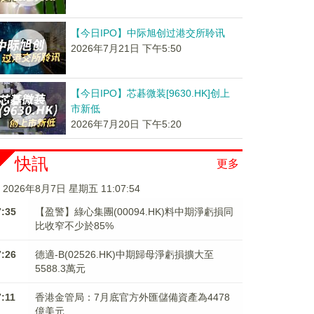
【今日IPO】中际旭创过港交所聆讯
2026年7月21日 下午5:50
【今日IPO】芯碁微装[9630.HK]创上
市新低
2026年7月20日 下午5:20
快訊
更多
2026年8月7日 星期五 11:07:54
7:35
【盈警】綠心集團(00094.HK)料中期淨虧損同
比收窄不少於85%
7:26
德適-B(02526.HK)中期歸母淨虧損擴大至
5588.3萬元
7:11
香港金管局：7月底官方外匯儲備資產為4478
億美元