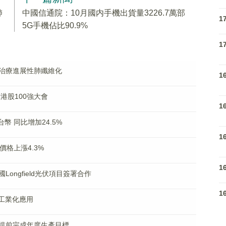
肺
中國信通院：10月國内手機出貨量3226.7萬部
1
5G手機佔比90.9%
1
治療進展性肺纖維化
1
 港股100強大會
1
台幣 同比增加24.5%
1
格上漲4.3%
1
ongfield光伏項目簽署合作
1
工業化應用
提前完成年度生產目標