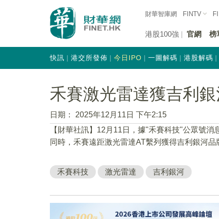
財華智庫網
FINTV
F
港股100強
官網
榜
快訊
港交所發佈
今日IPO
一圖解碼
港股解碼
禾賽激光雷達獲吉利銀
日期：
2025年12月11日 下午2:15
【財華社訊】12月11日，據"禾賽科技"公眾號消
同時，禾賽遠距激光雷達AT繫列獲得吉利銀河品牌
禾賽科技
激光雷達
吉利銀河