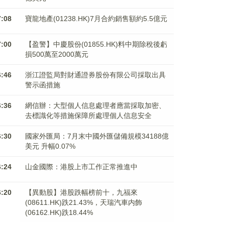
7:08
寶龍地產(01238.HK)7月合約銷售額約5.5億元
7:00
【盈警】中慶股份(01855.HK)料中期除稅後虧
損500萬至2000萬元
6:46
浙江證監局對財通證券股份有限公司採取出具
警示函措施
6:36
網信辦：大型個人信息處理者應當採取加密、
去標識化等措施保障所處理個人信息安全
6:30
國家外匯局：7月末中國外匯儲備規模34188億
美元 升幅0.07%
6:24
山金國際：港股上市工作正常推進中
6:20
【異動股】港股跌幅榜前十，九福來
(08611.HK)跌21.43%，天瑞汽車内飾
(06162.HK)跌18.44%