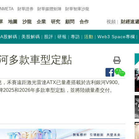
INMETA
財華證券
財華
媒體矩陣
財華
智庫沙龍
單
地圖
沙龍
企業
研究
顧問
合作
視頻
財經速
A股解碼
美股解碼
股評
研報
專訪
活動
Web3 Space專欄
河多款車型定點
息，禾賽遠距激光雷達ATX已量產搭載於吉利銀河V900。
2025和2026年多款車型定點，並將陸續量產交付。