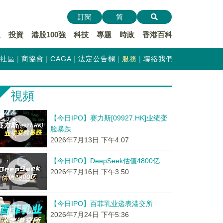
訂閱
简
遞
投資
港股100強
科技
專題
時政
香港百科
社區
商協會
CAGA
法定公告欄
服務
聯絡我們
視頻
【今日IPO】赛力斯[09927.HK]业绩变
脸暴跌
2026年7月13日 下午4:07
【今日IPO】DeepSeek估值4800亿
2026年7月16日 下午3:50
【今日IPO】百菲乳业递表港交所
2026年7月24日 下午5:36