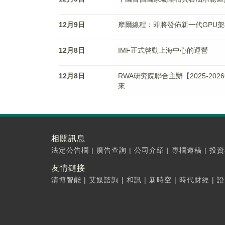
12月9日
摩爾線程：即將發佈新一代GPU架
12月8日
IMF正式啓動上海中心的運營
12月8日
RWA研究院聯合主辦【2025-20
來
相關訊息
法定公告欄
|
廣告查詢
|
公司介紹
|
專欄邀稿
|
投資
友情鏈接
清博智能
|
艾媒諮詢
|
和訊
|
新時空
|
時代財經
|
證