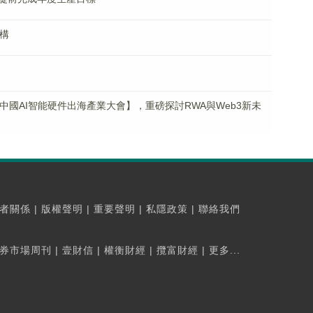
構
26中國AI智能硬件出海產業大會】，重磅探討RWA與Web3新未
者關係
|
版權聲明
|
重要聲明
|
私隱政策
|
聯絡我們
券市場周刊
|
壹財信
|
權衡財經
|
攬富財經
|
更多...