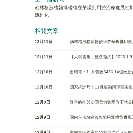
勃林格殷格翰博優維在華獲批用於治療進展性
纖維化
相關文章
12月11日
勃林格殷格翰博優維在華獲批用於
12月11日
【大咖雲集，盛會邀約】2026.1.9
12月10日
台積電：11月營收3436.14億元新
12月10日
國家統計局：11月運動用球類製造價
12月9日
隆基綠能與法國電力集團旗下就英國L
12月9日
國内首個AI鋼管智能檢測模型實現
12月9日
中國首個國家級陸相頁岩油示範區