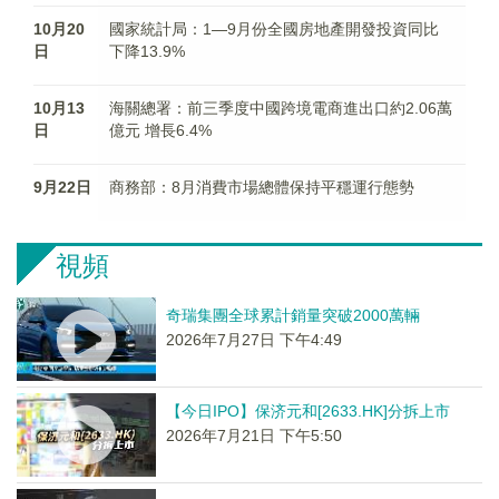
10月20
國家統計局：1—9月份全國房地產開發投資同比
日
下降13.9%
10月13
海關總署：前三季度中國跨境電商進出口約2.06萬
日
億元 增長6.4%
9月22日
商務部：8月消費市場總體保持平穩運行態勢
視頻
奇瑞集團全球累計銷量突破2000萬輛
2026年7月27日 下午4:49
【今日IPO】保济元和[2633.HK]分拆上市
2026年7月21日 下午5:50