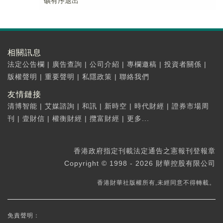
礦有序退出
相關訊息
法定公告欄
|
廣告查詢
|
公司介紹
|
專欄邀稿
|
投資者關係
|
版權聲明
|
重要聲明
|
私隱政策
|
聯絡我們
友情鏈接
清博智能
|
艾媒諮詢
|
和訊
|
新時空
|
時代財經
|
證券市場周
刊
|
壹財信
|
權衡財經
|
攬富財經
|
更多...
香港政府指定刊載法定通告之憲報刊登報章
Copyright © 1998 - 2026 財華控股有限公司
香港財華社版權所有,未經同意不得轉載。
免責聲明：