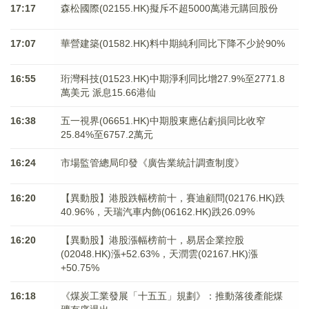
17:17
森松國際(02155.HK)擬斥不超5000萬港元購回股份
17:07
華營建築(01582.HK)料中期純利同比下降不少於90%
16:55
珩灣科技(01523.HK)中期淨利同比增27.9%至2771.8
萬美元 派息15.66港仙
16:38
五一視界(06651.HK)中期股東應佔虧損同比收窄
25.84%至6757.2萬元
16:24
市場監管總局印發《廣告業統計調查制度》
16:20
【異動股】港股跌幅榜前十，賽迪顧問(02176.HK)跌
40.96%，天瑞汽車内飾(06162.HK)跌26.09%
16:20
【異動股】港股漲幅榜前十，易居企業控股
(02048.HK)漲+52.63%，天潤雲(02167.HK)漲
+50.75%
16:18
《煤炭工業發展「十五五」規劃》：推動落後產能煤