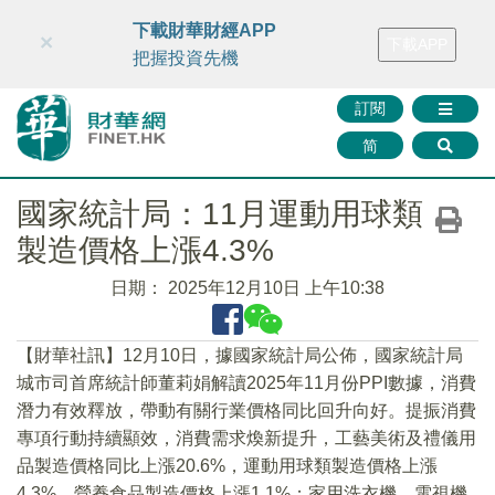
財華智庫網
FINTV
FINMETA
財華證券
媒體矩陣
下載財華財經APP
×
下載APP
智庫沙龍
聯絡我們
把握投資先機
訂閱
简
國家統計局：11月運動用球類
製造價格上漲4.3%
日期：
2025年12月10日 上午10:38
【財華社訊】12月10日，據國家統計局公佈，國家統計局
城市司首席統計師董莉娟解讀2025年11月份PPI數據，消費
潛力有效釋放，帶動有關行業價格同比回升向好。提振消費
專項行動持續顯效，消費需求煥新提升，工藝美術及禮儀用
品製造價格同比上漲20.6%，運動用球類製造價格上漲
4.3%，營養食品製造價格上漲1.1%；家用洗衣機、電視機