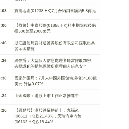
7:08
寶龍地產(01238.HK)7月合約銷售額約5.5億元
7:00
【盈警】中慶股份(01855.HK)料中期除稅後虧
損500萬至2000萬元
6:46
浙江證監局對財通證券股份有限公司採取出具
警示函措施
6:36
網信辦：大型個人信息處理者應當採取加密、
去標識化等措施保障所處理個人信息安全
6:30
國家外匯局：7月末中國外匯儲備規模34188億
美元 升幅0.07%
6:24
山金國際：港股上市工作正常推進中
6:20
【異動股】港股跌幅榜前十，九福來
(08611.HK)跌21.43%，天瑞汽車内飾
(06162.HK)跌18.44%