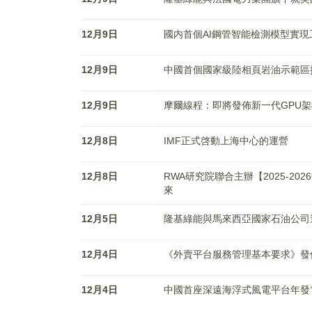
12月9日
國内首個AI鋼管智能檢測模型實現
12月9日
中國首個國家級陸相頁岩油示範區
12月9日
摩爾線程：即將發佈新一代GPU架
12月8日
IMF正式啓動上海中心的運營
12月8日
RWA研究院聯合主辦【2025-20
來
12月5日
隆基綠能與馬來西亞國家石油公司
12月4日
《外賣平台服務管理基本要求》發
12月4日
中國首座深遠海浮式風電平台年發電