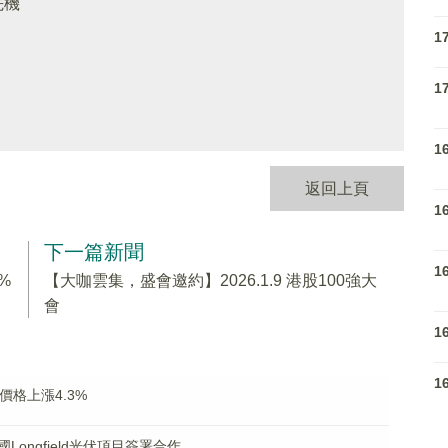
先機
1
1
1
返回上頁
1
下一篇新聞
1
%
【大咖雲集，盛會邀約】2026.1.9 港股100強大
會
1
1
格上漲4.3%
ongfield光伏項目簽署合作