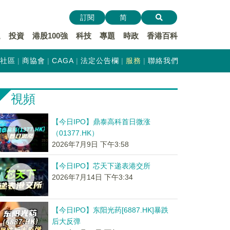
訂閱
简
遞
投資
港股100強
科技
專題
時政
香港百科
社區
商協會
CAGA
法定公告欄
服務
聯絡我們
視頻
【今日IPO】鼎泰高科首日微涨
（01377.HK）
2026年7月9日 下午3:58
【今日IPO】芯天下递表港交所
2026年7月14日 下午3:34
【今日IPO】东阳光药[6887.HK]暴跌
后大反弹