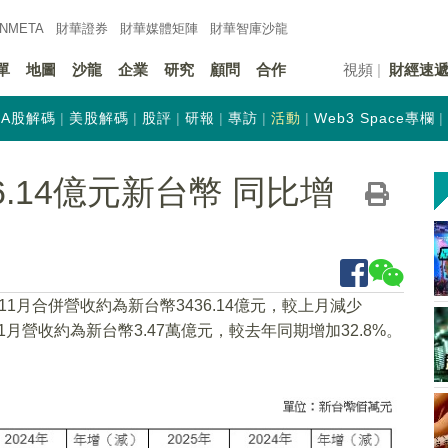
INMETA
財華證券
財華
媒體矩陣
財華
智庫沙龍
單
地圖
沙龍
企業
研究
顧問
合作
視頻
財經速
A股解碼
美股解碼
股評
研報
專訪
活動
Web3 Space專欄
6.14億元新台幣 同比增
11月合併營收約為新台幣3436.14億元，較上月減少
至11月營收約為新台幣3.47萬億元，較去年同期增加32.8%。