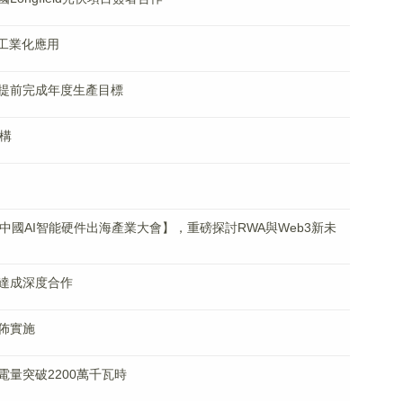
工業化應用
提前完成年度生產目標
構
26中國AI智能硬件出海產業大會】，重磅探討RWA與Web3新未
達成深度合作
佈實施
量突破2200萬千瓦時