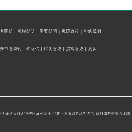
者關係
|
版權聲明
|
重要聲明
|
私隱政策
|
聯絡我們
券市場周刊
|
壹財信
|
權衡財經
|
攬富財經
|
更多...
所提供資料之準確性及可靠性,但並不保證資料絕對無誤,資料如有錯漏而令閣