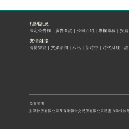
相關訊息
法定公告欄
|
廣告查詢
|
公司介紹
|
專欄邀稿
|
投資
友情鏈接
清博智能
|
艾媒諮詢
|
和訊
|
新時空
|
時代財經
|
證
免責聲明：
財華控股有限公司及香港聯合交易所有限公司將盡力確保彼等