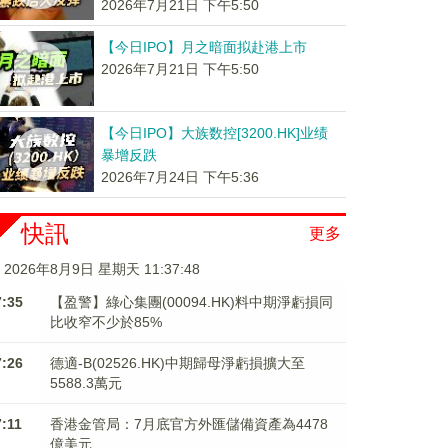
2026年7月21日 下午5:50
【今日IPO】月之暗面拟赴港上市
2026年7月21日 下午5:50
【今日IPO】大族数控[3200.HK]业绩
暴增反跌
2026年7月24日 下午5:36
快訊
更多
2026年8月9日 星期天 11:37:49
7:35
【盈警】綠心集團(00094.HK)料中期淨虧損同
比收窄不少於85%
7:26
德適-B(02526.HK)中期歸母淨虧損擴大至
5588.3萬元
7:11
香港金管局：7月底官方外匯儲備資產為4478
億美元