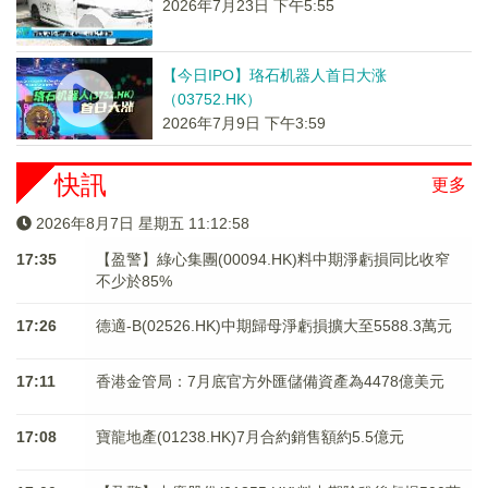
2026年7月23日 下午5:55
【今日IPO】珞石机器人首日大涨
（03752.HK）
2026年7月9日 下午3:59
快訊
更多
2026年8月7日 星期五 11:12:59
17:35
【盈警】綠心集團(00094.HK)料中期淨虧損同比收窄
不少於85%
17:26
德適-B(02526.HK)中期歸母淨虧損擴大至5588.3萬元
17:11
香港金管局：7月底官方外匯儲備資產為4478億美元
17:08
寶龍地產(01238.HK)7月合約銷售額約5.5億元