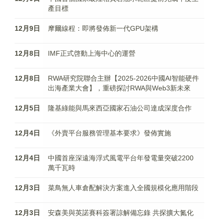
產目標
12月9日
摩爾線程：即將發佈新一代GPU架構
12月8日
IMF正式啓動上海中心的運營
12月8日
RWA研究院聯合主辦【2025-2026中國AI智能硬件
出海產業大會】，重磅探討RWA與Web3新未來
12月5日
隆基綠能與馬來西亞國家石油公司達成深度合作
12月4日
《外賣平台服務管理基本要求》發佈實施
12月4日
中國首座深遠海浮式風電平台年發電量突破2200
萬千瓦時
12月3日
菜鳥無人車倉配解決方案進入全國規模化應用階段
12月3日
安森美與英諾賽科簽署諒解備忘錄 共探擴大氮化