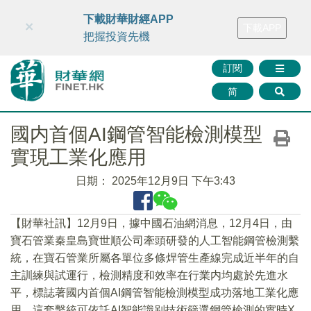
財華智庫網
FINTV
FINMETA
財華證券
媒體矩陣
下載財華財經APP
×
下載APP
智庫沙龍
聯絡我們
把握投資先機
訂閱
简
國内首個AI鋼管智能檢測模型
實現工業化應用
日期：
2025年12月9日 下午3:43
【財華社訊】12月9日，據中國石油網消息，12月4日，由
寶石管業秦皇島寶世順公司牽頭研發的人工智能鋼管檢測繫
統，在寶石管業所屬各單位多條焊管生產線完成近半年的自
主訓練與試運行，檢測精度和效率在行業内均處於先進水
平，標誌著國内首個AI鋼管智能檢測模型成功落地工業化應
用。這套繫統可依託AI智能識别技術篩選鋼管檢測的實時X