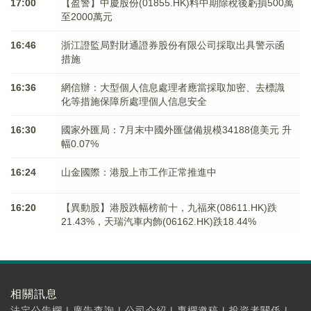
17:00
【盈警】中慶股份(01855.HK)料中期除稅後虧損500萬
至2000萬元
16:46
浙江證監局對財通證券股份有限公司採取出具警示函
措施
16:36
網信辦：大型個人信息處理者應當採取加密、去標識
化等措施保障所處理個人信息安全
16:30
國家外匯局：7月末中國外匯儲備規模34188億美元 升
幅0.07%
16:24
山金國際：港股上市工作正常推進中
16:20
【異動股】港股跌幅榜前十，九福來(08611.HK)跌
21.43%，天瑞汽車内飾(06162.HK)跌18.44%
相關訊息
法定公告欄
|
廣告查詢
|
公司介紹
|
專欄邀稿
|
投資者關係
|