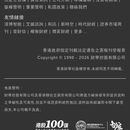
版權聲明
|
重要聲明
|
私隱政策
|
聯絡我們
友情鏈接
清博智能
|
艾媒諮詢
|
和訊
|
新時空
|
時代財經
|
證券市場周
刊
|
壹財信
|
權衡財經
|
攬富財經
|
更多...
香港政府指定刊載法定通告之憲報刊登報章
Copyright © 1998 - 2026 財華控股有限公司
香港財華社版權所有,未經同意不得轉載。
免責聲明：
財華控股有限公司及香港聯合交易所有限公司將盡力確保彼等所提供資料
之準確性及可靠性,但並不保證資料絕對無誤,資料如有錯漏而令閣下蒙受
損失,本公司概不負責。