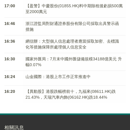
17:00
【盈警】中慶股份(01855.HK)料中期除稅後虧損500萬
至2000萬元
16:46
浙江證監局對財通證券股份有限公司採取出具警示函
措施
16:36
網信辦：大型個人信息處理者應當採取加密、去標識
化等措施保障所處理個人信息安全
16:30
國家外匯局：7月末中國外匯儲備規模34188億美元 升
幅0.07%
16:24
山金國際：港股上市工作正常推進中
16:20
【異動股】港股跌幅榜前十，九福來(08611.HK)跌
21.43%，天瑞汽車内飾(06162.HK)跌18.44%
相關訊息