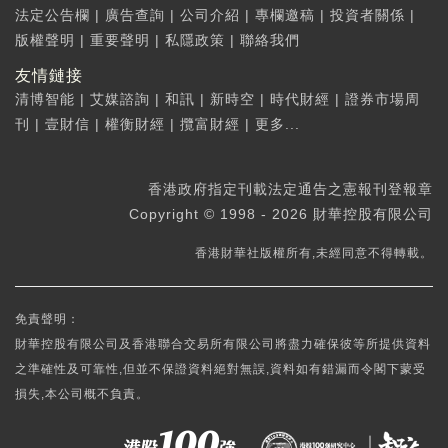
法定公告欄
|
廣告查詢
|
公司介紹
|
專欄邀稿
|
投資者關係
|
版權聲明
|
重要聲明
|
私隱政策
|
聯絡我們
友情鏈接
清博智能
|
艾媒諮詢
|
和訊
|
新時空
|
時代財經
|
證券市場周
刊
|
壹財信
|
權衡財經
|
攬富財經
|
更多...
香港政府指定刊載法定通告之憲報刊登報章
Copyright © 1998 - 2026 財華控股有限公司
香港財華社版權所有,未經同意不得轉載。
免責聲明：
財華控股有限公司及香港聯合交易所有限公司將盡力確保彼等所提供資料
之準確性及可靠性,但並不保證資料絕對無誤,資料如有錯漏而令閣下蒙受
損失,本公司概不負責。