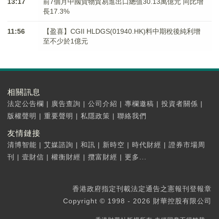
13:17
前7個月中國貨物貿易進出口總值30.13萬億元 同比增
長17.3%
11:56
【盈喜】CGII HLDGS(01940.HK)料中期稅後純利增
至不少於1億元
相關訊息
法定公告欄
|
廣告查詢
|
公司介紹
|
專欄邀稿
|
投資者關係
|
版權聲明
|
重要聲明
|
私隱政策
|
聯絡我們
友情鏈接
清博智能
|
艾媒諮詢
|
和訊
|
新時空
|
時代財經
|
證券市場周
刊
|
壹財信
|
權衡財經
|
攬富財經
|
更多...
香港政府指定刊載法定通告之憲報刊登報章
Copyright © 1998 - 2026 財華控股有限公司