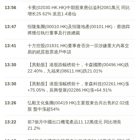
13:56
卡賓(02030.HK.HK)中期股東應佔溢利2081萬元 同比
增长25.62% 派息1.4港仙
13:47
恒隆集團(00010.HK)及恒隆地產(00101.HK)：蔡德粦
將獲任執行董事及行政總裁
13:41
十方控股(01831.HK)董事會否決一宗涉嫌重大內幕交
易的紙質股票過戶申請
13:30
【異動股】港股跌幅榜前十，卡森國際(00496.HK)跌
22.40%，九福來(08611.HK)跌21.01%
13:30
【異動股】港股漲幅榜前十，拿森科技(02261.HK)漲
+75.05%，辰興發展(02286.HK)漲+64.91%
13:26
弘毅文化集團(00419.HK)主要股東合共出售約2.02億
股 盤中漲超54%
13:22
前7個月中國出口機電產品11.12萬億元 同比增長
21.2%