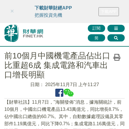
財華智庫網
FINTV
FINMETA
財華證券
媒體矩陣
下載財華財經APP
×
下載APP
智庫沙龍
聯絡我們
把握投資先機
訂閱
简
前10個月中國機電產品佔出口
比重超6成 集成電路和汽車出
口增長明顯
日期：
2025年11月7日 上午11:27
【財華社訊】11月7日，"海關發佈"消息，據海關統計，前
10個月，中國出口機電產品13.43萬億元，同比增長8.7%，
佔中國出口總值的60.7%。其中，自動數據處理設備及其零
部件1.19萬億元，同比下降0.7%；集成電路1.16萬億元，同