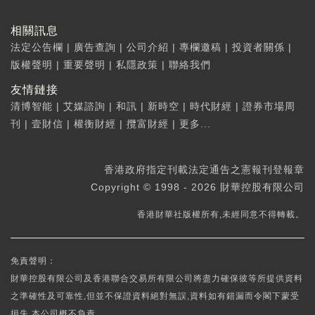
相關訊息
法定公告欄
|
廣告查詢
|
公司介紹
|
專欄邀稿
|
投資者關係
|
版權聲明
|
重要聲明
|
私隱政策
|
聯絡我們
友情鏈接
清博智能
|
艾媒諮詢
|
和訊
|
新時空
|
時代財經
|
證券市場周
刊
|
壹財信
|
權衡財經
|
攬富財經
|
更多...
香港政府指定刊載法定通告之憲報刊登報章
Copyright © 1998 - 2026 財華控股有限公司
香港財華社版權所有,未經同意不得轉載。
免責聲明：
財華控股有限公司及香港聯合交易所有限公司將盡力確保彼等所提供資料
之準確性及可靠性,但並不保證資料絕對無誤,資料如有錯漏而令閣下蒙受
損失,本公司概不負責。