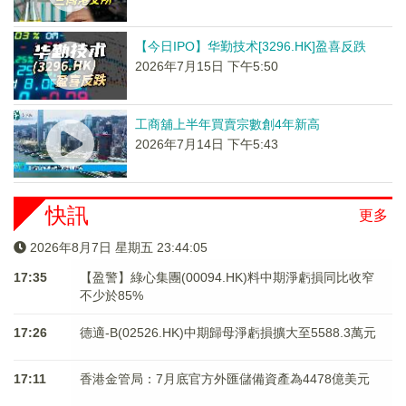
【今日IPO】华勤技术[3296.HK]盈喜反跌
2026年7月15日 下午5:50
工商舖上半年買賣宗數創4年新高
2026年7月14日 下午5:43
快訊
更多
2026年8月7日 星期五 23:44:05
17:35
【盈警】綠心集團(00094.HK)料中期淨虧損同比收窄
不少於85%
17:26
德適-B(02526.HK)中期歸母淨虧損擴大至5588.3萬元
17:11
香港金管局：7月底官方外匯儲備資產為4478億美元