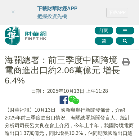
財華智庫網
FINTV
FINMETA
財華證券
媒體矩陣
下載財華財經APP
×
下載APP
智庫沙龍
聯絡我們
把握投資先機
訂閱
简
海關總署：前三季度中國跨境
電商進出口約2.06萬億元 增長
6.4%
日期：
2025年10月13日 上午11:28
【財華社訊】10月13日，國新辦舉行新聞發佈會，介紹
2025年前三季度進出口情況。海關總署新聞發言人、統計
分析司司長呂大良在會上介紹，今年上半年，我國跨境電商
進出口1.37萬億元，同比增長10.3%，佔同期我國進出口總