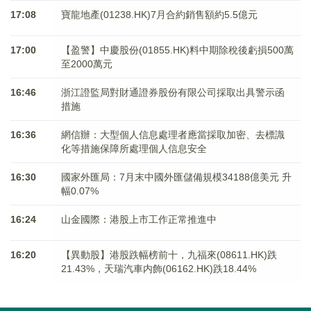
17:08
寶龍地產(01238.HK)7月合約銷售額約5.5億元
17:00
【盈警】中慶股份(01855.HK)料中期除稅後虧損500萬
至2000萬元
16:46
浙江證監局對財通證券股份有限公司採取出具警示函
措施
16:36
網信辦：大型個人信息處理者應當採取加密、去標識
化等措施保障所處理個人信息安全
16:30
國家外匯局：7月末中國外匯儲備規模34188億美元 升
幅0.07%
16:24
山金國際：港股上市工作正常推進中
16:20
【異動股】港股跌幅榜前十，九福來(08611.HK)跌
21.43%，天瑞汽車内飾(06162.HK)跌18.44%