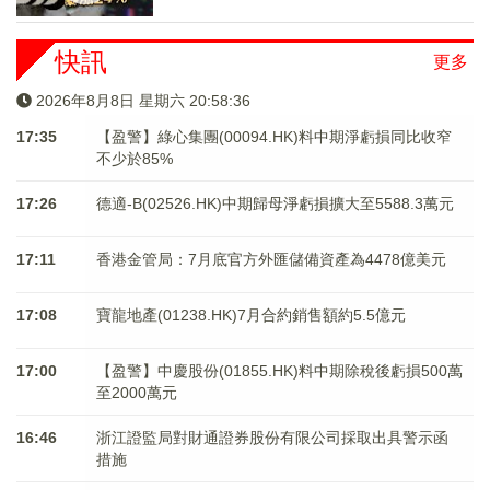
快訊
更多
2026年8月8日 星期六 20:58:36
17:35
【盈警】綠心集團(00094.HK)料中期淨虧損同比收窄
不少於85%
17:26
德適-B(02526.HK)中期歸母淨虧損擴大至5588.3萬元
17:11
香港金管局：7月底官方外匯儲備資產為4478億美元
17:08
寶龍地產(01238.HK)7月合約銷售額約5.5億元
17:00
【盈警】中慶股份(01855.HK)料中期除稅後虧損500萬
至2000萬元
16:46
浙江證監局對財通證券股份有限公司採取出具警示函
措施