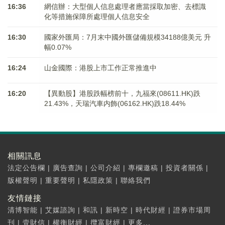
16:36
網信辦：大型個人信息處理者應當採取加密、去標識
化等措施保障所處理個人信息安全
16:30
國家外匯局：7月末中國外匯儲備規模34188億美元 升
幅0.07%
16:24
山金國際：港股上市工作正常推進中
16:20
【異動股】港股跌幅榜前十，九福來(08611.HK)跌
21.43%，天瑞汽車内飾(06162.HK)跌18.44%
相關訊息
法定公告欄
|
廣告查詢
|
公司介紹
|
專欄邀稿
|
投資者關係
|
版權聲明
|
重要聲明
|
私隱政策
|
聯絡我們
友情鏈接
清博智能
|
艾媒諮詢
|
和訊
|
新時空
|
時代財經
|
證券市場周
刊
|
壹財信
|
權衡財經
|
攬富財經
|
更多...