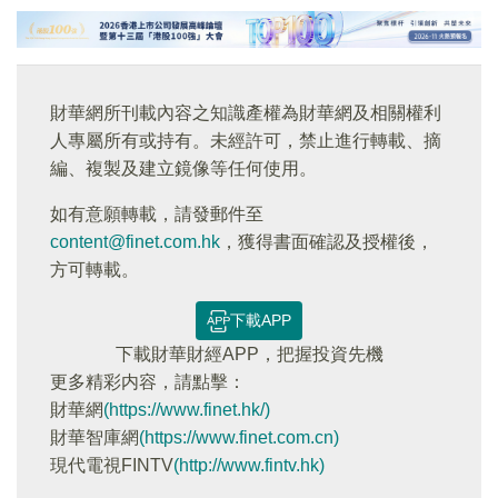
財華網所刊載內容之知識產權為財華網及相關權利
人專屬所有或持有。未經許可，禁止進行轉載、摘
編、複製及建立鏡像等任何使用。
如有意願轉載，請發郵件至
content@finet.com.hk
，獲得書面確認及授權後，
方可轉載。
下載APP
下載財華財經APP，把握投資先機
更多精彩内容，請點擊：
財華網
(https://www.finet.hk/)
財華智庫網
(https://www.finet.com.cn)
現代電視FINTV
(http://www.fintv.hk)