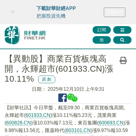
財華智庫網
FINTV
FINMETA
財華證券
媒體矩陣
下載財華財經APP
×
下載APP
智庫沙龍
聯絡我們
把握投資先機
訂閱
简
【異動股】商業百貨板塊高
開，永輝超市(601933.CN)漲
10.11%
原創
日期：
2025年12月10日 上午9:31
【財華社訊】今日早盤，截至09:30，商業百貨板塊高開。
永輝超市(
601933.CN
)漲10.11%報5.23元，茂業商業
(
600828.CN
)漲10.03%報7.13元，東百集團(
600693.CN
)漲
9.98%報13.56元，匯嘉時代(
603101.CN
)漲9.97%報10.59