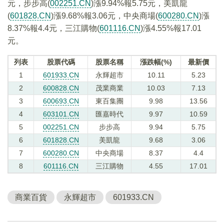
元，步步高(
002251.CN
)漲9.94%報5.75元，美凱龍
(
601828.CN
)漲9.68%報3.06元，中央商場(
600280.CN
)漲
8.37%報4.4元，三江購物(
601116.CN
)漲4.55%報17.01
元。
列表
股票代碼
股票名稱
漲跌幅(%)
最新價
1
601933.CN
永輝超市
10.11
5.23
2
600828.CN
茂業商業
10.03
7.13
3
600693.CN
東百集團
9.98
13.56
4
603101.CN
匯嘉時代
9.97
10.59
5
002251.CN
步步高
9.94
5.75
6
601828.CN
美凱龍
9.68
3.06
7
600280.CN
中央商場
8.37
4.4
8
601116.CN
三江購物
4.55
17.01
商業百貨
永輝超市
601933.CN