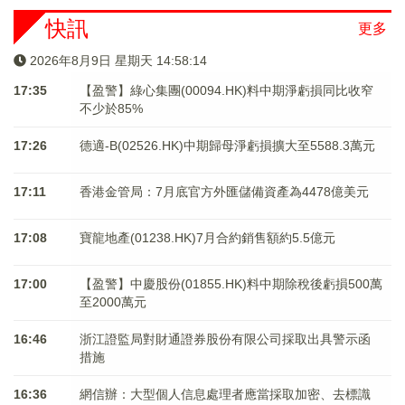
快訊
更多
2026年8月9日 星期天 14:58:14
17:35
【盈警】綠心集團(00094.HK)料中期淨虧損同比收窄
不少於85%
17:26
德適-B(02526.HK)中期歸母淨虧損擴大至5588.3萬元
17:11
香港金管局：7月底官方外匯儲備資產為4478億美元
17:08
寶龍地產(01238.HK)7月合約銷售額約5.5億元
17:00
【盈警】中慶股份(01855.HK)料中期除稅後虧損500萬
至2000萬元
16:46
浙江證監局對財通證券股份有限公司採取出具警示函
措施
16:36
網信辦：大型個人信息處理者應當採取加密、去標識