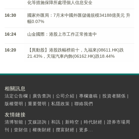
化等措施保障所處理個人信息安全
16:30
國家外匯局：7月末中國外匯儲備規模34188億美元 升
幅0.07%
16:24
山金國際：港股上市工作正常推進中
16:20
【異動股】港股跌幅榜前十，九福來(08611.HK)跌
21.43%，天瑞汽車内飾(06162.HK)跌18.44%
相關訊息
法定公告欄
|
廣告查詢
|
公司介紹
|
專欄邀稿
|
投資者關係
|
版權聲明
|
重要聲明
|
私隱政策
|
聯絡我們
友情鏈接
清博智能
|
艾媒諮詢
|
和訊
|
新時空
|
時代財經
|
證券市場周
刊
|
壹財信
|
權衡財經
|
攬富財經
|
更多...