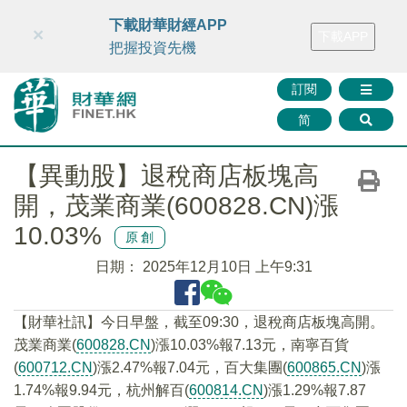
財華智庫網
FINTV
FINMETA
財華證券
媒體矩陣
下載財華財經APP
×
下載APP
智庫沙龍
聯絡我們
把握投資先機
訂閱
简
【異動股】退稅商店板塊高
開，茂業商業(600828.CN)漲
10.03%
原創
日期：
2025年12月10日 上午9:31
【財華社訊】今日早盤，截至09:30，退稅商店板塊高開。
茂業商業(
600828.CN
)漲10.03%報7.13元，南寧百貨
(
600712.CN
)漲2.47%報7.04元，百大集團(
600865.CN
)漲
1.74%報9.94元，杭州解百(
600814.CN
)漲1.29%報7.87