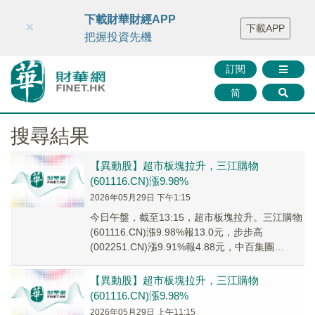
財華智庫網
FINTV
FINMETA
財華證券
媒體矩陣
下載財華財經APP
×
下載APP
智庫沙龍
聯絡我們
把握投資先機
訂閱
简
搜尋結果
【異動股】超市板塊拉升，三江購物
(601116.CN)漲9.98%
2026年05月29日 下午1:15
今日午盤，截至13:15，超市板塊拉升。三江購物
(601116.CN)漲9.98%報13.0元，步步高
(002251.CN)漲9.91%報4.88元，中百集團
(000759.CN...
【異動股】超市板塊拉升，三江購物
(601116.CN)漲9.98%
2026年05月29日 上午11:15