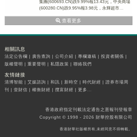
集團(600693.CN)跌9.99%報13.43元，中央商場
(600280.CN)跌9.95%報3.98元，永輝超市
(60193...
查看更多
相關訊息
法定公告欄
|
廣告查詢
|
公司介紹
|
專欄邀稿
|
投資者關係
|
版權聲明
|
重要聲明
|
私隱政策
|
聯絡我們
友情鏈接
清博智能
|
艾媒諮詢
|
和訊
|
新時空
|
時代財經
|
證券市場周
刊
|
壹財信
|
權衡財經
|
攬富財經
|
更多...
香港政府指定刊載法定通告之憲報刊登報章
Copyright © 1998 - 2026 財華控股有限公司
香港財華社版權所有,未經同意不得轉載。