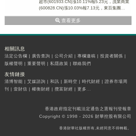
超市(601933.CN)漲10.11%報5.23元，茂業商業
(600828.CN)漲10.03%報7.13元，東百集團
(6006...
查看更多
相關訊息
法定公告欄
|
廣告查詢
|
公司介紹
|
專欄邀稿
|
投資者關係
|
版權聲明
|
重要聲明
|
私隱政策
|
聯絡我們
友情鏈接
清博智能
|
艾媒諮詢
|
和訊
|
新時空
|
時代財經
|
證券市場周
刊
|
壹財信
|
權衡財經
|
攬富財經
|
更多...
香港政府指定刊載法定通告之憲報刊登報章
Copyright © 1998 - 2026 財華控股有限公司
香港財華社版權所有,未經同意不得轉載。