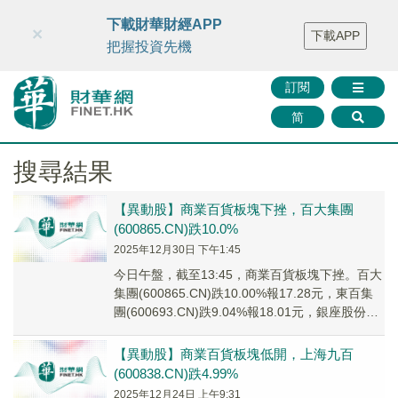
財華智庫網
FINTV
FINMETA
財華證券
媒體矩陣
下載財華財經APP
×
下載APP
智庫沙龍
聯絡我們
把握投資先機
訂閱
简
搜尋結果
【異動股】商業百貨板塊下挫，百大集團
(600865.CN)跌10.0%
2025年12月30日 下午1:45
今日午盤，截至13:45，商業百貨板塊下挫。百大
集團(600865.CN)跌10.00%報17.28元，東百集
團(600693.CN)跌9.04%報18.01元，銀座股份
(600...
【異動股】商業百貨板塊低開，上海九百
(600838.CN)跌4.99%
2025年12月24日 上午9:31