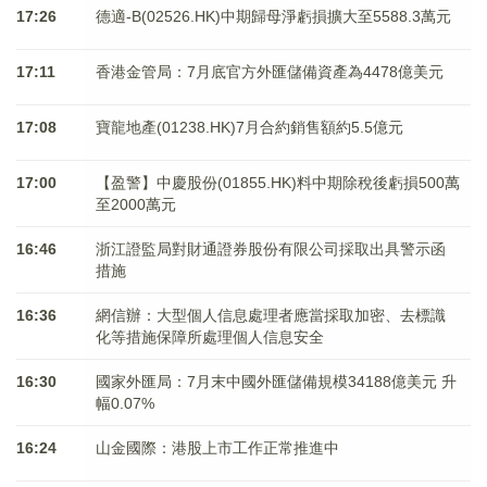
17:26
德適-B(02526.HK)中期歸母淨虧損擴大至5588.3萬元
17:11
香港金管局：7月底官方外匯儲備資產為4478億美元
17:08
寶龍地產(01238.HK)7月合約銷售額約5.5億元
17:00
【盈警】中慶股份(01855.HK)料中期除稅後虧損500萬
至2000萬元
16:46
浙江證監局對財通證券股份有限公司採取出具警示函
措施
16:36
網信辦：大型個人信息處理者應當採取加密、去標識
化等措施保障所處理個人信息安全
16:30
國家外匯局：7月末中國外匯儲備規模34188億美元 升
幅0.07%
16:24
山金國際：港股上市工作正常推進中