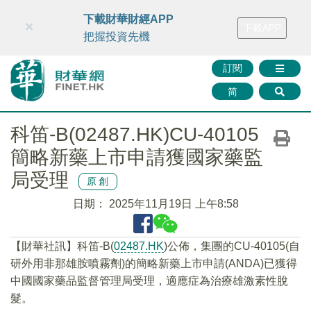
財華智庫網
FINTV
FINMETA
財華證券
媒體矩陣
下載財華財經APP
×
下載APP
智庫沙龍
聯絡我們
把握投資先機
訂閱
简
科笛-B(02487.HK)CU-40105
簡略新藥上市申請獲國家藥監
局受理
原創
日期：
2025年11月19日 上午8:58
【財華社訊】科笛-B(
02487.HK
)公佈，集團的CU-40105(自
研外用非那雄胺噴霧劑)的簡略新藥上市申請(ANDA)已獲得
中國國家藥品監督管理局受理，適應症為治療雄激素性脫
髮。