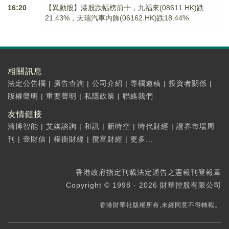
16:20
【異動股】港股跌幅榜前十，九福來(08611.HK)跌
21.43%，天瑞汽車内飾(06162.HK)跌18.44%
相關訊息
法定公告欄
|
廣告查詢
|
公司介紹
|
專欄邀稿
|
投資者關係
|
版權聲明
|
重要聲明
|
私隱政策
|
聯絡我們
友情鏈接
清博智能
|
艾媒諮詢
|
和訊
|
新時空
|
時代財經
|
證券市場周
刊
|
壹財信
|
權衡財經
|
攬富財經
|
更多...
香港政府指定刊載法定通告之憲報刊登報章
Copyright © 1998 - 2026 財華控股有限公司
香港財華社版權所有,未經同意不得轉載。