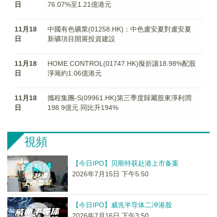
日
76.07%至1.21億港元
11月18
中國有色礦業(01258.HK)：中色盧安夏對盧安夏
日
新礦項目開展投資建設
11月18
HOME CONTROL(01747.HK)擬折讓18.98%配股
日
淨籌約1.06億港元
11月18
攜程集團-S(09961.HK)第三季度歸屬股東淨利潤
日
198.9億元 同比升194%
視頻
【今日IPO】贝斯特获赴港上市备案
2026年7月15日 下午5:50
【今日IPO】威兆半导体二冲港股
2026年7月16日 下午3:50