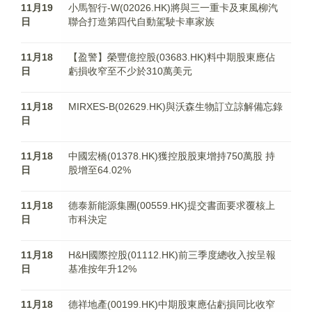
11月19
小馬智行-W(02026.HK)將與三一重卡及東風柳汽
日
聯合打造第四代自動駕駛卡車家族
11月18
【盈警】榮豐億控股(03683.HK)料中期股東應佔
日
虧損收窄至不少於310萬美元
11月18
MIRXES-B(02629.HK)與沃森生物訂立諒解備忘錄
日
11月18
中國宏橋(01378.HK)獲控股股東增持750萬股 持
日
股增至64.02%
11月18
德泰新能源集團(00559.HK)提交書面要求覆核上
日
市科決定
11月18
H&H國際控股(01112.HK)前三季度總收入按呈報
日
基准按年升12%
11月18
德祥地產(00199.HK)中期股東應佔虧損同比收窄