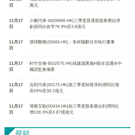
日
萬元
11月17
小鵬汽車-W(09868.HK)三季度普通股股東應佔淨
日
虧損同比收窄78.9%至3.8億元
11月17
環球醫療(02666.HK)：朱梓陽辭任非執行董事
日
11月17
軒竹生物-B(02575.HK)就建議實施H股全流通向中
日
國證監會備案
11月17
吉利汽車(00175.HK)第三季度歸母淨利潤同比增
日
長59%至38.2億元
11月17
博雅互動(00434.HK)前三季度股東應佔利潤同比
日
增108.3%至4.87億港元
視頻