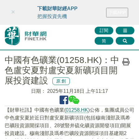
財華智庫網
FINTV
FINMETA
財華證券
媒體矩陣
下載財華財經APP
×
下載APP
智庫沙龍
聯絡我們
把握投資先機
訂閱
简
中國有色礦業(01258.HK)：中
色盧安夏對盧安夏新礦項目開
展投資建設
原創
日期：
2025年11月18日 上午11:17
【財華社訊】中國有色礦業(
01258.HK
)公佈，集團成員公司
中色盧安夏於近日對盧安夏新礦項目(包括穆南淺部及瑪希
巴礦段資源開採項目、28號豎井硫化礦資源開發項目)開展
投資建設。穆南淺部及瑪希巴礦段資源開採項目基建期2