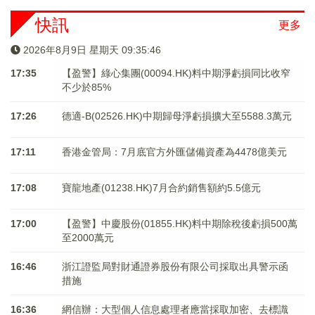
快訊
更多
2026年8月9日 星期天 09:35:46
17:35
【盈警】綠心集團(00094.HK)料中期淨虧損同比收窄
不少於85%
17:26
德適-B(02526.HK)中期歸母淨虧損擴大至5588.3萬元
17:11
香港金管局：7月底官方外匯儲備資產為4478億美元
17:08
寶龍地產(01238.HK)7月合約銷售額約5.5億元
17:00
【盈警】中慶股份(01855.HK)料中期除稅後虧損500萬
至2000萬元
16:46
浙江證監局對財通證券股份有限公司採取出具警示函
措施
16:36
網信辦：大型個人信息處理者應當採取加密、去標識