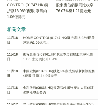
CONTROL(01747.HK)擬
股東應佔虧損同比收窄
折讓18.98%配股 淨籌約
76.07%至1.21億港元
1.06億港元
相關文章
11月18
HOME CONTROL(01747.HK)擬折讓18.98%配股
日
淨籌約1.06億港元
11月18
攜程集團-S(09961.HK)第三季度歸屬股東淨利潤
日
198.9億元 同比升194%
11月18
中國宏橋(01378.HK)跌超6% 擬先舊後新折讓配售
日
4億股 淨籌114.9億港元
11月18
金科服務(09666.HK)復牌漲超15% 要約人提修訂
日
強制性現金要約
11月17
光正教育(06068.HK)料年度綜合淨利潤降至3770