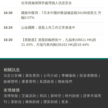
化等措施保障所處理個人信息安全
16:30
國家外匯局：7月末中國外匯儲備規模34188億美元 升
幅0.07%
16:24
山金國際：港股上市工作正常推進中
16:20
【異動股】港股跌幅榜前十，九福來(08611.HK)跌
21.43%，天瑞汽車内飾(06162.HK)跌18.44%
相關訊息
法定公告欄
|
廣告查詢
|
公司介紹
|
專欄邀稿
|
投資者關係
|
版權聲明
|
重要聲明
|
私隱政策
|
聯絡我們
友情鏈接
清博智能
|
艾媒諮詢
|
和訊
|
新時空
|
時代財經
|
證券市場周
刊
|
壹財信
|
權衡財經
|
攬富財經
|
更多...