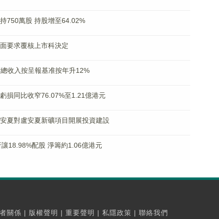
持750萬股 持股增至64.02%
交書面要求覆核上市科決定
三季度總收入按呈報基准按年升12%
佔虧損同比收窄76.07%至1.21億港元
中色盧安夏對盧安夏新礦項目開展投資建設
擬折讓18.98%配股 淨籌約1.06億港元
者關係
|
版權聲明
|
重要聲明
|
私隱政策
|
聯絡我們