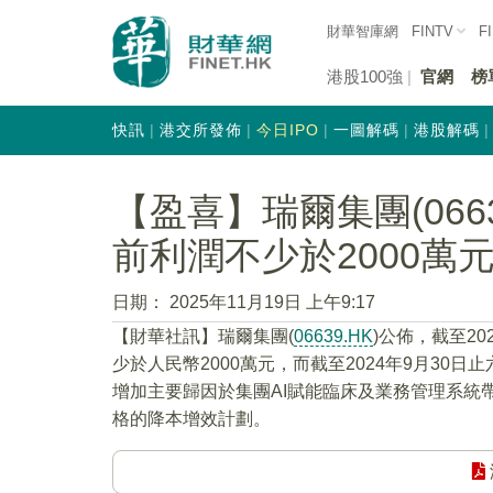
財華智庫網
FINTV
F
港股100強
官網
榜
快訊
港交所發佈
今日IPO
一圖解碼
港股解碼
【盈喜】瑞爾集團(066
前利潤不少於2000萬
日期：
2025年11月19日 上午9:17
【財華社訊】瑞爾集團(
06639.HK
)公佈，截至2
少於人民幣2000萬元，而截至2024年9月30
增加主要歸因於集團AI賦能臨床及業務管理系統
格的降本增效計劃。