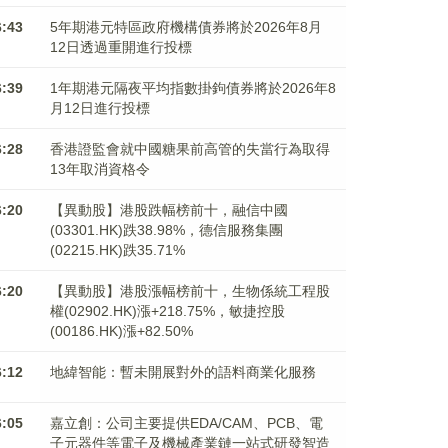
6:43
5年期港元特區政府機構債券將於2026年8月
12日透過重開進行投標
6:39
1年期港元隔夜平均指數掛鉤債券將於2026年8
月12日進行投標
6:28
香港證監會就中國糖果前高管的失當行為取得
13年取消資格令
6:20
【異動股】港股跌幅榜前十，融信中國
(03301.HK)跌38.98%，德信服務集團
(02215.HK)跌35.71%
6:20
【異動股】港股漲幅榜前十，生物係統工程股
權(02902.HK)漲+218.75%，敏捷控股
(00186.HK)漲+82.50%
6:12
地緯智能：暫未開展對外的語料商業化服務
6:05
嘉立創：公司主要提供EDA/CAM、PCB、電
子元器件等電子及機械產業鏈一站式研發智造