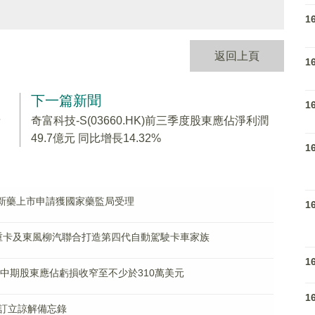
1
返回上頁
1
下一篇新聞
1
請
奇富科技-S(03660.HK)前三季度股東應佔淨利潤
49.7億元 同比增長14.32%
1
05簡略新藥上市申請獲國家藥監局受理
1
與三一重卡及東風柳汽聯合打造第四代自動駕駛卡車家族
1
K)料中期股東應佔虧損收窄至不少於310萬美元
1
森生物訂立諒解備忘錄