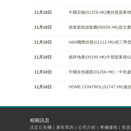
11月18日
中國宏橋(01378.HK)獲控股股東增
11月18日
德泰新能源集團(00559.HK)提
11月18日
H&H國際控股(01112.HK)前
11月18日
德祥地產(00199.HK)中期股東應
11月18日
中國有色礦業(01258.HK)：
11月18日
HOME CONTROL(01747.HK)
相關訊息
法定公告欄
|
廣告查詢
|
公司介紹
|
專欄邀稿
|
投資