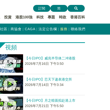
訂閱
简
遞
投資
港股100強
科技
專題
時政
香港百科
社區
商協會
CAGA
法定公告欄
服務
聯絡我們
視頻
【今日IPO】威兆半导体二冲港股
2026年7月16日 下午3:50
【今日IPO】芯天下递表港交所
2026年7月14日 下午3:34
【今日IPO】月之暗面拟赴港上市
2026年7月21日 下午5:50