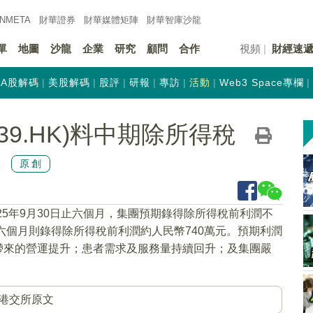
INMETA
財華證券
財華
媒體矩陣
財華
智庫沙龍
單
地圖
沙龍
企業
研究
顧問
合作
視頻
財經速
A股解碼
美股解碼
股評
研報
專訪
活動
Web3 Space專欄
39.HK)料中期除所得稅
元
原創
025年9月30日止六個月，集團預期錄得除所得稅前利潤不
日止六個月則錄得除所得稅前利潤約人民幣740萬元。預期利潤
帶來的營運提升；患者需求及服務量持續回升；及集團嚴
港交所原文