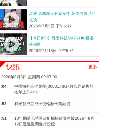
洪灏-风格轮动开始发生 韩国股市已经
见顶
2026年7月9日 下午6:17
【今日IPO】胜宏科技[2476.HK]辟谣
获唱多
2026年7月15日 下午5:51
快訊
更多
2026年8月6日 星期四 09:07:00
7:04
中國海外宏洋集團(00081.HK)7月合約銷售額
按年上升44%
6:53
和光智成完成天使輪數千萬融資
6:51
10年期港元特區政府機構債券將於2026年8月
12日透過重開進行投標