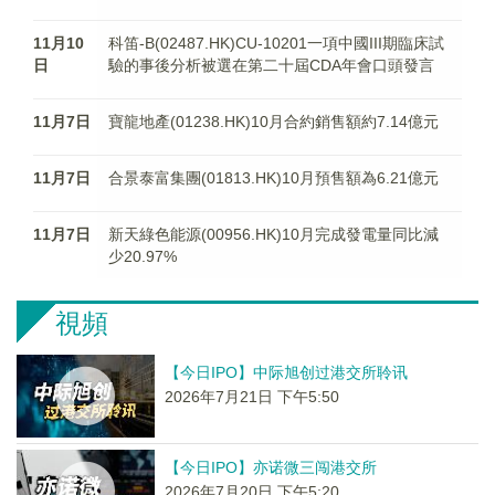
11月10
科笛-B(02487.HK)CU-10201一項中國III期臨床試
日
驗的事後分析被選在第二十屆CDA年會口頭發言
11月7日
寶龍地產(01238.HK)10月合約銷售額約7.14億元
11月7日
合景泰富集團(01813.HK)10月預售額為6.21億元
11月7日
新天綠色能源(00956.HK)10月完成發電量同比減
少20.97%
視頻
【今日IPO】中际旭创过港交所聆讯
2026年7月21日 下午5:50
【今日IPO】亦诺微三闯港交所
2026年7月20日 下午5:20