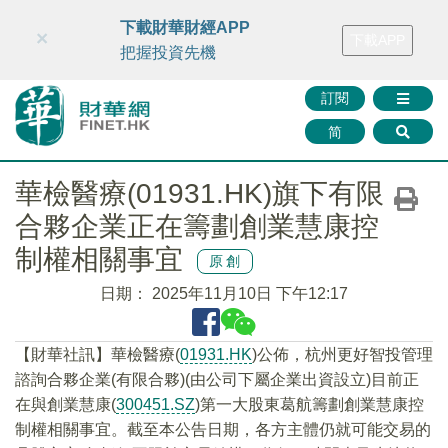
財華智庫網
FINTV
FINMETA
財華證券
媒體矩陣
下載財華財經APP
×
下載APP
智庫沙龍
聯絡我們
把握投資先機
訂閱
简
華檢醫療(01931.HK)旗下有限
合夥企業正在籌劃創業慧康控
制權相關事宜
原創
日期：
2025年11月10日 下午12:17
【財華社訊】華檢醫療(
01931.HK
)公佈，杭州更好智投管理
諮詢合夥企業(有限合夥)(由公司下屬企業出資設立)目前正
在與創業慧康(
300451.SZ
)第一大股東葛航籌劃創業慧康控
制權相關事宜。截至本公告日期，各方主體仍就可能交易的