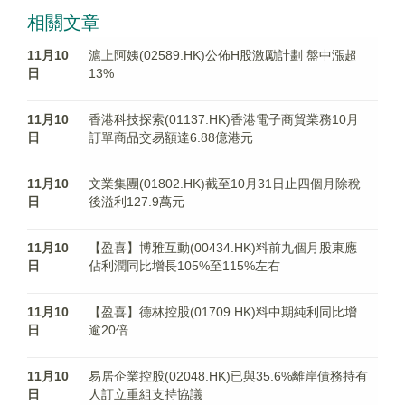
相關文章
11月10
滬上阿姨(02589.HK)公佈H股激勵計劃 盤中漲超
日
13%
11月10
香港科技探索(01137.HK)香港電子商貿業務10月
日
訂單商品交易額達6.88億港元
11月10
文業集團(01802.HK)截至10月31日止四個月除稅
日
後溢利127.9萬元
11月10
【盈喜】博雅互動(00434.HK)料前九個月股東應
日
佔利潤同比增長105%至115%左右
11月10
【盈喜】德林控股(01709.HK)料中期純利同比增
日
逾20倍
11月10
易居企業控股(02048.HK)已與35.6%離岸債務持有
日
人訂立重組支持協議