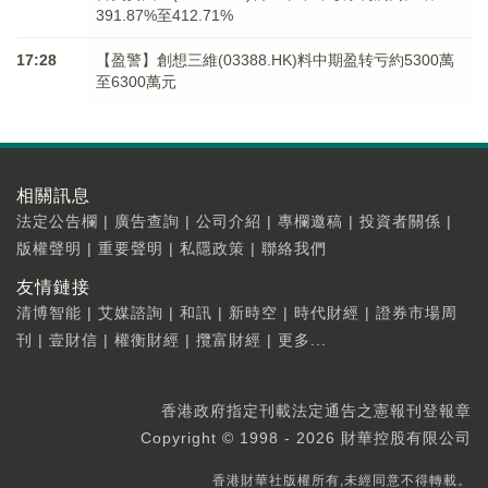
391.87%至412.71%
17:28
【盈警】創想三維(03388.HK)料中期盈转亏約5300萬
至6300萬元
相關訊息
法定公告欄
|
廣告查詢
|
公司介紹
|
專欄邀稿
|
投資者關係
|
版權聲明
|
重要聲明
|
私隱政策
|
聯絡我們
友情鏈接
清博智能
|
艾媒諮詢
|
和訊
|
新時空
|
時代財經
|
證券市場周
刊
|
壹財信
|
權衡財經
|
攬富財經
|
更多...
香港政府指定刊載法定通告之憲報刊登報章
Copyright © 1998 - 2026 財華控股有限公司
香港財華社版權所有,未經同意不得轉載。