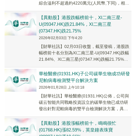
綜合溢利不超過約4220萬元(人民幣,下同)，相比
2024年同期歸屬公司擁有...
【異動股】港股跌幅榜前十，XI二南三星-
U(09347.HK)跌21.84%，XI二南三星
(07347.HK)跌21.75%
2026年02月03日 下午4:20
【財華社訊】02月03日收盤，截至發稿，港股跌
幅榜前十名分別為XI二南三星-U(09347.HK)跌幅
21.84%、XI二南三星(07347.HK)跌幅21.75%、
坤集團(00...
華檢醫療(01931.HK)子公司碳華生物成功研發
尼帕病毒檢測雙平台解決方案
2026年01月28日 上午10:18
【財華社訊】華檢醫療(01931.HK)公佈，公司與
碳云智能共同戰略投資設立的碳華生物已成功研
發出針對尼帕病毒的雙平台檢測解決方案，具備
從快速篩查到精準溯源的全流程技術支撐能力。
【異動股】港股漲幅榜前十，鳴鳴很忙
(01768.HK)漲82.59%，英皇鐘表珠寶