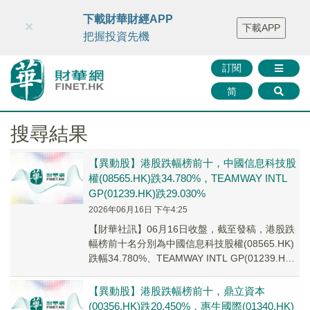
財華智庫網
FINTV
FINMETA
財華證券
媒體矩陣
下載財華財經APP
×
下載APP
智庫沙龍
聯絡我們
把握投資先機
訂閱
简
搜尋結果
【異動股】港股跌幅榜前十，中國信息科技股
權(08565.HK)跌34.780%，TEAMWAY INTL
GP(01239.HK)跌29.030%
2026年06月16日 下午4:25
【財華社訊】06月16日收盤，截至發稿，港股跌
幅榜前十名分別為中國信息科技股權(08565.HK)
跌幅34.780%、TEAMWAY INTL GP(01239.HK)
跌幅29....
【異動股】港股跌幅榜前十，鼎立資本
(00356.HK)跌20.450%，惠生國際(01340.HK)