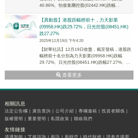
40.86%、怡俊集團控股(02442.HK)跌幅
38.30%、辰罡科技(08131...
【異動股】港股跌幅榜前十，力天影業
(09958.HK)跌29.72%，日光控股(08451.HK)
跌27.27%
2025年12月19日 下午4:20
【財華社訊】12月19日收盤，截至發稿，港股跌
幅榜前十名分別為力天影業(09958.HK)跌幅
29.72%、日光控股(08451.HK)跌幅27.27%、卓
悅控股(00653.H...
查看更多
相關訊息
法定公告欄
|
廣告查詢
|
公司介紹
|
專欄邀稿
|
投資者關係
|
版權聲明
|
重要聲明
|
私隱政策
|
聯絡我們
友情鏈接
清博智能
|
艾媒諮詢
|
和訊
|
新時空
|
時代財經
|
證券市場周