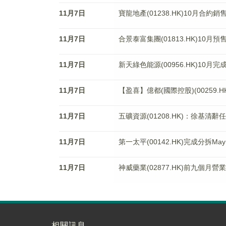
11月7日
寶龍地產(01238.HK)10月合約銷
11月7日
合景泰富集團(01813.HK)10月預
11月7日
新天綠色能源(00956.HK)10月完
11月7日
【盈喜】億都(國際控股)(00259
11月7日
五礦資源(01208.HK)：徐基
11月7日
第一太平(00142.HK)完成分拆M
11月7日
神威藥業(02877.HK)前九個月營
相關訊息