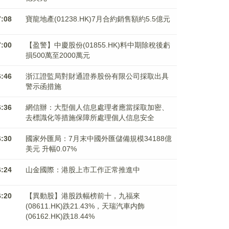
7:08
寶龍地產(01238.HK)7月合約銷售額約5.5億元
7:00
【盈警】中慶股份(01855.HK)料中期除稅後虧
損500萬至2000萬元
6:46
浙江證監局對財通證券股份有限公司採取出具
警示函措施
6:36
網信辦：大型個人信息處理者應當採取加密、
去標識化等措施保障所處理個人信息安全
6:30
國家外匯局：7月末中國外匯儲備規模34188億
美元 升幅0.07%
6:24
山金國際：港股上市工作正常推進中
6:20
【異動股】港股跌幅榜前十，九福來
(08611.HK)跌21.43%，天瑞汽車内飾
(06162.HK)跌18.44%