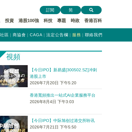
訂閱
简
遞
投資
港股100強
科技
專題
時政
香港百科
社區
商協會
CAGA
法定公告欄
服務
聯絡我們
視頻
【今日IPO】新易盛[300502.SZ]冲刺
港股上市
2026年7月20日 下午5:20
香港寬頻推出一站式AI企業服務平台
2026年8月4日 下午3:03
【今日IPO】中际旭创过港交所聆讯
2026年7月21日 下午5:50