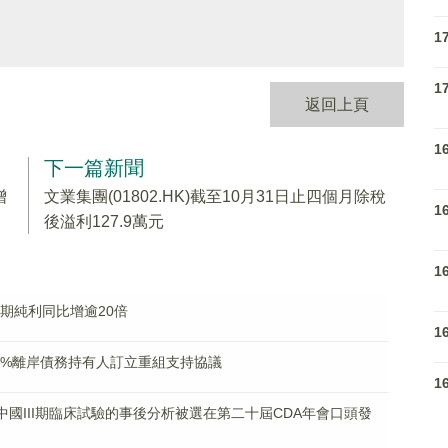
1
1
返回上頁
1
下一篇新聞
增
文業集團(01802.HK)截至10月31日止四個月除稅
1
後溢利127.9萬元
1
料中期純利同比增逾20倍
1
35.6%離岸債務持有人訂立重組支持協議
1
201一項中國III期臨床試驗的事後分析被選在第二十屆CDA年會口頭發