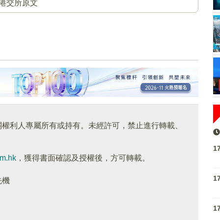
港交所原文
關權利人專屬所有或持有。未經許可，禁止進行轉載、
1
om.hk
，獲得書面確認及授權後，方可轉載。
1
先機
1