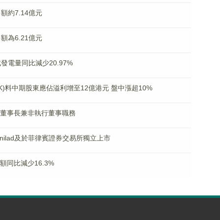
售額約7.14億元
售額為6.21億元
成發電量同比減少20.97%
.HK)料中期股東應佔溢利增至12億港元 盤中漲超10%
清辭任董事長兼非執行董事職務
aynilad及於菲律賓證券交易所獨立上市
業額同比減少16.3%