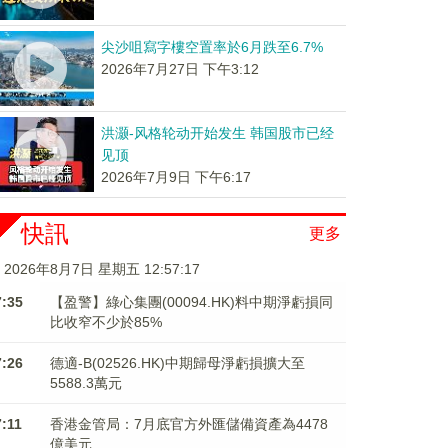
尖沙咀寫字樓空置率於6月跌至6.7%
2026年7月27日 下午3:12
洪灏-风格轮动开始发生 韩国股市已经
见顶
2026年7月9日 下午6:17
快訊
更多
2026年8月7日 星期五 12:57:18
7:35
【盈警】綠心集團(00094.HK)料中期淨虧損同
比收窄不少於85%
7:26
德適-B(02526.HK)中期歸母淨虧損擴大至
5588.3萬元
7:11
香港金管局：7月底官方外匯儲備資產為4478
億美元