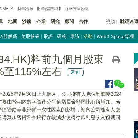
INMETA
財華證券
財華
媒體矩陣
財華
智庫沙龍
單
地圖
沙龍
企業
研究
顧問
合作
視頻
財經速
A股解碼
美股解碼
股評
研報
專訪
活動
Web3 Space專欄
34.HK)料前九個月股東
%至115%左右
原創
2025年9月30日止九個月，公司擁有人應佔利潤較2024
左右，主要由於期內數字資產公平值增長金額同比有所增加。若
平值變動等非經營一次性因素的影響，期內公司擁有人應
由於購買加密貨幣令銀行存款減少使得存款利息收入預期同