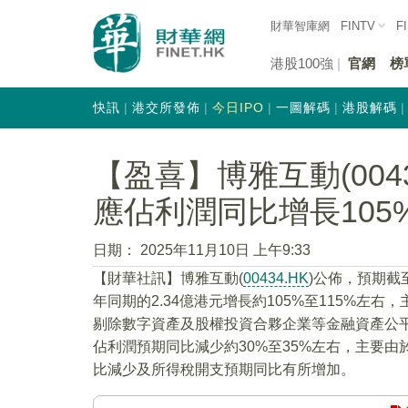
財華智庫網
FINTV
F
港股100強
官網
榜
快訊
港交所發佈
今日IPO
一圖解碼
港股解碼
【盈喜】博雅互動(004
應佔利潤同比增長105
日期：
2025年11月10日 上午9:33
【財華社訊】博雅互動(
00434.HK
)公佈，預期截至
年同期的2.34億港元增長約105%至115%
剔除數字資產及股權投資合夥企業等金融資產公
佔利潤預期同比減少約30%至35%左右，主要
比減少及所得稅開支預期同比有所增加。