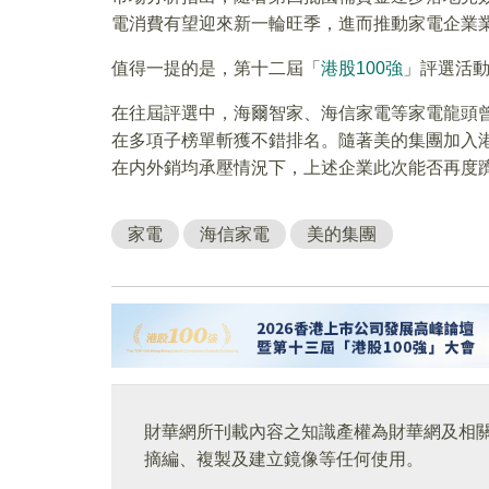
電消費有望迎來新一輪旺季，進而推動家電企業
值得一提的是，第十二屆「
港股100強
」評選活
在往屆評選中，海爾智家、海信家電等家電龍頭
在多項子榜單斬獲不錯排名。隨著美的集團加入
在内外銷均承壓情況下，上述企業此次能否再度
家電
海信家電
美的集團
財華網所刊載內容之知識產權為財華網及相
摘編、複製及建立鏡像等任何使用。