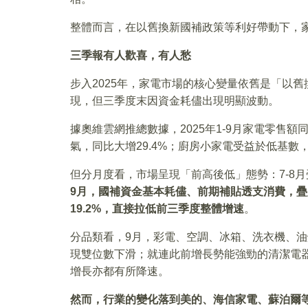
整體而言，在以舊換新國補政策等利好帶動下，
三季報有人歡喜，有人愁
步入2025年，家電市場的核心變量依舊是「以
現，但三季度末因資金耗儘出現明顯波動。
據奧維雲網推總數據，2025年1-9月家電零售額
氣，同比大增29.4%；廚房小家電受益於低基數
但分月度看，市場呈現「前高後低」態勢：7-8
9月，國補資金基本耗儘、前期補貼透支消費，
19.2%，直接拉低前三季度整體增速
。
分品類看，9月，彩電、空調、冰箱、洗衣機、油
現雙位數下滑；就連此前增長勢能強勁的清潔電器（
增長亦都有所降速。
然而，行業的變化落到美的、海信家電、蘇泊爾