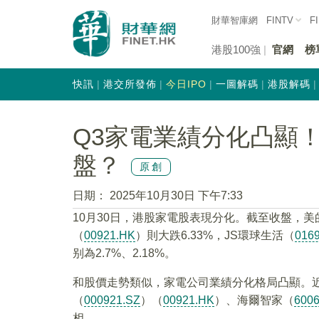
財華智庫網
FINTV
F
港股100強
官網
榜
快訊
港交所發佈
今日IPO
一圖解碼
港股解碼
Q3家電業績分化凸顯
盤？
原創
日期：
2025年10月30日 下午7:33
10月30日，港股家電股表現分化。截至收盤，美
（
00921.HK
）則大跌6.33%，JS環球生活（
016
别為2.7%、2.18%。
和股價走勢類似，家電公司業績分化格局凸顯。
（
000921.SZ
）（
00921.HK
）、海爾智家（
600
相。