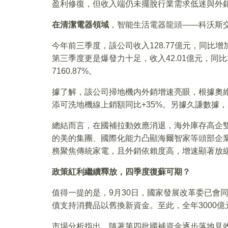
盈利修復，但收入端仍未擺脫行業需求低迷與外
在清潔電器領域
，智能生活電器龍頭——科沃斯
今年前三季度，該公司收入128.77億元，同比增加2
第三季度更是爆發力十足，收入42.01億元，同比增
7160.87%。
據了解，該公司掃地機内外銷增速亮眼，根據奧維數
添可洗地機線上銷額同比+35%。另據久謙數據，3
總結而言，在國補拉動效應消退，海外庫存高企
的美的集團、國際化能力凸顯海爾智家等頭部企
務聚焦傳統家電，且外銷依賴度高，增速顯著放
政策紅利繼續釋放，四季度復蘇可期？
值得一提的是，9月30日，國家發展改革委已會
債支持消費品以舊換新資金。至此，全年3000
市場分析指出，隨著第四批國補資金逐步落地見效