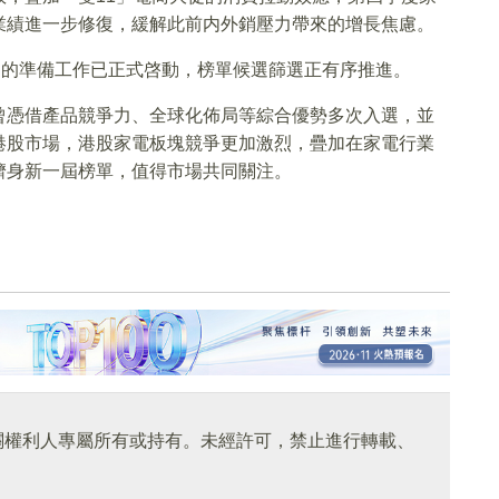
業績進一步修復，緩解此前内外銷壓力帶來的增長焦慮。
動的準備工作已正式啓動，榜單候選篩選正有序推進。
曾憑借產品競爭力、全球化佈局等綜合優勢多次入選，並
港股市場，港股家電板塊競爭更加激烈，疊加在家電行業
躋身新一屆榜單，值得市場共同關注。
關權利人專屬所有或持有。未經許可，禁止進行轉載、