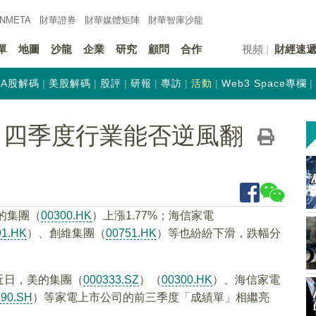
INMETA
財華證券
財華
媒體矩陣
財華
智庫沙龍
單
地圖
沙龍
企業
研究
顧問
合作
視頻
財經速
A股解碼
美股解碼
股評
研報
專訪
活動
Web3 Space專欄
！四季度行業能否逆風翻
的集團（
00300.HK
）上漲1.77%；海信家電
91.HK
）、創維集團（
00751.HK
）等也紛紛下滑，跌幅分
近日，美的集團（
000333.SZ
）（
00300.HK
）、海信家電
690.SH
）等家電上市公司的前三季度「成績單」相繼亮