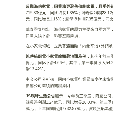
反觀海信家電，因業務更聚焦傳統家電，且受外
715.33億元，同比增長1.35%；歸母淨利潤28.
元，同比增長1.16%；歸母淨利潤7.35億元，同比
華泰證券指出，海信家電的壓力主要來自兩方面
口量大幅下滑，影響整體業績。
在小家電領域，企業普遍面臨「内銷平淡+外銷
以傳統廚電小家電龍頭蘇泊爾為例，
其今年前三季度
億元，同比下滑4.66%。其中，第三季度收入54.
滑13.42%。
中金公司分析稱，國内小家電行業景氣度仍未恢
影響公司業績的關鍵原因。
JS
環球生活公告
顯示，今年前三季度，附屬公司
歸母淨利潤1.24億元，同比增長26.03%。第三季度
萬元，上年同期虧損7732.87萬元，實現扭虧