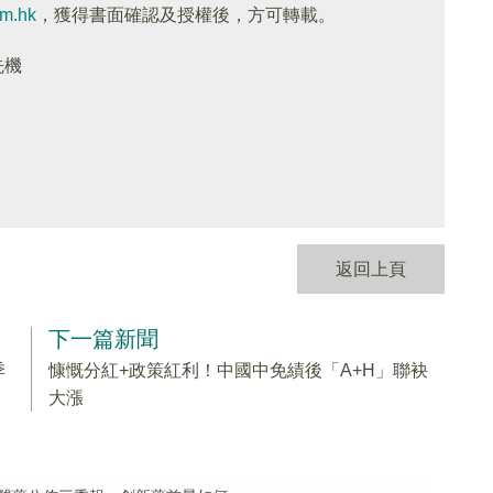
om.hk
，獲得書面確認及授權後，方可轉載。
先機
返回上頁
下一篇新聞
季
慷慨分紅+政策紅利！中國中免績後「A+H」聯袂
大漲