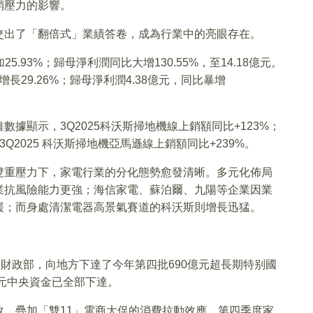
銷壓力的影響。
交出了「翻倍式」業績答卷，成為行業中的亮眼存在。
5.93%；歸母淨利潤同比大增130.55%，至14.18億元。
長29.26%；歸母淨利潤4.38億元，同比暴增
據顯示，3Q2025科沃斯掃地機線上銷額同比+123%；
Q2025 科沃斯掃地機亞馬遜線上銷額同比+239%。
雙重壓力下，家電行業的分化態勢愈發清晰。多元化佈局
業抗風險能力更強；海信家電、蘇泊爾、九陽等企業因業
緩；而身處清潔電器高景氣賽道的科沃斯則增長迅猛。
同財政部，向地方下達了今年第四批690億元超長期特别國
億元中央資金已全部下達。
，疊加「雙11」電商大促的消費拉動效應，第四季度家