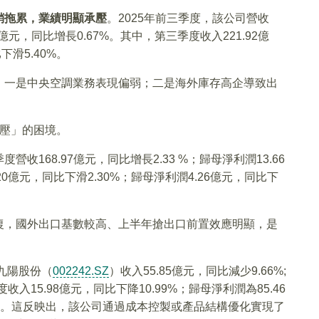
銷拖累，業績明顯承壓
。2025年前三季度，該公司營收
12億元，同比增長0.67%。其中，第三季度收入221.92億
下滑5.40%。
：一是中央空調業務表現偏弱；二是海外庫存高企導致出
承壓」的困境。
營收168.97億元，同比增長2.33 %；歸母淨利潤13.66
20億元，同比下滑2.30%；歸母淨利潤4.26億元，同比下
復，國外出口基數較高、上半年搶出口前置效應明顯，是
九陽股份（
002242.SZ
）收入55.85億元，同比減少9.66%;
收入15.98億元，同比下降10.99%；歸母淨利潤為85.46
為盈。這反映出，該公司通過成本控製或產品結構優化實現了