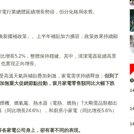
家電行業總體延續增長勢頭，但分化格局依舊。
舊換新國補政策」。上半年補貼加力擴容，政策效果持續顯
同比增長5.2%，整體保持穩健。其中，清潔電器延續高景
，也實現正向增長。
月受高溫天氣與補貼疊加刺激，家電需求持續釋放；
但到了
疊加無重大促銷節點拉動，當月家電零售額同比大幅下跌
1
煙機、燃氣竈、熱水器（電熱、燃熱）7大剛需品類都出
1
同比增長24.6%），和廚房小家電（同比增長5.6%）
1
等各家電公司身上，卻有著不同的表現。