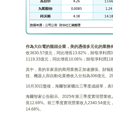
作為大白電的龍頭企業，美的憑借多元化的業務
收3630.57億元，同比增長13.82%，歸母淨利潤
1119.33億元，同比增長10.06%；歸母淨利潤11
其中，美的非家居的商用業務正加速擴張。財報顯
技、機器人與自動化業務收入分别為306億元、28
10月30日盤後，海爾智家曬出三季度成績單，
海爾智家公告顯示。2025年第三季度實現營業收入7
長12.69%。前三季度實現營業收入2340.54億元
14.68%。