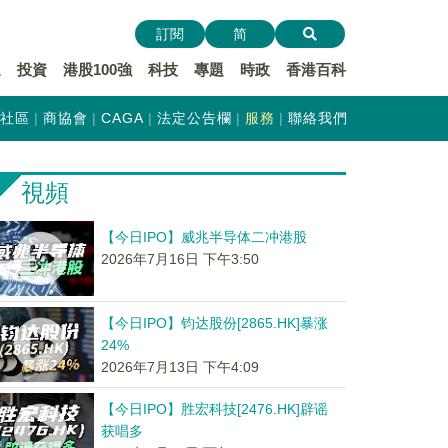
訂閱
简
遞
投資
港股100強
科技
專題
時政
香港百科
社區
商協會
CAGA
法定公告欄
服務
聯絡我們
視頻
【今日IPO】威兆半导体二冲港股
2026年7月16日 下午3:50
【今日IPO】钧达股份[2865.HK]暴涨
24%
2026年7月13日 下午4:09
【今日IPO】胜宏科技[2476.HK]辟谣
获唱多