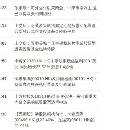
4:23
依米康：海外交付以東南亞、中東市場為主 並
已取得歐美相關認證
4:15
上交所：財通多策略福鑫定期開放靈活配置混
合型發起式證券投資基金臨時停牌
4:03
上交所：景順長城全球半導體芯片產業股票型
證券投資基金臨時停牌
3:56
卡賓(02030.HK.HK)中期股東應佔溢利2081萬
元 同比增长25.62% 派息1.4港仙
3:47
恒隆集團(00010.HK)及恒隆地產(00101.HK)：
蔡德粦將獲任執行董事及行政總裁
3:41
十方控股(01831.HK)董事會否決一宗涉嫌重大
內幕交易的紙質股票過戶申請
3:30
【異動股】港股跌幅榜前十，卡森國際
(00496.HK)跌22.40%，九福來(08611.HK)跌
21.01%