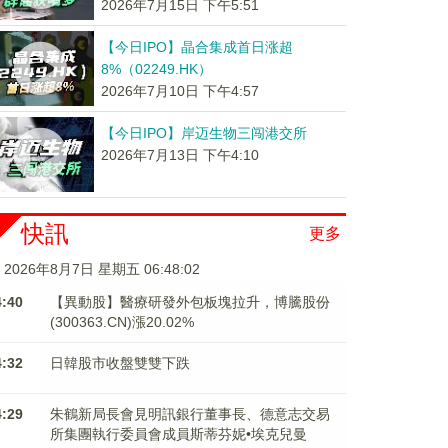
2026年7月15日 下午5:51
【今日IPO】晶合集成首日涨超
8%（02249.HK）
2026年7月10日 下午4:57
【今日IPO】岸迈生物三闯港交所
2026年7月13日 下午4:10
快訊
更多
2026年8月7日 星期五 06:48:03
4:40
【異動股】醫療研發外包板塊拉升，博騰股份
(300363.CN)漲20.02%
4:32
日韓股市收盤雙雙下跌
4:29
朱鶴新局長會見明訊銀行董事長、德意志交易
所集團執行委員會成員斯蒂芬妮•埃克兒曼