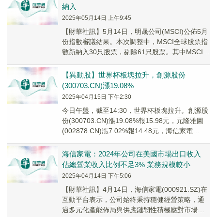
納入
2025年05月14日 上午9:45
【財華社訊】5月14日，明晟公司(MSCI)公佈5月
份指數審議結果。本次調整中，MSCI全球股票指
數新納入30只股票，剔除61只股票。其中MSCI中
國指數新納入芯原股份、百利天恒...
【異動股】世界杯板塊拉升，創源股份
(300703.CN)漲19.08%
2025年04月15日 下午2:30
今日午盤，截至14:30，世界杯板塊拉升。創源股
份(300703.CN)漲19.08%報15.98元，元隆雅圖
(002878.CN)漲7.02%報14.48元，海信家電
(0009...
海信家電：2024年公司在美國市場出口收入
佔總營業收入比例不足3% 業務規模較小
2025年04月14日 下午5:06
【財華社訊】4月14日，海信家電(000921.SZ)在
互動平台表示，公司始終秉持穩健經營策略，通
過多元化產能佈局與供應鏈韌性積極應對市場波