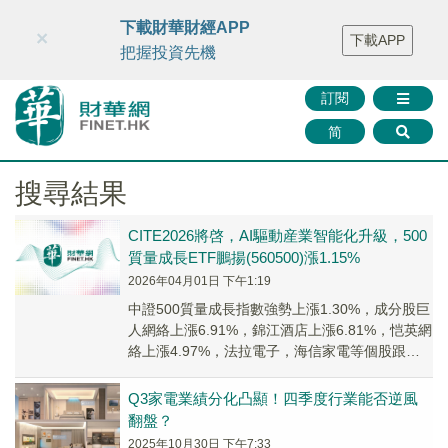
財華智庫網
FINTV
FINMETA
財華證券
媒體矩陣
下載財華財經APP
×
下載APP
智庫沙龍
聯絡我們
把握投資先機
訂閱
简
搜尋結果
CITE2026將啓，AI驅動産業智能化升級，500
質量成長ETF鵬揚(560500)漲1.15%
2026年04月01日 下午1:19
中證500質量成長指數強勢上漲1.30%，成分股巨
人網絡上漲6.91%，錦江酒店上漲6.81%，恺英網
絡上漲4.97%，法拉電子，海信家電等個股跟
漲。500質量成長ETF鵬揚(5...
Q3家電業績分化凸顯！四季度行業能否逆風
翻盤？
2025年10月30日 下午7:33