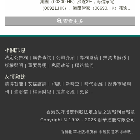
集團（00300.HK）漲逾3%，海信家電
（00921.HK）、海爾智家（06690.HK）漲逾
6%，而表現最強的則是TCL電子（0...
查看更多
相關訊息
法定公告欄
|
廣告查詢
|
公司介紹
|
專欄邀稿
|
投資者關係
|
版權聲明
|
重要聲明
|
私隱政策
|
聯絡我們
友情鏈接
清博智能
|
艾媒諮詢
|
和訊
|
新時空
|
時代財經
|
證券市場周
刊
|
壹財信
|
權衡財經
|
攬富財經
|
更多...
香港政府指定刊載法定通告之憲報刊登報章
Copyright © 1998 - 2026 財華控股有限公司
香港財華社版權所有,未經同意不得轉載。