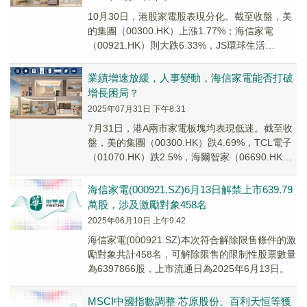
10月30日，港股家電股表現分化。截至收盤，美
的集團（00300.HK）上漲1.77%；海信家電
（00921.HK）則大跌6.33%，JS環球生活
（01691.HK）、創維集團（...
業績增速放緩，人事變動，海信家電能否打破
增長困局？
2025年07月31日 下午8:31
7月31日，港A兩市家電板塊均表現低迷。截至收
盤，美的集團（00300.HK）跌4.69%，TCL電子
（01070.HK）跌2.5%，海爾智家（06690.HK）
跌3.33%，創...
海信家電(000921.SZ)6月13日解禁上市639.79
萬股，涉及激勵對象458名
2025年06月10日 上午9:42
海信家電(000921.SZ)本次符合解除限售條件的激
勵對象共計458名，可解除限售的限制性股票數量
為6397866股，上市流通日為2025年6月13日。
MSCI中國指數調整 芯原股份、百利天恒等獲