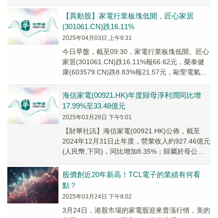
動。2024年度，公司在美國市場出口收...
【異動股】家電行業板塊低開，匠心家居
(301061.CN)跌16.11%
2025年04月03日 上午9:31
今日早盤，截至09:30，家電行業板塊低開。匠心
家居(301061.CN)跌16.11%報66.62元，榮泰健
康(603579.CN)跌8.83%報21.57元，歐聖電氣
(301...
海信家電(00921.HK)年度歸母淨利潤同比增
17.99%至33.48億元
2025年03月28日 下午5:01
【財華社訊】海信家電(00921.HK)公佈，截至
2024年12月31日止年度，營業收入約927.46億元
(人民幣,下同)，同比增加8.35%；歸屬於母公司
股東的淨利潤約33.4...
股價創近20年新高！TCL電子的業績有何看
點？
2025年03月24日 下午8:02
3月24日，港股市場的家電股迎來普漲行情，美的