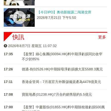
【今日IPO】奥动新能源二闯港交所
2026年7月21日 下午5:50
快訊
更多
2026年8月7日 星期五 11:07:32
17:35
【盈警】綠心集團(00094.HK)料中期淨虧損同比收窄
不少於85%
17:26
德適-B(02526.HK)中期歸母淨虧損擴大至5588.3萬元
17:11
香港金管局：7月底官方外匯儲備資產為4478億美元
17:08
寶龍地產(01238.HK)7月合約銷售額約5.5億元
17:00
【盈警】中慶股份(01855.HK)料中期除稅後虧損500萬