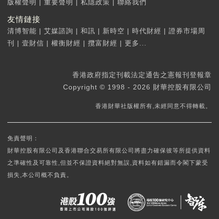
版權聲明
|
重要聲明
|
私隱政策
|
聯絡我們
友情鏈接
清博智能
|
艾媒諮詢
|
和訊
|
新時空
|
時代財經
|
證券市場周
刊
|
壹財信
|
權衡財經
|
攬富財經
|
更多...
香港政府指定刊載法定通告之憲報刊登報章
Copyright © 1998 - 2026 財華控股有限公司
香港財華社版權所有,未經同意不得轉載。
免責聲明：
財華控股有限公司及香港聯合交易所有限公司將盡力確保彼等所提供資料
之準確性及可靠性,但並不保證資料絕對無誤,資料如有錯漏而令閣下蒙受
損失,本公司概不負責。