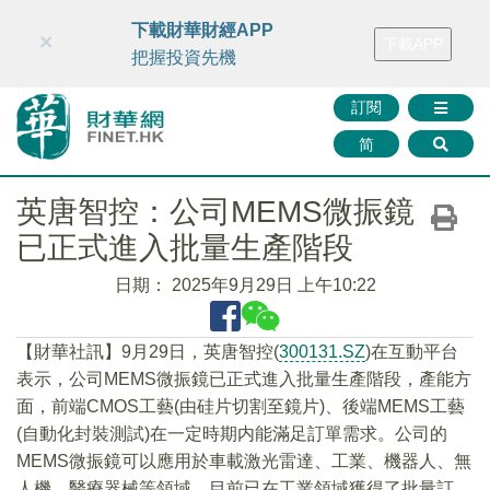
財華智庫網
FINTV
FINMETA
財華證券
媒體矩陣
下載財華財經APP
×
下載APP
智庫沙龍
聯絡我們
把握投資先機
訂閱
简
英唐智控：公司MEMS微振鏡
已正式進入批量生產階段
日期：
2025年9月29日 上午10:22
【財華社訊】9月29日，英唐智控(
300131.SZ
)在互動平台
表示，公司MEMS微振鏡已正式進入批量生產階段，產能方
面，前端CMOS工藝(由硅片切割至鏡片)、後端MEMS工藝
(自動化封裝測試)在一定時期内能滿足訂單需求。公司的
MEMS微振鏡可以應用於車載激光雷達、工業、機器人、無
人機、醫療器械等領域，目前已在工業領域獲得了批量訂