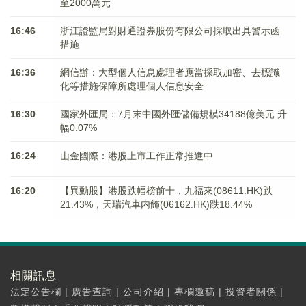
至2000萬元
16:46
浙江證監局對財通證券股份有限公司採取出具警示函
措施
16:36
網信辦：大型個人信息處理者應當採取加密、去標識
化等措施保障所處理個人信息安全
16:30
國家外匯局：7月末中國外匯儲備規模34188億美元 升
幅0.07%
16:24
山金國際：港股上市工作正常推進中
16:20
【異動股】港股跌幅榜前十，九福來(08611.HK)跌
21.43%，天瑞汽車内飾(06162.HK)跌18.44%
相關訊息
法定公告欄
|
廣告查詢
|
公司介紹
|
專欄邀稿
|
投資者關係
|