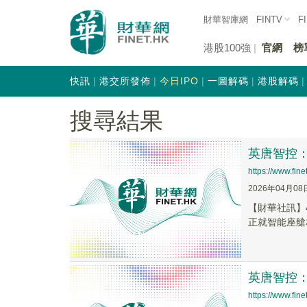
財華智庫網
FINTV
F
港股100強
官網
榜
快訊
港交所發佈
今日IPO
一圖解碼
港股解碼
搜尋結果
英唐智控
https://www.fi
2026年04月08
【財華社訊】
正就智能座艙
英唐智控
https://www.fi