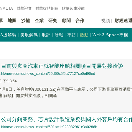
INMETA
財華證券
財華
媒體矩陣
財華
智庫沙龍
單
地圖
沙龍
企業
研究
顧問
合作
視頻
財經速
A股解碼
美股解碼
股評
研報
專訪
活動
Web3 Space專欄
：目前與岚圖汽車正就智能座艙相關項目開展對接洽談
net.hk/newscenter/news_content/69d60c5f5a77127ce0ef90ed
日 下午3:54
4月8日，英唐智控(300131.SZ)在互動平台表示，公司下游業務覆
相關項目開展對接洽談，相關產...
：公司分銷業務、芯片設計製造業務與國内外客戶均有合
net.hk/newscenter/news_content/691acdc923082961c3a0286b