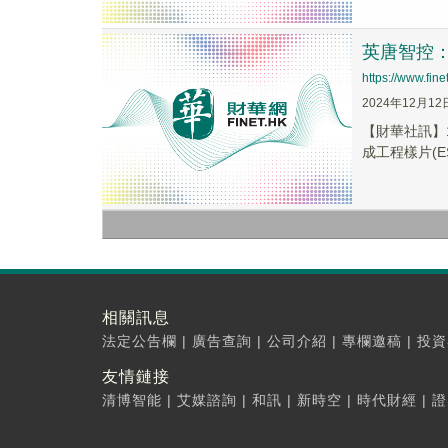
英唐智控：
https://www.fi
2024年12月12
【財華社訊】1
成工程樣片(E
相關訊息
法定公告欄
|
廣告查詢
|
公司介紹
|
專欄邀稿
|
投資
友情鏈接
清博智能
|
艾媒諮詢
|
和訊
|
新時空
|
時代財經
|
證