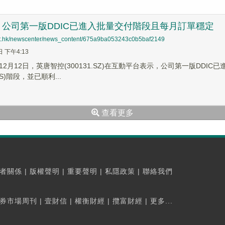
公司第一版DDIC已進入批量交付階段且每月訂單穩定
net.hk/newscenter/news_content/675a9ba053243c0b5baf2149
日 下午4:13
2月12日，英唐智控(300131.SZ)在互動平台表示，公司第一版DDI
S)階段，並已順利...
查看更多
者關係
|
版權聲明
|
重要聲明
|
私隱政策
|
聯絡我們
券市場周刊
|
壹財信
|
權衡財經
|
攬富財經
|
更多...