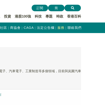
訂閱
简
遞
投資
港股100強
科技
專題
時政
香港百科
社區
商協會
CAGA
法定公告欄
服務
聯絡我們
蓋消費電子、汽車電子、工業制造等多個領域，目前與岚圖汽車
作