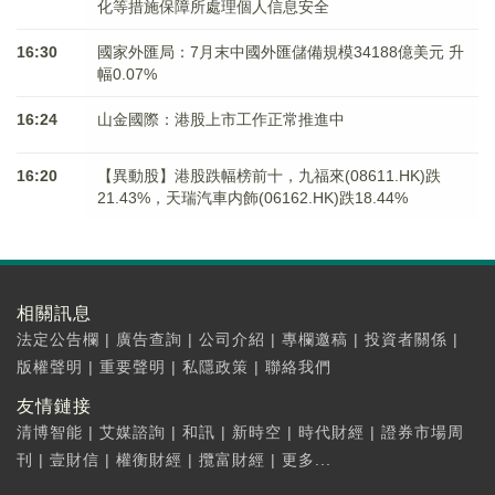
化等措施保障所處理個人信息安全
16:30
國家外匯局：7月末中國外匯儲備規模34188億美元 升
幅0.07%
16:24
山金國際：港股上市工作正常推進中
16:20
【異動股】港股跌幅榜前十，九福來(08611.HK)跌
21.43%，天瑞汽車内飾(06162.HK)跌18.44%
相關訊息
法定公告欄
|
廣告查詢
|
公司介紹
|
專欄邀稿
|
投資者關係
|
版權聲明
|
重要聲明
|
私隱政策
|
聯絡我們
友情鏈接
清博智能
|
艾媒諮詢
|
和訊
|
新時空
|
時代財經
|
證券市場周
刊
|
壹財信
|
權衡財經
|
攬富財經
|
更多...