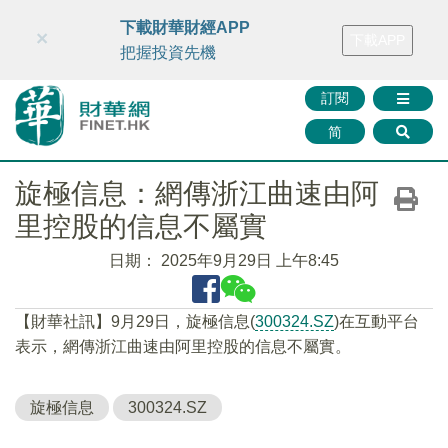
財華智庫網
FINTV
FINMETA
財華證券
媒體矩陣
下載財華財經APP
×
下載APP
智庫沙龍
聯絡我們
把握投資先機
訂閱
简
旋極信息：網傳浙江曲速由阿
里控股的信息不屬實
日期：
2025年9月29日 上午8:45
【財華社訊】9月29日，旋極信息(
300324.SZ
)在互動平台
表示，網傳浙江曲速由阿里控股的信息不屬實。
旋極信息
300324.SZ