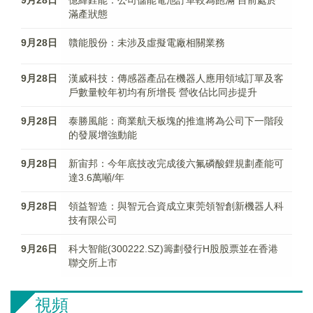
9月28日
億緯鋰能：公司儲能電池訂單較為飽滿 目前處於
滿產狀態
9月28日
贛能股份：未涉及虛擬電廠相關業務
9月28日
漢威科技：傳感器產品在機器人應用領域訂單及客
戶數量較年初均有所增長 營收佔比同步提升
9月28日
泰勝風能：商業航天板塊的推進將為公司下一階段
的發展增強動能
9月28日
新宙邦：今年底技改完成後六氟磷酸鋰規劃產能可
達3.6萬噸/年
9月28日
領益智造：與智元合資成立東莞領智創新機器人科
技有限公司
9月26日
科大智能(300222.SZ)籌劃發行H股股票並在香港
聯交所上市
視頻