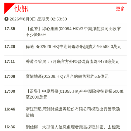
快訊
更多
2026年8月9日 星期天 02:53:30
17:35
【盈警】綠心集團(00094.HK)料中期淨虧損同比收窄
不少於85%
17:26
德適-B(02526.HK)中期歸母淨虧損擴大至5588.3萬元
17:11
香港金管局：7月底官方外匯儲備資產為4478億美元
17:08
寶龍地產(01238.HK)7月合約銷售額約5.5億元
17:00
【盈警】中慶股份(01855.HK)料中期除稅後虧損500萬
至2000萬元
16:46
浙江證監局對財通證券股份有限公司採取出具警示函
措施
16:36
網信辦：大型個人信息處理者應當採取加密、去標識