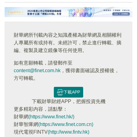
財華網所刊載內容之知識產權為財華網及相關權利
人專屬所有或持有。未經許可，禁止進行轉載、摘
編、複製及建立鏡像等任何使用。
如有意願轉載，請發郵件至
content@finet.com.hk
，獲得書面確認及授權後，
方可轉載。
下載APP
下載財華財經APP，把握投資先機
更多精彩内容，請點擊：
財華網
(https://www.finet.hk/)
財華智庫網
(https://www.finet.com.cn)
現代電視FINTV
(http://www.fintv.hk)