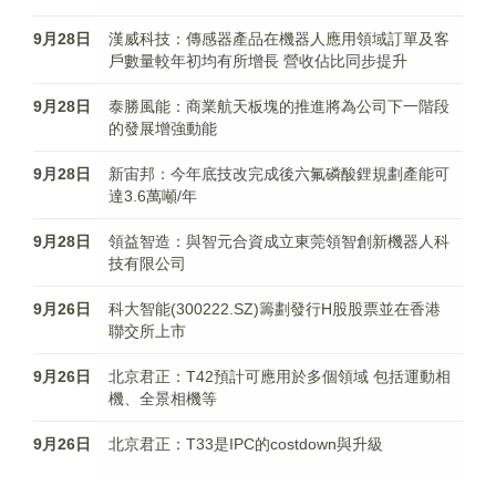
9月28日
漢威科技：傳感器產品在機器人應用領域訂單及客
戶數量較年初均有所增長 營收佔比同步提升
9月28日
泰勝風能：商業航天板塊的推進將為公司下一階段
的發展增強動能
9月28日
新宙邦：今年底技改完成後六氟磷酸鋰規劃產能可
達3.6萬噸/年
9月28日
領益智造：與智元合資成立東莞領智創新機器人科
技有限公司
9月26日
科大智能(300222.SZ)籌劃發行H股股票並在香港
聯交所上市
9月26日
北京君正：T42預計可應用於多個領域 包括運動相
機、全景相機等
9月26日
北京君正：T33是IPC的costdown與升級