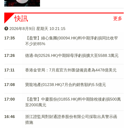
快訊
更多
2026年8月9日 星期天 10:21:15
17:35
【盈警】綠心集團(00094.HK)料中期淨虧損同比收窄
不少於85%
17:26
德適-B(02526.HK)中期歸母淨虧損擴大至5588.3萬元
17:11
香港金管局：7月底官方外匯儲備資產為4478億美元
17:08
寶龍地產(01238.HK)7月合約銷售額約5.5億元
17:00
【盈警】中慶股份(01855.HK)料中期除稅後虧損500萬
至2000萬元
16:46
浙江證監局對財通證券股份有限公司採取出具警示函
措施