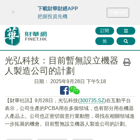
財華智庫網
FINTV
FINMETA
財華證券
媒體矩陣
下載財華財經APP
×
下載APP
智庫沙龍
聯絡我們
把握投資先機
訂閱
简
光弘科技：目前暫無設立機器
人製造公司的計劃
日期：
2025年9月28日 下午5:18
【財華社訊】9月28日，光弘科技(
300735.SZ
)在互動平台
表示，公司生產的PCBA用在多個領域，也有部分用在機器
人產品上。公司也正密切留意行業動態，尋找在相關領域進
一步拓展的機會。目前暫無設立機器人製造公司的計劃。