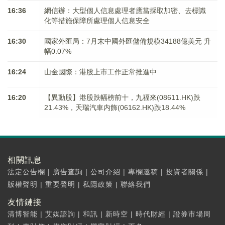
16:36
網信辦：大型個人信息處理者應當採取加密、去標識
化等措施保障所處理個人信息安全
16:30
國家外匯局：7月末中國外匯儲備規模34188億美元 升
幅0.07%
16:24
山金國際：港股上市工作正常推進中
16:20
【異動股】港股跌幅榜前十，九福來(08611.HK)跌
21.43%，天瑞汽車内飾(06162.HK)跌18.44%
相關訊息
法定公告欄
|
廣告查詢
|
公司介紹
|
專欄邀稿
|
投資者關係
|
版權聲明
|
重要聲明
|
私隱政策
|
聯絡我們
友情鏈接
清博智能
|
艾媒諮詢
|
和訊
|
新時空
|
時代財經
|
證券市場周