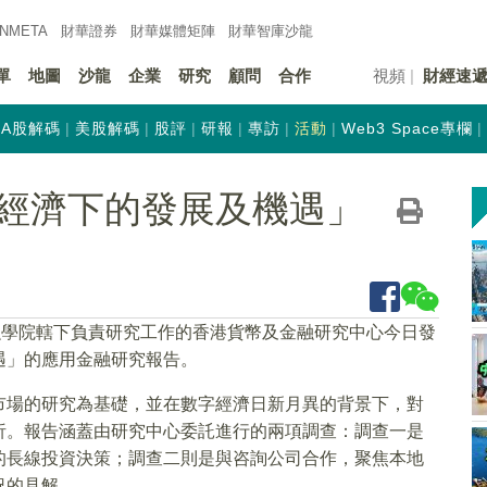
INMETA
財華證券
財華
媒體矩陣
財華
智庫沙龍
單
地圖
沙龍
企業
研究
顧問
合作
視頻
財經速
A股解碼
美股解碼
股評
研報
專訪
活動
Web3 Space專欄
經濟下的發展及機遇」
融學院轄下負責研究工作的香港貨幣及金融研究中心今日發
遇」的應用金融研究報告。
市場的研究為基礎，並在數字經濟日新月異的背景下，對
析。報告涵蓋由研究中心委託進行的兩項調查：調查一是
的長線投資決策；調查二則是與咨詢公司合作，聚焦本地
況的見解。