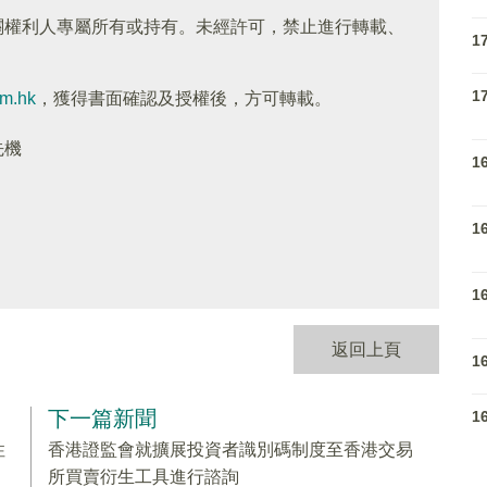
關權利人專屬所有或持有。未經許可，禁止進行轉載、
1
1
om.hk
，獲得書面確認及授權後，方可轉載。
先機
1
1
1
返回上頁
1
下一篇新聞
1
性
香港證監會就擴展投資者識別碼制度至香港交易
所買賣衍生工具進行諮詢