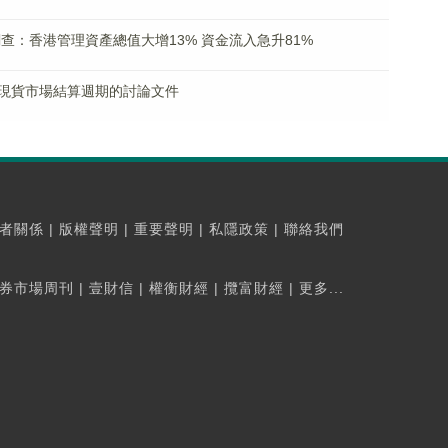
查：香港管理資產總值大增13% 資金流入急升81%
現貨市場結算週期的討論文件
者關係
|
版權聲明
|
重要聲明
|
私隱政策
|
聯絡我們
券市場周刊
|
壹財信
|
權衡財經
|
攬富財經
|
更多...