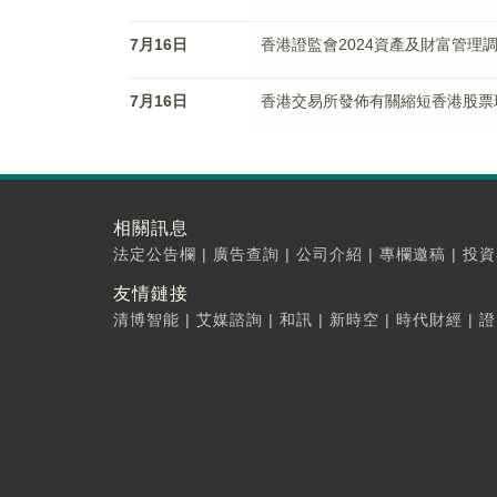
7月16日
香港證監會2024資產及財富管理調
7月16日
香港交易所發佈有關縮短香港股票
相關訊息
法定公告欄
|
廣告查詢
|
公司介紹
|
專欄邀稿
|
投資
友情鏈接
清博智能
|
艾媒諮詢
|
和訊
|
新時空
|
時代財經
|
證