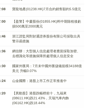
7:08
寶龍地產(01238.HK)7月合約銷售額約5.5億元
7:00
【盈警】中慶股份(01855.HK)料中期除稅後虧
損500萬至2000萬元
6:46
浙江證監局對財通證券股份有限公司採取出具
警示函措施
6:36
網信辦：大型個人信息處理者應當採取加密、
去標識化等措施保障所處理個人信息安全
6:30
國家外匯局：7月末中國外匯儲備規模34188億
美元 升幅0.07%
6:24
山金國際：港股上市工作正常推進中
6:20
【異動股】港股跌幅榜前十，九福來
(08611.HK)跌21.43%，天瑞汽車内飾
(06162.HK)跌18.44%