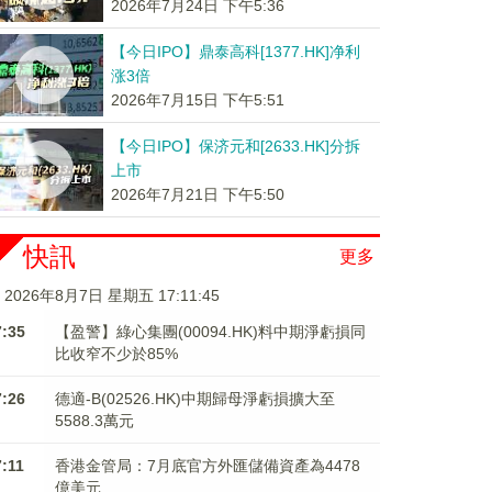
2026年7月24日 下午5:36
【今日IPO】鼎泰高科[1377.HK]净利
涨3倍
2026年7月15日 下午5:51
【今日IPO】保济元和[2633.HK]分拆
上市
2026年7月21日 下午5:50
快訊
更多
2026年8月7日 星期五 17:11:46
7:35
【盈警】綠心集團(00094.HK)料中期淨虧損同
比收窄不少於85%
7:26
德適-B(02526.HK)中期歸母淨虧損擴大至
5588.3萬元
7:11
香港金管局：7月底官方外匯儲備資產為4478
億美元