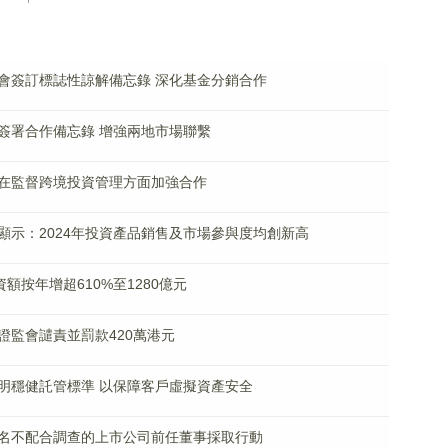
會簽訂標誌性諒解備忘錄 深化基金分銷合作
簽署合作備忘錄 增強兩地市場聯繫
在監督跨境投資管理方面加強合作
顯示：2024年投資產品銷售及市場參與度均創新高
額按年增超610%至1280億元
證監會譴責並罰款420萬港元
明穩健託管標準 以保障客戶虛擬資產安全
名不配合調查的上市公司前任董事採取行動