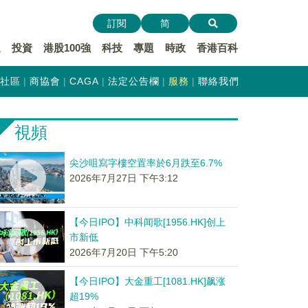
訂閱
简
遞
投資
港股100強
科技
專題
時政
香港百科
社區
商協會
CAGA
法定公告欄
服務
聯絡我們
視頻
尖沙咀寫字樓空置率於6月跌至6.7%
2026年7月27日 下午3:12
【今日IPO】中科闻歌[1956.HK]创上
市新低
2026年7月20日 下午5:20
【今日IPO】大金重工[1081.HK]飙涨
超19%