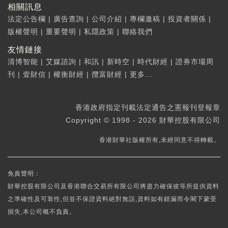
相關訊息
法定公告欄
|
廣告查詢
|
公司介紹
|
專欄邀稿
|
投資者關係
|
版權聲明
|
重要聲明
|
私隱政策
|
聯絡我們
友情鏈接
清博智能
|
艾媒諮詢
|
和訊
|
新時空
|
時代財經
|
證券市場周
刊
|
壹財信
|
權衡財經
|
攬富財經
|
更多...
香港政府指定刊載法定通告之憲報刊登報章
Copyright © 1998 - 2026 財華控股有限公司
香港財華社版權所有,未經同意不得轉載。
免責聲明：
財華控股有限公司及香港聯合交易所有限公司將盡力確保彼等所提供資料
之準確性及可靠性,但並不保證資料絕對無誤,資料如有錯漏而令閣下蒙受
損失,本公司概不負責。