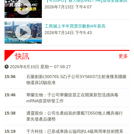
【今日IPO】赛力斯[09927.HK]业绩变脸暴跌
2026年7月13日 下午4:07
工商舖上半年買賣宗數創4年新高
2026年7月14日 下午5:43
快訊
更多
2026年8月10日 星期一 07:58:27
15:56
石藥創新(300765.SZ)子公司SYS6037注射液獲美國藥
物還床試驗批准
15:46
華蘭生物：子公司華蘭疫苗正在開展新型流感病毒
mRNA疫苗研發工作
15:38
通靈股份：公司生產組裝的重載TD550無人機具備行
業先發產品優勢
15:19
千方科技：已形成車路云協同的L4級商用車技術體系