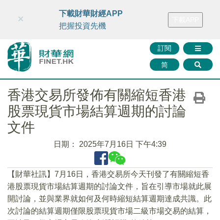
財華智庫網
FINTV
FINMETA
財華證券
媒體矩陣
下載財華財經APP
×
下載APP
智庫沙龍
聯絡我們
把握投資先機
訂閱
简
香港交易所發佈有關縮短香港
股票現貨市場結算週期的討論
文件
日期：
2025年7月16日 下午4:39
【財華社訊】7月16日，香港交易所今天刊發了有關縮短香
港股票現貨市場結算週期的討論文件，旨在引導市場就此展
開討論，並與業界就如何及何時縮短結算週期達成共識。此
次討論的結算週期僅限股票現貨市場二級市場交易的結算，