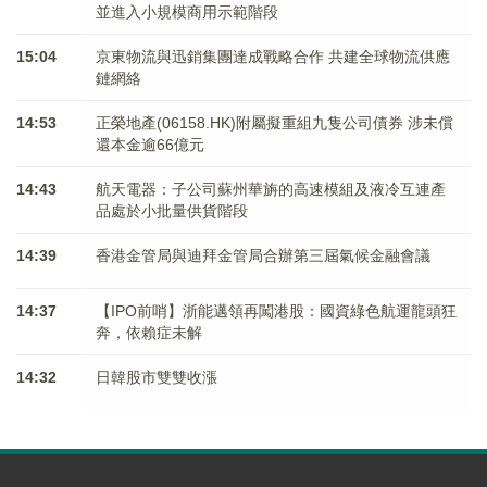
並進入小規模商用示範階段
15:04
京東物流與迅銷集團達成戰略合作 共建全球物流供應
鏈網絡
14:53
正榮地產(06158.HK)附屬擬重組九隻公司債券 涉未償
還本金逾66億元
14:43
航天電器：子公司蘇州華旃的高速模組及液冷互連產
品處於小批量供貨階段
14:39
香港金管局與迪拜金管局合辦第三屆氣候金融會議
14:37
【IPO前哨】浙能邁領再闖港股：國資綠色航運龍頭狂
奔，依賴症未解
14:32
日韓股市雙雙收漲