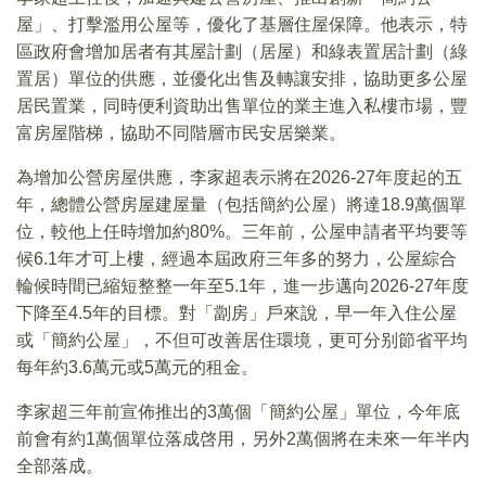
屋」、打擊濫用公屋等，優化了基層住屋保障。他表示，特
區政府會增加居者有其屋計劃（居屋）和綠表置居計劃（綠
置居）單位的供應，並優化出售及轉讓安排，協助更多公屋
居民置業，同時便利資助出售單位的業主進入私樓市場，豐
富房屋階梯，協助不同階層市民安居樂業。
為增加公營房屋供應，李家超表示將在2026-27年度起的五
年，總體公營房屋建屋量（包括簡約公屋）將達18.9萬個單
位，較他上任時增加約80%。三年前，公屋申請者平均要等
候6.1年才可上樓，經過本屆政府三年多的努力，公屋綜合
輪候時間已縮短整整一年至5.1年，進一步邁向2026-27年度
下降至4.5年的目標。對「劏房」戶來說，早一年入住公屋
或「簡約公屋」，不但可改善居住環境，更可分别節省平均
每年約3.6萬元或5萬元的租金。
李家超三年前宣佈推出的3萬個「簡約公屋」單位，今年底
前會有約1萬個單位落成啓用，另外2萬個將在未來一年半内
全部落成。