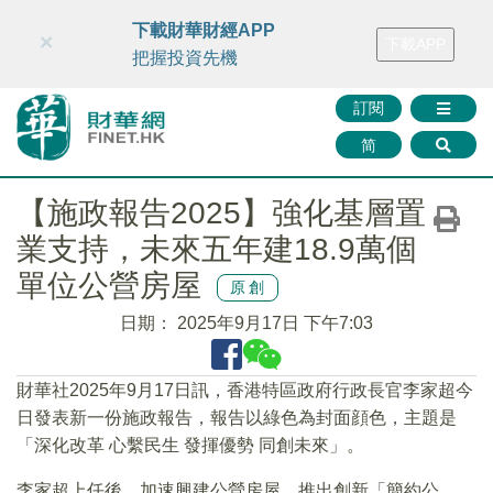
財華智庫網
FINTV
FINMETA
財華證券
媒體矩陣
下載財華財經APP
×
下載APP
智庫沙龍
聯絡我們
把握投資先機
訂閱
简
【施政報告2025】強化基層置
業支持，未來五年建18.9萬個
單位公營房屋
原創
日期：
2025年9月17日 下午7:03
財華社2025年9月17日訊，香港特區政府行政長官李家超今
日發表新一份施政報告，報告以綠色為封面顔色，主題是
「深化改革 心繫民生 發揮優勢 同創未來」。
李家超上任後，加速興建公營房屋、推出創新「簡約公