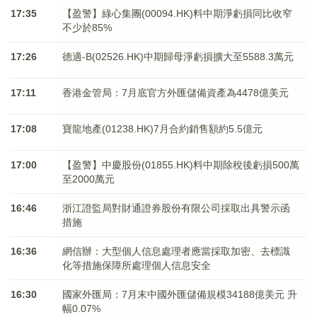
17:35
【盈警】綠心集團(00094.HK)料中期淨虧損同比收窄
不少於85%
17:26
德適-B(02526.HK)中期歸母淨虧損擴大至5588.3萬元
17:11
香港金管局：7月底官方外匯儲備資產為4478億美元
17:08
寶龍地產(01238.HK)7月合約銷售額約5.5億元
17:00
【盈警】中慶股份(01855.HK)料中期除稅後虧損500萬
至2000萬元
16:46
浙江證監局對財通證券股份有限公司採取出具警示函
措施
16:36
網信辦：大型個人信息處理者應當採取加密、去標識
化等措施保障所處理個人信息安全
16:30
國家外匯局：7月末中國外匯儲備規模34188億美元 升
幅0.07%