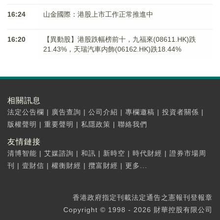
16:24
山金國際：港股上市工作正常推進中
16:20
【異動股】港股跌幅榜前十，九福來(08611.HK)跌
21.43%，天瑞汽車内飾(06162.HK)跌18.44%
相關訊息
法定公告欄
|
廣告查詢
|
公司介紹
|
專欄邀稿
|
投資者關係
|
版權聲明
|
重要聲明
|
私隱政策
|
聯絡我們
友情鏈接
清博智能
|
艾媒諮詢
|
和訊
|
新時空
|
時代財經
|
證券市場周
刊
|
壹財信
|
權衡財經
|
攬富財經
|
更多...
香港政府指定刊載法定通告之憲報刊登報章
Copyright © 1998 - 2026 財華控股有限公司