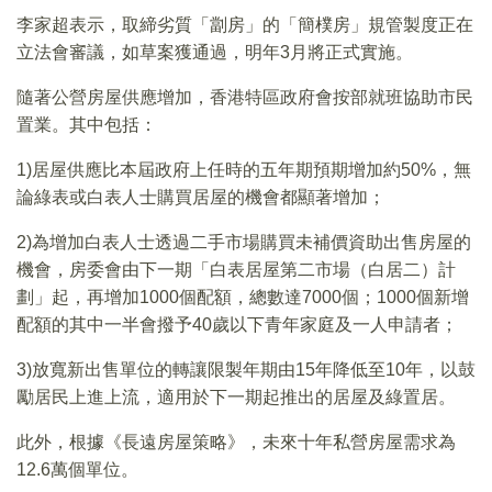
李家超表示，取締劣質「劏房」的「簡樸房」規管製度正在
立法會審議，如草案獲通過，明年3月將正式實施。
隨著公營房屋供應增加，香港特區政府會按部就班協助市民
置業。其中包括：
1)居屋供應比本屆政府上任時的五年期預期增加約50%，無
論綠表或白表人士購買居屋的機會都顯著增加；
2)為增加白表人士透過二手市場購買未補價資助出售房屋的
機會，房委會由下一期「白表居屋第二市場（白居二）計
劃」起，再增加1000個配額，總數達7000個；1000個新增
配額的其中一半會撥予40歲以下青年家庭及一人申請者；
3)放寬新出售單位的轉讓限製年期由15年降低至10年，以鼓
勵居民上進上流，適用於下一期起推出的居屋及綠置居。
此外，根據《長遠房屋策略》，未來十年私營房屋需求為
12.6萬個單位。