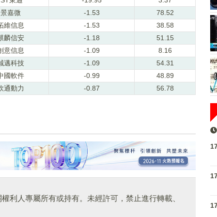
景嘉微
-1.53
78.52
拓維信息
-1.53
38.58
麒麟信安
-1.18
51.15
創意信息
-1.09
8.16
誠邁科技
-1.09
54.31
中國軟件
-0.99
48.89
軟通動力
-0.87
56.78
1
1
關權利人專屬所有或持有。未經許可，禁止進行轉載、
1