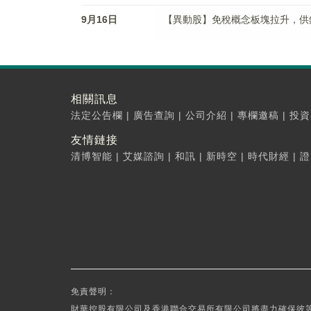
9月16日
【異動股】免稅概念板塊拉升，供銷大集(
相關訊息
法定公告欄
|
廣告查詢
|
公司介紹
|
專欄邀稿
|
投資
友情鏈接
清博智能
|
艾媒諮詢
|
和訊
|
新時空
|
時代財經
|
證
免責聲明：
財華控股有限公司及香港聯合交易所有限公司將盡力確保彼等