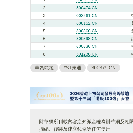
2
300474.CN
3
002261.CN
4
688152.CN
5
300366.CN
6
300598.CN
7
600536.CN
8
301236.CN
華為歐拉
*ST東通
300379.CN
財華網所刊載內容之知識產權為財華網及相
摘編、複製及建立鏡像等任何使用。