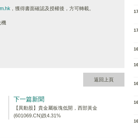
om.hk
，獲得書面確認及授權後，方可轉載。
1
先機
1
1
1
返回上頁
1
下一篇新聞
1
【異動股】貴金屬板塊低開，西部黃金
(601069.CN)跌4.31%
1