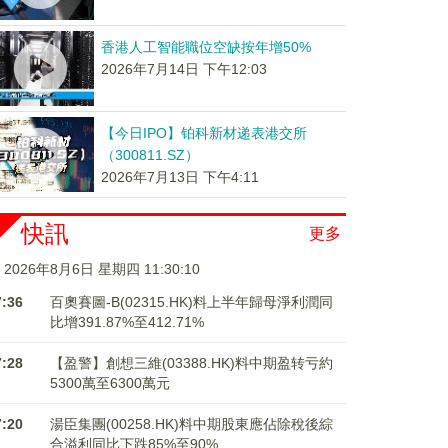
香港人工智能職位空缺按年增50%
2026年7月14日 下午12:03
【今日IPO】铂科新材递表港交所
（300811.SZ）
2026年7月13日 下午4:11
快訊
更多
2026年8月6日 星期四 11:30:11
7:36
百奧賽圖-B(02315.HK)料上半年歸母淨利潤同
比增391.87%至412.71%
7:28
【盈警】創想三維(03388.HK)料中期盈转亏約
5300萬至6300萬元
7:20
湯臣集團(00258.HK)料中期股東應佔除稅後綜
合溢利同比下跌85%至90%