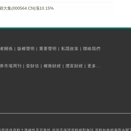
000564.CN)漲10.15%
者關係
|
版權聲明
|
重要聲明
|
私隱政策
|
聯絡我們
券市場周刊
|
壹財信
|
權衡財經
|
攬富財經
|
更多...
所提供資料之準確性及可靠性,但並不保證資料絕對無誤,資料如有錯漏而令閣