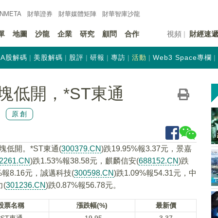
INMETA
財華證券
財華
媒體矩陣
財華
智庫沙龍
單
地圖
沙龍
企業
研究
顧問
合作
視頻
財經速
A股解碼
美股解碼
股評
研報
專訪
活動
Web3 Space專欄
塊低開，*ST東通
原創
塊低開。*ST東通(
300379.CN
)跌19.95%報3.37元，景嘉
2261.CN
)跌1.53%報38.58元，麒麟信安(
688152.CN
)跌
9%報8.16元，誠邁科技(
300598.CN
)跌1.09%報54.31元，中
力(
301236.CN
)跌0.87%報56.78元。
股票名稱
漲跌幅(%)
最新價
*ST東通
-19.95
3.37