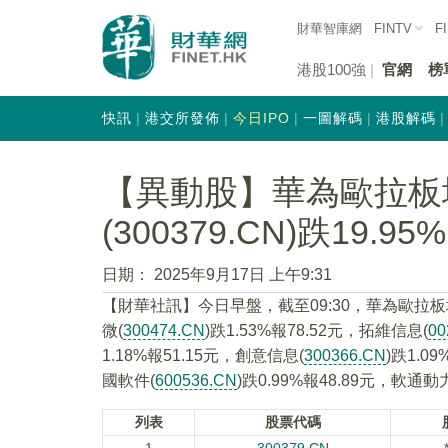
財華智庫網
FINTV
F
港股100強
官網
榜
快訊
港交所發佈
今日IPO
一圖解碼
港股解碼
【異動股】華為歐拉板
(300379.CN)跌19.95%
日期：
2025年9月17日 上午9:31
【財華社訊】今日早盤，截至09:30，華為歐拉板
微(
300474.CN
)跌1.53%報78.52元，拓維信息(
00
1.18%報51.15元，創意信息(
300366.CN
)跌1.0
國軟件(
600536.CN
)跌0.99%報48.89元，軟通動
列表
股票代碼
1
300379.CN