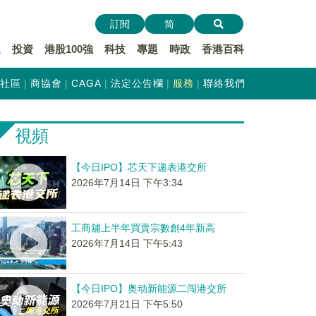
訂閱
简
遞
投資
港股100強
科技
專題
時政
香港百科
社區
商協會
CAGA
法定公告欄
服務
聯絡我們
視頻
【今日IPO】芯天下递表港交所
2026年7月14日 下午3:34
工商舖上半年買賣宗數創4年新高
2026年7月14日 下午5:43
【今日IPO】奥动新能源二闯港交所
2026年7月21日 下午5:50