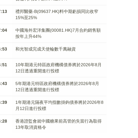
7:13
禮邦醫藥-B(09637.HK)料中期虧損同比收窄
15%至25%
7:04
中國海外宏洋集團(00081.HK)7月合約銷售額
按年上升44%
6:53
和光智成完成天使輪數千萬融資
6:51
10年期港元特區政府機構債券將於2026年8月
12日透過重開進行投標
6:43
5年期港元特區政府機構債券將於2026年8月
12日透過重開進行投標
6:39
1年期港元隔夜平均指數掛鉤債券將於2026年8
月12日進行投標
6:28
香港證監會就中國糖果前高管的失當行為取得
13年取消資格令