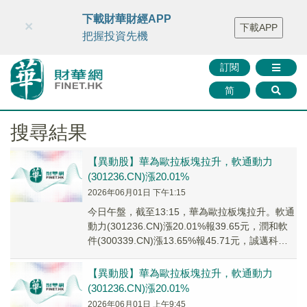
財華智庫網
FINTV
FINMETA
財華證券
媒體矩陣
下載財華財經APP
×
下載APP
智庫沙龍
聯絡我們
把握投資先機
訂閱
简
搜尋結果
【異動股】華為歐拉板塊拉升，軟通動力
(301236.CN)漲20.01%
2026年06月01日 下午1:15
今日午盤，截至13:15，華為歐拉板塊拉升。軟通
動力(301236.CN)漲20.01%報39.65元，潤和軟
件(300339.CN)漲13.65%報45.71元，誠邁科技
(30...
【異動股】華為歐拉板塊拉升，軟通動力
(301236.CN)漲20.01%
2026年06月01日 上午9:45