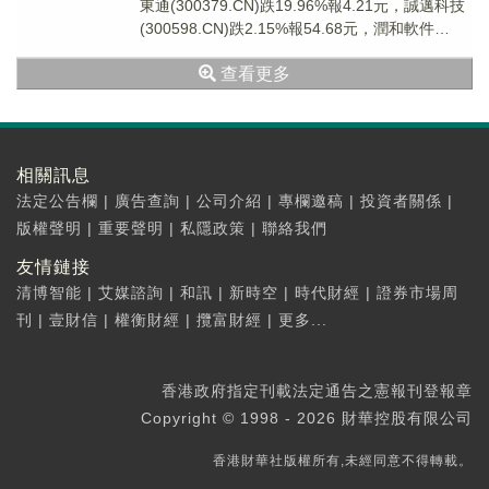
東通(300379.CN)跌19.96%報4.21元，誠邁科技
(300598.CN)跌2.15%報54.68元，潤和軟件
(300...
查看更多
相關訊息
法定公告欄
|
廣告查詢
|
公司介紹
|
專欄邀稿
|
投資者關係
|
版權聲明
|
重要聲明
|
私隱政策
|
聯絡我們
友情鏈接
清博智能
|
艾媒諮詢
|
和訊
|
新時空
|
時代財經
|
證券市場周
刊
|
壹財信
|
權衡財經
|
攬富財經
|
更多...
香港政府指定刊載法定通告之憲報刊登報章
Copyright © 1998 - 2026 財華控股有限公司
香港財華社版權所有,未經同意不得轉載。