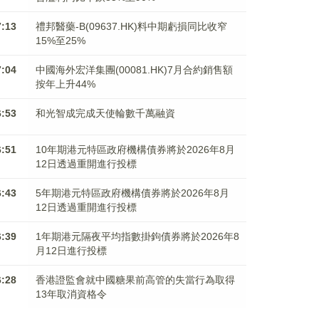
7:13
禮邦醫藥-B(09637.HK)料中期虧損同比收窄
15%至25%
7:04
中國海外宏洋集團(00081.HK)7月合約銷售額
按年上升44%
6:53
和光智成完成天使輪數千萬融資
6:51
10年期港元特區政府機構債券將於2026年8月
12日透過重開進行投標
6:43
5年期港元特區政府機構債券將於2026年8月
12日透過重開進行投標
6:39
1年期港元隔夜平均指數掛鉤債券將於2026年8
月12日進行投標
6:28
香港證監會就中國糖果前高管的失當行為取得
13年取消資格令