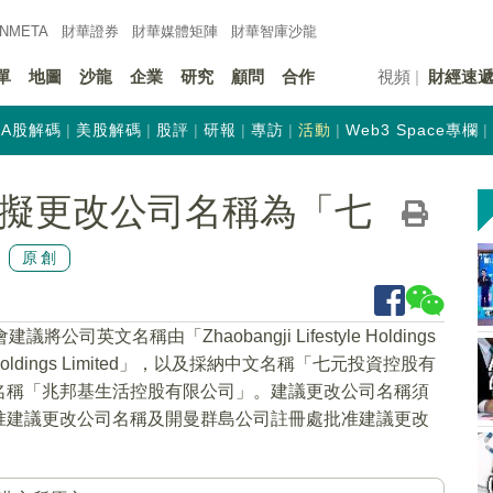
INMETA
財華證券
財華
媒體矩陣
財華
智庫沙龍
單
地圖
沙龍
企業
研究
顧問
合作
視頻
財經速
A股解碼
美股解碼
股評
研報
專訪
活動
Web3 Space專欄
HK)擬更改公司名稱為「七
原創
議將公司英文名稱由「Zhaobangji Lifestyle Holdings
ment Holdings Limited」，以及採納中文名稱「七元投資控股有
名稱「兆邦基生活控股有限公司」。建議更改公司名稱須
准建議更改公司名稱及開曼群島公司註冊處批准建議更改