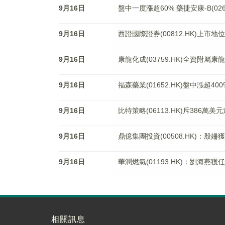
9月16日
盤中一度漲超60% 藥捷安康-B(0
9月16日
西證國際證券(00812.HK)上市地
9月16日
康龍化成(03759.HK)全資附屬
9月16日
福森藥業(01652.HK)盤中漲超4
9月16日
比特策略(06113.HK)斥386萬
9月16日
鼎億集團投資(00508.HK)：殷
9月16日
華潤燃氣(01193.HK)：劉海燕獲
相關訊息