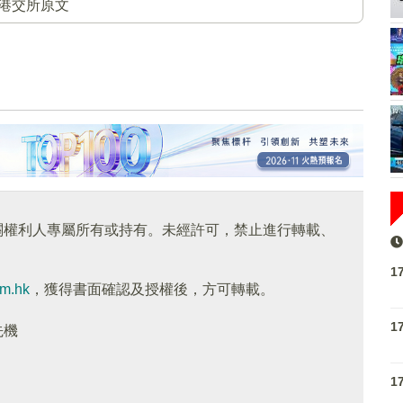
港交所原文
關權利人專屬所有或持有。未經許可，禁止進行轉載、
1
om.hk
，獲得書面確認及授權後，方可轉載。
1
先機
1