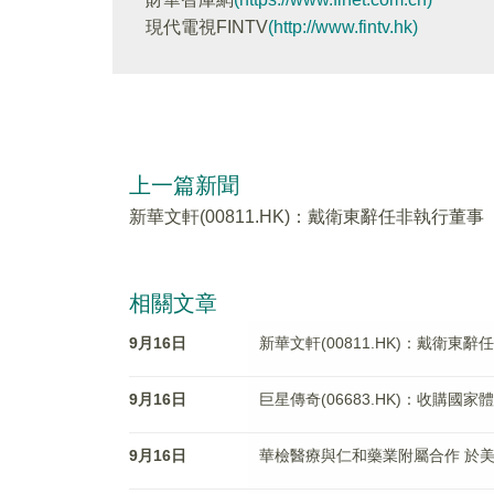
現代電視FINTV
(http://www.fintv.hk)
上一篇新聞
新華文軒(00811.HK)：戴衛東辭任非執行董事
相關文章
9月16日
新華文軒(00811.HK)：戴衛東
9月16日
巨星傳奇(06683.HK)：收購國家
9月16日
華檢醫療與仁和藥業附屬合作 於