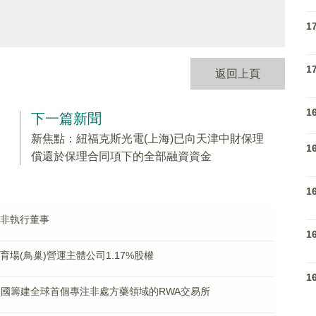
1
1
返回上頁
1
下一篇新聞
新焦點：紐福克斯光電(上海)已向天津中財保理
1
償還於保理合同項下的全部融資資金
1
辭任非執行董事
1
體育場(鳥巢)營運主體公司1.17%股權
1
美國籌建全球首個專注非處方藥領域的RWA交易所