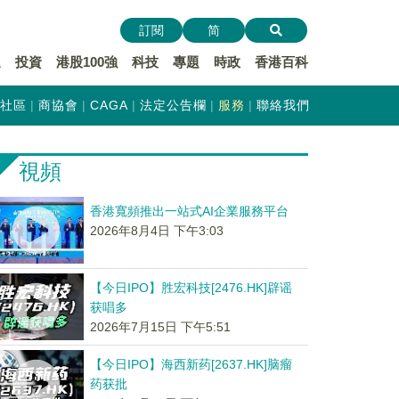
訂閱
简
遞
投資
港股100強
科技
專題
時政
香港百科
社區
商協會
CAGA
法定公告欄
服務
聯絡我們
視頻
香港寬頻推出一站式AI企業服務平台
2026年8月4日 下午3:03
【今日IPO】胜宏科技[2476.HK]辟谣
获唱多
2026年7月15日 下午5:51
【今日IPO】海西新药[2637.HK]脑瘤
药获批