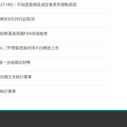
2617.HK)：不知悉股價及成交量異常變動原因
位將於9月29日起取消
康龍紹興通過美國FDA現場檢查
00% 二甲雙胍恩格列淨片(I)獲批上市
美元進一步收購比特幣
姍獲任獨立非執行董事
任執行董事