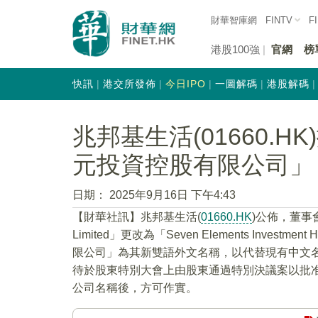
財華智庫網
FINTV
F
港股100強
官網
榜
快訊
港交所發佈
今日IPO
一圖解碼
港股解碼
兆邦基生活(01660.
元投資控股有限公司」
日期：
2025年9月16日 下午4:43
【財華社訊】兆邦基生活(
01660.HK
)公佈，董事會建
Limited」更改為「Seven Elements Invest
限公司」為其新雙語外文名稱，以代替現有中文
待於股東特別大會上由股東通過特別決議案以批
公司名稱後，方可作實。