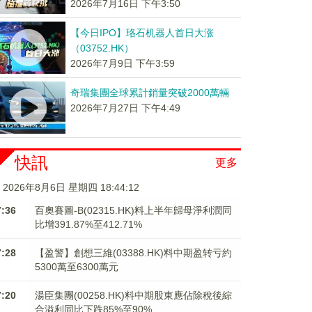
2026年7月16日 下午3:50
【今日IPO】珞石机器人首日大涨
（03752.HK）
2026年7月9日 下午3:59
奇瑞集團全球累計銷量突破2000萬輛
2026年7月27日 下午4:49
快訊
更多
2026年8月6日 星期四 18:44:12
7:36
百奧賽圖-B(02315.HK)料上半年歸母淨利潤同
比增391.87%至412.71%
7:28
【盈警】創想三維(03388.HK)料中期盈转亏約
5300萬至6300萬元
7:20
湯臣集團(00258.HK)料中期股東應佔除稅後綜
合溢利同比下跌85%至90%