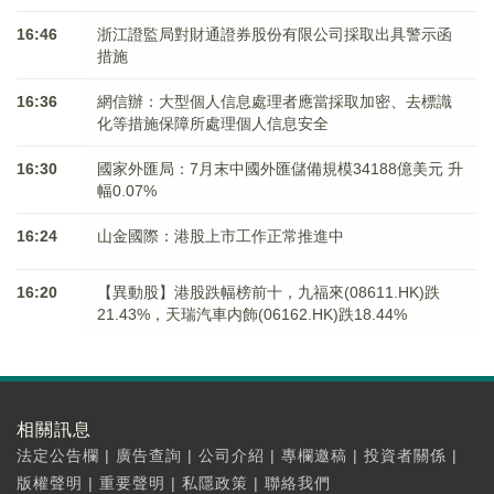
16:46
浙江證監局對財通證券股份有限公司採取出具警示函
措施
16:36
網信辦：大型個人信息處理者應當採取加密、去標識
化等措施保障所處理個人信息安全
16:30
國家外匯局：7月末中國外匯儲備規模34188億美元 升
幅0.07%
16:24
山金國際：港股上市工作正常推進中
16:20
【異動股】港股跌幅榜前十，九福來(08611.HK)跌
21.43%，天瑞汽車内飾(06162.HK)跌18.44%
相關訊息
法定公告欄
|
廣告查詢
|
公司介紹
|
專欄邀稿
|
投資者關係
|
版權聲明
|
重要聲明
|
私隱政策
|
聯絡我們