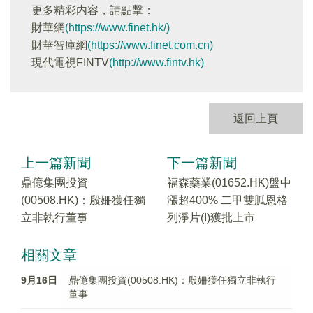
更多精彩内容，請點擊：
財華網
(https://www.finet.hk/)
財華智庫網
(https://www.finet.com.cn)
現代電視FINTV
(http://www.fintv.hk)
返回上頁
上一篇新聞
下一篇新聞
鼎億集團投資
福森藥業(01652.HK)盤中
(00508.HK)：殷姍獲任獨
漲超400% 二甲雙胍恩格
立非執行董事
列淨片(I)獲批上市
相關文章
9月16日
鼎億集團投資(00508.HK)：殷姍獲任獨立非執行
董事