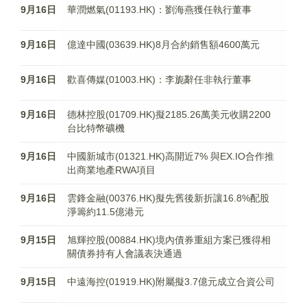
9月16日
華潤燃氣(01193.HK)：劉海燕獲任執行董事
9月16日
億達中國(03639.HK)8月合約銷售額4600萬元
9月16日
歡喜傳媒(01003.HK)：李旎辭任非執行董事
9月16日
德林控股(01709.HK)擬2185.26萬美元收購2200
台比特幣礦機
9月16日
中國新城市(01321.HK)高開近7% 與EX.IO合作推
出商業地產RWA項目
9月16日
雲鋒金融(00376.HK)擬先舊後新折讓16.8%配股
淨籌約11.5億港元
9月15日
旭輝控股(00884.HK)境內債券重組方案已獲得相
關債券持有人會議表決通過
9月15日
中遠海控(01919.HK)附屬擬3.7億元成立合資公司