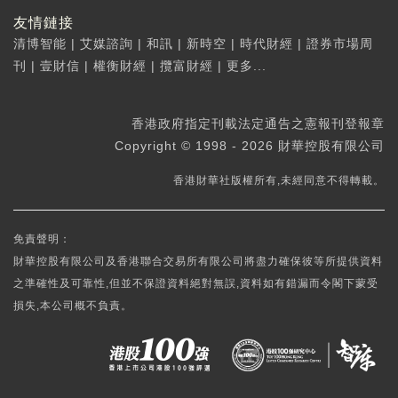
友情鏈接
清博智能
|
艾媒諮詢
|
和訊
|
新時空
|
時代財經
|
證券市場周
刊
|
壹財信
|
權衡財經
|
攬富財經
|
更多...
香港政府指定刊載法定通告之憲報刊登報章
Copyright © 1998 - 2026 財華控股有限公司
香港財華社版權所有,未經同意不得轉載。
免責聲明：
財華控股有限公司及香港聯合交易所有限公司將盡力確保彼等所提供資料
之準確性及可靠性,但並不保證資料絕對無誤,資料如有錯漏而令閣下蒙受
損失,本公司概不負責。