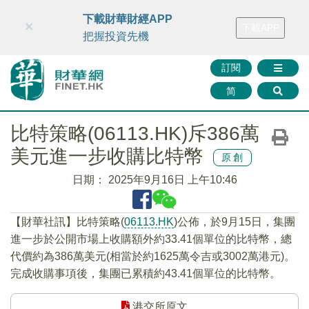
財華智庫網
FINTV
FINMETA
財華證券
媒體矩陣
下載財華財經APP
×
下載APP
智庫沙龍
聯絡我們
把握投資先機
訂閱
简
比特策略(06113.HK)斥386萬
美元進一步收購比特幣
原創
日期：
2025年9月16日 上午10:46
【財華社訊】比特策略(
06113.HK
)公佈，於9月15日，集團
進一步於公開市場上收購額外約33.41個單位的比特幣，總
代價約為386萬美元(相當於約1625萬令吉或3002萬港元)。
完成收購事項後，集團已累積約43.41個單位的比特幣。
港交所原文