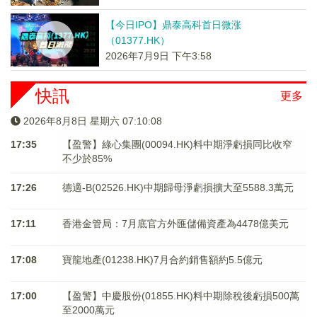
【今日IPO】鼎泰高科首日微涨
（01377.HK）
2026年7月9日 下午3:58
快訊
更多
2026年8月8日 星期六 07:10:08
17:35
【盈警】綠心集團(00094.HK)料中期淨虧損同比收窄
不少於85%
17:26
德適-B(02526.HK)中期歸母淨虧損擴大至5588.3萬元
17:11
香港金管局：7月底官方外匯儲備資產為4478億美元
17:08
寶龍地產(01238.HK)7月合約銷售額約5.5億元
17:00
【盈警】中慶股份(01855.HK)料中期除稅後虧損500萬
至2000萬元