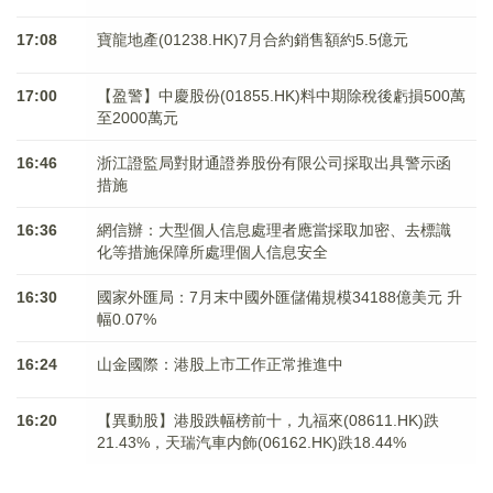
17:08
寶龍地產(01238.HK)7月合約銷售額約5.5億元
17:00
【盈警】中慶股份(01855.HK)料中期除稅後虧損500萬
至2000萬元
16:46
浙江證監局對財通證券股份有限公司採取出具警示函
措施
16:36
網信辦：大型個人信息處理者應當採取加密、去標識
化等措施保障所處理個人信息安全
16:30
國家外匯局：7月末中國外匯儲備規模34188億美元 升
幅0.07%
16:24
山金國際：港股上市工作正常推進中
16:20
【異動股】港股跌幅榜前十，九福來(08611.HK)跌
21.43%，天瑞汽車内飾(06162.HK)跌18.44%