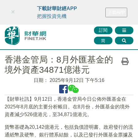
財華智庫網
FINTV
FINMETA
財華證券
媒體矩陣
下載財華財經APP
×
下載APP
智庫沙龍
聯絡我們
把握投資先機
訂閱
简
香港金管局：8月外匯基金的
境外資產34871億港元
日期：
2025年9月12日 下午5:16
【財華社訊】9月12日，香港金管局今日公佈外匯基金在
2025年8月底的主要分析帳目。在8月份，外匯基金的境外
資產減少526億港元，至34,871億港元。
貨幣基礎為20,142億港元，包括負債證明書、政府發行的流
通紙幣及硬幣、銀行體系結餘，以及已發行外匯基金票據及