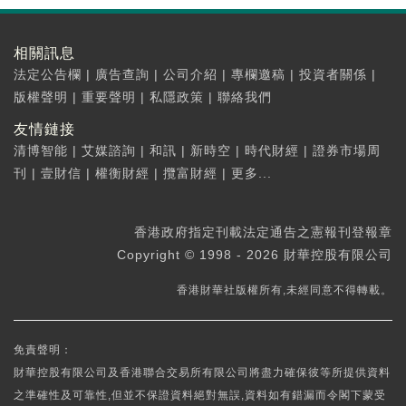
相關訊息
法定公告欄
|
廣告查詢
|
公司介紹
|
專欄邀稿
|
投資者關係
|
版權聲明
|
重要聲明
|
私隱政策
|
聯絡我們
友情鏈接
清博智能
|
艾媒諮詢
|
和訊
|
新時空
|
時代財經
|
證券市場周
刊
|
壹財信
|
權衡財經
|
攬富財經
|
更多...
香港政府指定刊載法定通告之憲報刊登報章
Copyright © 1998 - 2026 財華控股有限公司
香港財華社版權所有,未經同意不得轉載。
免責聲明：
財華控股有限公司及香港聯合交易所有限公司將盡力確保彼等所提供資料
之準確性及可靠性,但並不保證資料絕對無誤,資料如有錯漏而令閣下蒙受