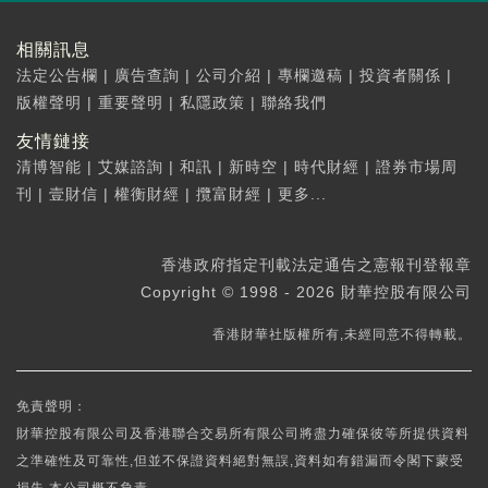
相關訊息
法定公告欄
|
廣告查詢
|
公司介紹
|
專欄邀稿
|
投資者關係
|
版權聲明
|
重要聲明
|
私隱政策
|
聯絡我們
友情鏈接
清博智能
|
艾媒諮詢
|
和訊
|
新時空
|
時代財經
|
證券市場周
刊
|
壹財信
|
權衡財經
|
攬富財經
|
更多...
香港政府指定刊載法定通告之憲報刊登報章
Copyright © 1998 - 2026 財華控股有限公司
香港財華社版權所有,未經同意不得轉載。
免責聲明：
財華控股有限公司及香港聯合交易所有限公司將盡力確保彼等所提供資料
之準確性及可靠性,但並不保證資料絕對無誤,資料如有錯漏而令閣下蒙受