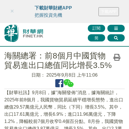
財華智庫網
FINTV
FINMETA
財華證券
媒體矩陣
下載財華財經APP
×
下載APP
智庫沙龍
聯絡我們
把握投資先機
訂閱
简
海關總署：前8個月中國貨物
貿易進出口總值同比增長3.5%
日期：
2025年9月8日 上午11:06
【財華社訊】9月8日，據"海關發佈"消息，據海關統計，
2025年前8個月，我國貨物貿易延續平穩增長態勢，進出口
總值29.57萬億元人民幣，同比（下同）增長3.5%。其中，
出口17.61萬億元，增長6.9%；進口11.96萬億元，下降
1.2%，降幅較前7個月收窄0.4個百分點。8月份，我國貨物
貿易進出口總值3.87萬億元，增長3.5%。其中，出口2.3萬