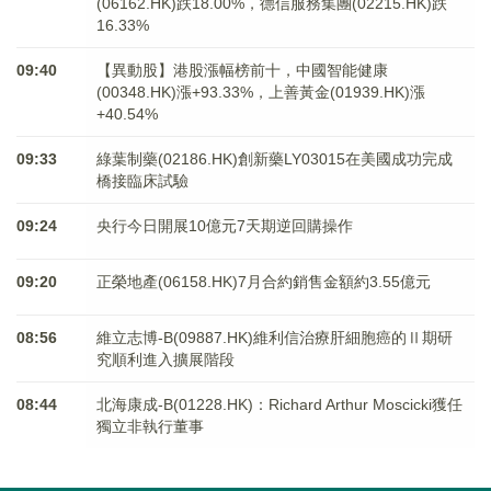
(06162.HK)跌18.00%，德信服務集團(02215.HK)跌
16.33%
09:40
【異動股】港股漲幅榜前十，中國智能健康
(00348.HK)漲+93.33%，上善黃金(01939.HK)漲
+40.54%
09:33
綠葉制藥(02186.HK)創新藥LY03015在美國成功完成
橋接臨床試驗
09:24
央行今日開展10億元7天期逆回購操作
09:20
正榮地產(06158.HK)7月合約銷售金額約3.55億元
08:56
維立志博-B(09887.HK)維利信治療肝細胞癌的Ⅱ期研
究順利進入擴展階段
08:44
北海康成-B(01228.HK)：Richard Arthur Moscicki獲任
獨立非執行董事