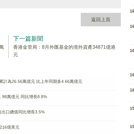
1
返回上頁
1
下一篇新聞
萬
香港金管局：8月外匯基金的境外資產34871億港
1
元
1
為26.56萬億元 比上年同期多4.66萬億元
1
.98萬億元 同比增長8.8%
1
出口總值同比增長3.5%
1
216億美元