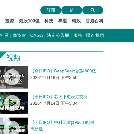
訂閱
简
遞
投資
港股100強
科技
專題
時政
香港百科
社區
商協會
CAGA
法定公告欄
服務
聯絡我們
視頻
【今日IPO】DeepSeek估值4800亿
2026年7月16日 下午3:50
【今日IPO】芯天下递表港交所
2026年7月14日 下午3:34
【今日IPO】中科闻歌[1956.HK]创上
市新低