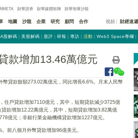
INMETA
財華證券
財華
媒體矩陣
財華
智庫沙龍
單
地圖
沙龍
企業
研究
顧問
合作
視頻
財經速
A股解碼
美股解碼
股評
研報
專訪
活動
Web3 Space專欄
款增加13.46萬億元
幣貸款餘額273.02萬億元，同比增長6.6%。月末人民幣
，住戶貸款增加7110億元，其中，短期貸款減少3725億
貸款增加12.22萬億元，其中，短期貸款增加3.82萬億
778億元；非銀行業金融機構貸款增加1227億元。
1%。前八個月外幣貸款增加96億美元。