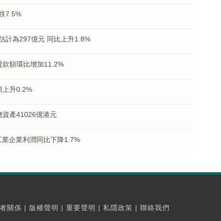
7.5%
為297億元 同比上升1.8%
款額環比增加11.2%
上升0.2%
資產41026億港元
業企業利潤同比下降1.7%
者關係
|
版權聲明
|
重要聲明
|
私隱政策
|
聯絡我們