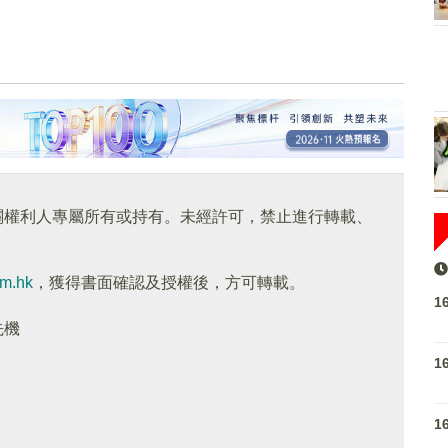
關權利人專屬所有或持有。未經許可，禁止進行轉載、
om.hk
，獲得書面確認及授權後，方可轉載。
1
先機
1
1