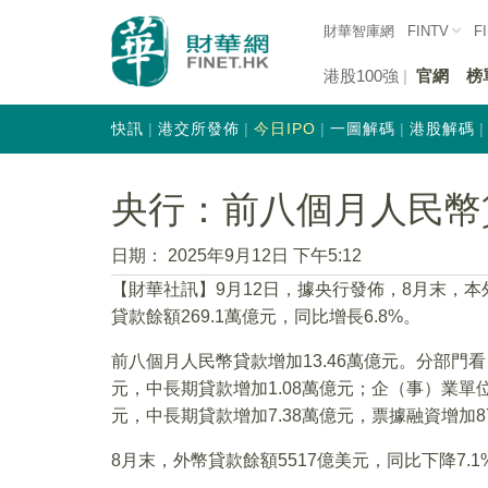
財華智庫網
FINTV
F
港股100強
官網
榜
快訊
港交所發佈
今日IPO
一圖解碼
港股解碼
央行：前八個月人民幣貸
日期：
2025年9月12日 下午5:12
【財華社訊】9月12日，據央行發佈，8月末，本外
貸款餘額269.1萬億元，同比增長6.8%。
前八個月人民幣貸款增加13.46萬億元。分部門看
元，中長期貸款增加1.08萬億元；企（事）業單位
元，中長期貸款增加7.38萬億元，票據融資增加8
8月末，外幣貸款餘額5517億美元，同比下降7.