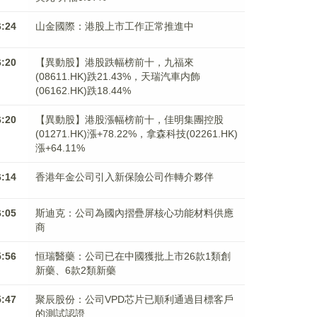
6:24
山金國際：港股上市工作正常推進中
6:20
【異動股】港股跌幅榜前十，九福來
(08611.HK)跌21.43%，天瑞汽車内飾
(06162.HK)跌18.44%
6:20
【異動股】港股漲幅榜前十，佳明集團控股
(01271.HK)漲+78.22%，拿森科技(02261.HK)
漲+64.11%
6:14
香港年金公司引入新保險公司作轉介夥伴
6:05
斯迪克：公司為國內摺疊屏核心功能材料供應
商
5:56
恒瑞醫藥：公司已在中國獲批上市26款1類創
新藥、6款2類新藥
5:47
聚辰股份：公司VPD芯片已順利通過目標客戶
的測試認證