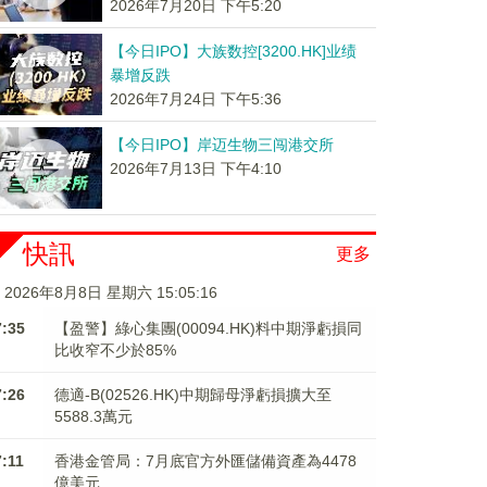
2026年7月20日 下午5:20
【今日IPO】大族数控[3200.HK]业绩
暴增反跌
2026年7月24日 下午5:36
【今日IPO】岸迈生物三闯港交所
2026年7月13日 下午4:10
快訊
更多
2026年8月8日 星期六 15:05:17
7:35
【盈警】綠心集團(00094.HK)料中期淨虧損同
比收窄不少於85%
7:26
德適-B(02526.HK)中期歸母淨虧損擴大至
5588.3萬元
7:11
香港金管局：7月底官方外匯儲備資產為4478
億美元