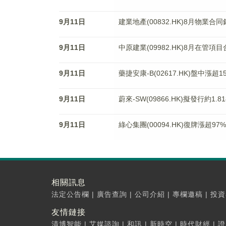
9月11日
建業地產(00832.HK)8月物業合同
9月11日
中原建業(09982.HK)8月在管項
9月11日
藥捷安康-B(02617.HK)盤中
9月11日
蔚來-SW(09866.HK)擬發行約1.
9月11日
綠心集團(00094.HK)復牌漲超9
相關訊息
法定公告欄
|
廣告查詢
|
公司介紹
|
專欄邀稿
|
投資
友情鏈接
清博智能
|
艾媒諮詢
|
和訊
|
新時空
|
時代財經
|
證