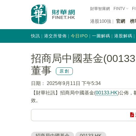
財華智庫網
FINTV
F
港股100強
官網
榜
快訊
港交所發佈
今日IPO
一圖解碼
港股解碼
招商局中國基金(0013
董事
原創
日期：
2025年9月11日 下午5:34
【財華社訊】招商局中國基金(
00133.HK
)公佈，
效。
招商局中國基金
00133.HK