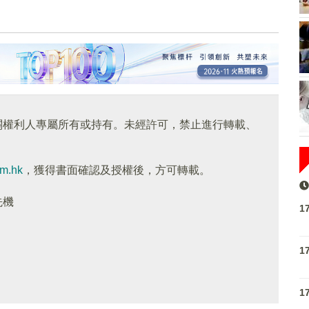
關權利人專屬所有或持有。未經許可，禁止進行轉載、
om.hk
，獲得書面確認及授權後，方可轉載。
先機
1
1
1