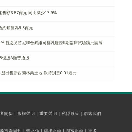
銷售額6.57億元 同比減少17.9%
目合約銷售為9.5億元
漲超15% 替恩戈替尼聯合氟維司群乳腺癌II期臨床試驗獲批開展
818億股A類普通股
7% 擬出售新西蘭林業土地 派特別息0.01港元
者關係
|
版權聲明
|
重要聲明
|
私隱政策
|
聯絡我們
券市場周刊
|
壹財信
|
權衡財經
|
攬富財經
|
更多...