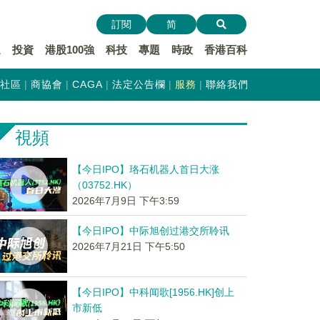
訂閱
简
遞
投資
港股100強
科技
專題
時政
香港百科
社區
商協會
CAGA
法定公告欄
服務
聯絡我們
視頻
【今日IPO】珞石机器人首日大涨
（03752.HK）
2026年7月9日 下午3:59
【今日IPO】中际旭创过港交所聆讯
2026年7月21日 下午5:50
【今日IPO】中科闻歌[1956.HK]创上
市新低