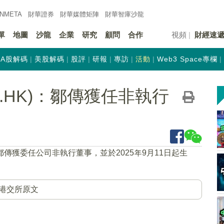
INMETA
財華證券
財華
媒體矩陣
財華
智庫沙龍
單
地圖
沙龍
企業
研究
顧問
合作
視頻
財經速
A股解碼
美股解碼
股評
研報
專訪
活動
Web3 Space專欄
3.HK)：鄒傳獲任非執行
鄒傳獲委任公司非執行董事，並於2025年9月11日起生
港交所原文