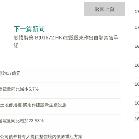
返回上頁
1
1
下一篇新聞
歌禮製藥-B(01672.HK)控股股東作出自願禁售承
諾
1
1
售額約17億元
1
成發電量同比減少5.7%
1
海兩幅土地使用權 將用作建設新生產設施
1
成發電量同比增加23.53%
為境內公司債券持有人提供整體境內債券重組方案