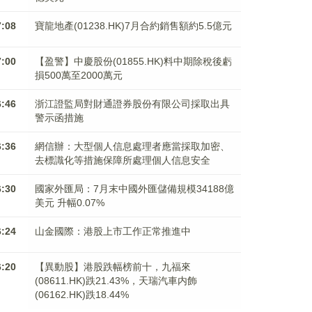
7:08
寶龍地產(01238.HK)7月合約銷售額約5.5億元
7:00
【盈警】中慶股份(01855.HK)料中期除稅後虧
損500萬至2000萬元
6:46
浙江證監局對財通證券股份有限公司採取出具
警示函措施
6:36
網信辦：大型個人信息處理者應當採取加密、
去標識化等措施保障所處理個人信息安全
6:30
國家外匯局：7月末中國外匯儲備規模34188億
美元 升幅0.07%
6:24
山金國際：港股上市工作正常推進中
6:20
【異動股】港股跌幅榜前十，九福來
(08611.HK)跌21.43%，天瑞汽車内飾
(06162.HK)跌18.44%