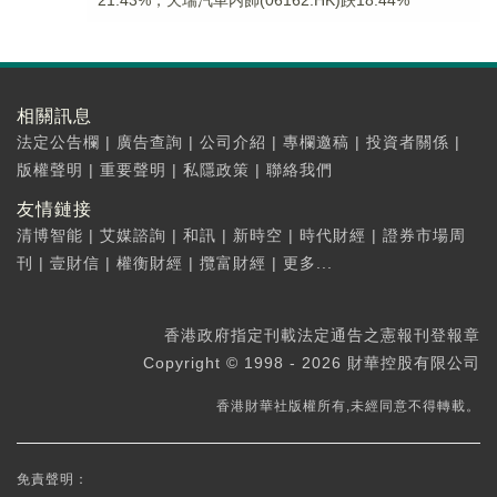
21.43%，天瑞汽車内飾(06162.HK)跌18.44%
相關訊息
法定公告欄
|
廣告查詢
|
公司介紹
|
專欄邀稿
|
投資者關係
|
版權聲明
|
重要聲明
|
私隱政策
|
聯絡我們
友情鏈接
清博智能
|
艾媒諮詢
|
和訊
|
新時空
|
時代財經
|
證券市場周
刊
|
壹財信
|
權衡財經
|
攬富財經
|
更多...
香港政府指定刊載法定通告之憲報刊登報章
Copyright © 1998 - 2026 財華控股有限公司
香港財華社版權所有,未經同意不得轉載。
免責聲明：