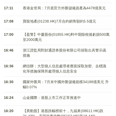
17:11
香港金管局：7月底官方外匯儲備資產為4478億美元
17:08
寶龍地產(01238.HK)7月合約銷售額約5.5億元
17:00
【盈警】中慶股份(01855.HK)料中期除稅後虧損500萬
至2000萬元
16:46
浙江證監局對財通證券股份有限公司採取出具警示函
措施
16:36
網信辦：大型個人信息處理者應當採取加密、去標識
化等措施保障所處理個人信息安全
16:30
國家外匯局：7月末中國外匯儲備規模34188億美元 升
幅0.07%
16:24
山金國際：港股上市工作正常推進中
16:20
【異動股】港股跌幅榜前十，九福來(08611.HK)跌