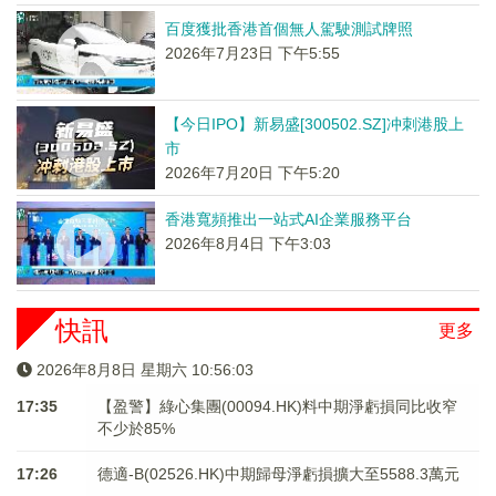
百度獲批香港首個無人駕駛測試牌照
2026年7月23日 下午5:55
【今日IPO】新易盛[300502.SZ]冲刺港股上
市
2026年7月20日 下午5:20
香港寬頻推出一站式AI企業服務平台
2026年8月4日 下午3:03
快訊
更多
2026年8月8日 星期六 10:56:03
17:35
【盈警】綠心集團(00094.HK)料中期淨虧損同比收窄
不少於85%
17:26
德適-B(02526.HK)中期歸母淨虧損擴大至5588.3萬元