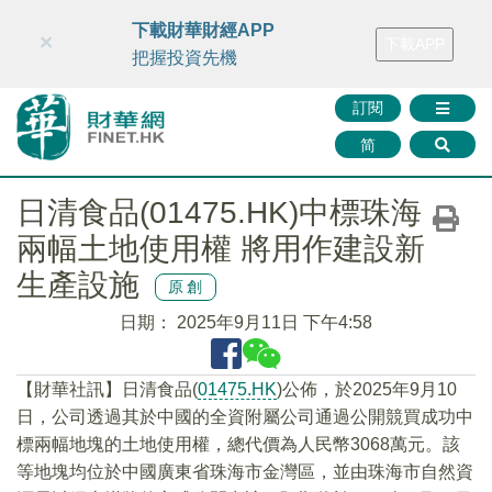
財華智庫網
FINTV
FINMETA
財華證券
媒體矩陣
下載財華財經APP
×
下載APP
智庫沙龍
聯絡我們
把握投資先機
訂閱
简
日清食品(01475.HK)中標珠海
兩幅土地使用權 將用作建設新
生產設施
原創
日期：
2025年9月11日 下午4:58
【財華社訊】日清食品(
01475.HK
)公佈，於2025年9月10
日，公司透過其於中國的全資附屬公司通過公開競買成功中
標兩幅地塊的土地使用權，總代價為人民幣3068萬元。該
等地塊均位於中國廣東省珠海市金灣區，並由珠海市自然資