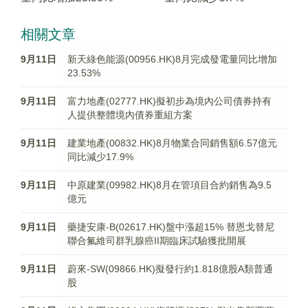
相關文章
9月11日
新天綠色能源(00956.HK)8月完成發電量同比增加
23.53%
9月11日
富力地產(02777.HK)擬初步為境內公司債券持有
人提供整體境內債券重組方案
9月11日
建業地產(00832.HK)8月物業合同銷售額6.57億元
同比減少17.9%
9月11日
中原建業(09982.HK)8月在管項目合約銷售為9.5
億元
9月11日
藥捷安康-B(02617.HK)盤中漲超15% 替恩戈替尼
聯合氟維司群乳腺癌II期臨床試驗獲批開展
9月11日
蔚來-SW(09866.HK)擬發行約1.818億股A類普通
股