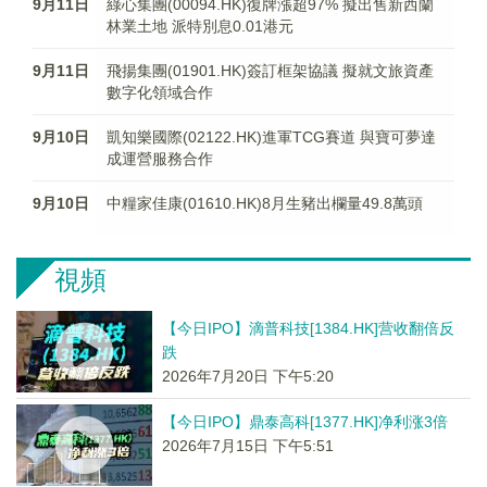
9月11日
綠心集團(00094.HK)復牌漲超97% 擬出售新西蘭
林業土地 派特別息0.01港元
9月11日
飛揚集團(01901.HK)簽訂框架協議 擬就文旅資產
數字化領域合作
9月10日
凱知樂國際(02122.HK)進軍TCG賽道 與寶可夢達
成運營服務合作
9月10日
中糧家佳康(01610.HK)8月生豬出欄量49.8萬頭
視頻
【今日IPO】滴普科技[1384.HK]营收翻倍反
跌
2026年7月20日 下午5:20
【今日IPO】鼎泰高科[1377.HK]净利涨3倍
2026年7月15日 下午5:51