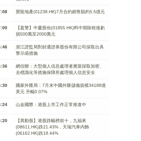
7:08
寶龍地產(01238.HK)7月合約銷售額約5.5億元
7:00
【盈警】中慶股份(01855.HK)料中期除稅後虧
損500萬至2000萬元
6:46
浙江證監局對財通證券股份有限公司採取出具
警示函措施
6:36
網信辦：大型個人信息處理者應當採取加密、
去標識化等措施保障所處理個人信息安全
6:30
國家外匯局：7月末中國外匯儲備規模34188億
美元 升幅0.07%
6:24
山金國際：港股上市工作正常推進中
6:20
【異動股】港股跌幅榜前十，九福來
(08611.HK)跌21.43%，天瑞汽車内飾
(06162.HK)跌18.44%