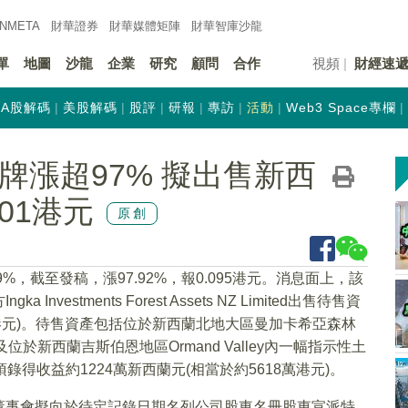
INMETA
財華證券
財華
媒體矩陣
財華
智庫沙龍
單
地圖
沙龍
企業
研究
顧問
合作
視頻
財經速
A股解碼
美股解碼
股評
研報
專訪
活動
Web3 Space專欄
)復牌漲超97% 擬出售新西
01港元
原創
9%，截至發稿，漲97.92%，報0.095港元。消息面上，該
stments Forest Assets NZ Limited出售待售資
5億港元)。待售資產包括位於新西蘭北地大區曼加卡希亞森林
位於新西蘭吉斯伯恩地區Ormand Valley內一幅指示性土
得收益約1224萬新西蘭元(相當於約5618萬港元)。
董事會擬向於待定記錄日期名列公司股東名冊股東宣派特