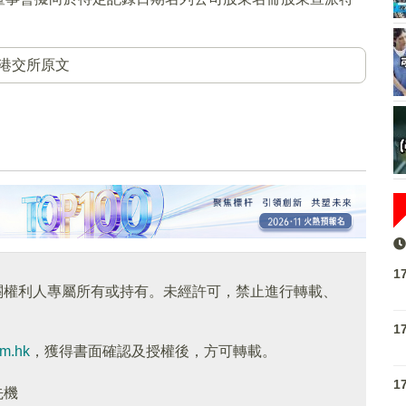
港交所原文
1
關權利人專屬所有或持有。未經許可，禁止進行轉載、
1
om.hk
，獲得書面確認及授權後，方可轉載。
1
先機