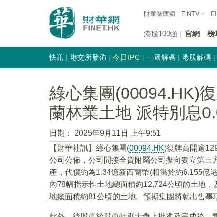
財華智庫網
FINTV
F
港股100強
官網
榜
快訊
港交所發佈
今日IPO
一圖解碼
港股解碼
綠心集團(00094.HK
蘭林業土地 派特別息0.
日期：
2025年9月11日 上午9:51
【財華社訊】綠心集團(
00094.HK
)復牌高開逾12
公司公佈，公司間接全資附屬公司擬向獨立第三方Ingka Inve
產，代價約為1.34億新西蘭幣(相當於約6.15
內78幅指示性土地總面積約12,724公頃的土地，及
地總面積約81公頃的土地。預期集團將就出售事項錄
此外，待股東於股東特別大會上批准及完成後，