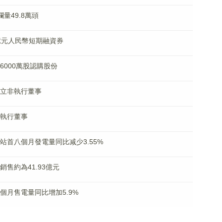
欄量49.8萬頭
40億元人民幣短期融資券
發6000萬股認購股份
任獨立非執行董事
任執行董事
發電站首八個月發電量同比减少3.55%
約銷售約為41.93億元
首八個月售電量同比增加5.9%