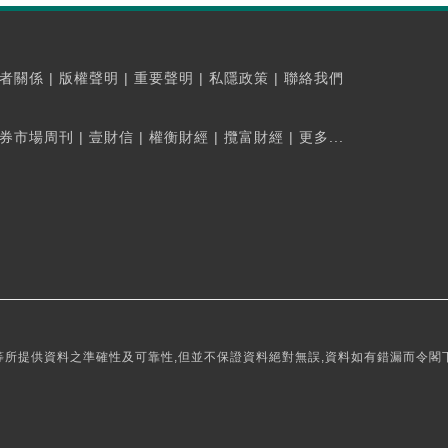
者關係
|
版權聲明
|
重要聲明
|
私隱政策
|
聯絡我們
券市場周刊
|
壹財信
|
權衡財經
|
攬富財經
|
更多...
所提供資料之準確性及可靠性,但並不保證資料絕對無誤,資料如有錯漏而令閣