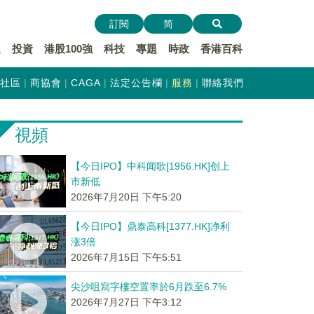
訂閱
简
遞
投資
港股100強
科技
專題
時政
香港百科
社區
商協會
CAGA
法定公告欄
服務
聯絡我們
視頻
【今日IPO】中科闻歌[1956.HK]创上
市新低
2026年7月20日 下午5:20
【今日IPO】鼎泰高科[1377.HK]净利
涨3倍
2026年7月15日 下午5:51
尖沙咀寫字樓空置率於6月跌至6.7%
2026年7月27日 下午3:12