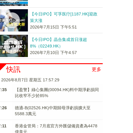
【今日IPO】可孚医疗[1187.HK]迎政
策大涨
2026年7月15日 下午5:51
【今日IPO】晶合集成首日涨超
8%（02249.HK）
2026年7月10日 下午4:57
快訊
更多
2026年8月7日 星期五 17:57:29
7:35
【盈警】綠心集團(00094.HK)料中期淨虧損同
比收窄不少於85%
7:26
德適-B(02526.HK)中期歸母淨虧損擴大至
5588.3萬元
7:11
香港金管局：7月底官方外匯儲備資產為4478
億美元