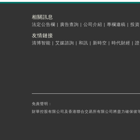
相關訊息
法定公告欄
|
廣告查詢
|
公司介紹
|
專欄邀稿
|
投資
友情鏈接
清博智能
|
艾媒諮詢
|
和訊
|
新時空
|
時代財經
|
證
免責聲明：
財華控股有限公司及香港聯合交易所有限公司將盡力確保彼等