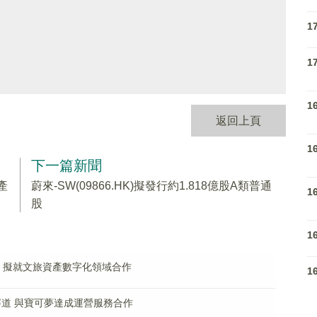
1
1
1
返回上頁
1
下一篇新聞
產
蔚來-SW(09866.HK)擬發行約1.818億股A類普通
1
股
1
協議 擬就文旅資產數字化領域合作
1
CG賽道 與寶可夢達成運營服務合作