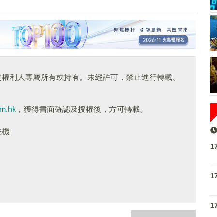
關權利人專屬所有或持有。未經許可，禁止進行轉載、
om.hk
，獲得書面確認及授權後，方可轉載。
先機
1
1
1