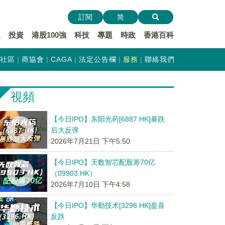
訂閱
简
遞
投資
港股100強
科技
專題
時政
香港百科
社區
商協會
CAGA
法定公告欄
服務
聯絡我們
視頻
【今日IPO】东阳光药[6887.HK]暴跌
后大反弹
2026年7月21日 下午5:50
【今日IPO】天数智芯配股筹70亿
（09903.HK）
2026年7月10日 下午4:58
【今日IPO】华勤技术[3296.HK]盈喜
反跌