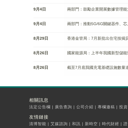
9月4日
兩部門：鼓勵企業開展數據管理能力
9月4日
兩部門：推動5G/6G關鍵器件、
8月29日
香港金管局：7月新批出住宅按揭貸
8月26日
國家能源局：上半年我國新型儲能裝
8月26日
截至7月底我國充電基礎設施數量達1
相關訊息
法定公告欄
|
廣告查詢
|
公司介紹
|
專欄邀稿
|
投資
友情鏈接
清博智能
|
艾媒諮詢
|
和訊
|
新時空
|
時代財經
|
證