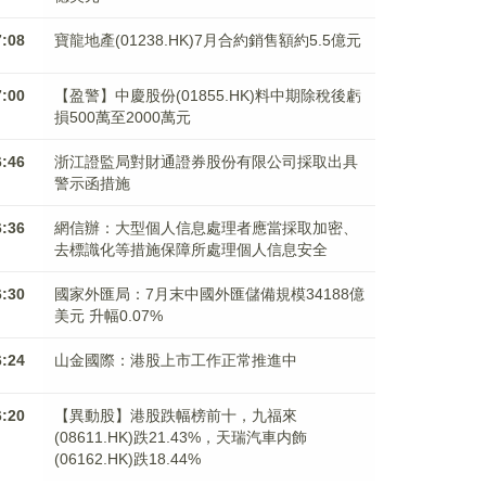
7:08
寶龍地產(01238.HK)7月合約銷售額約5.5億元
7:00
【盈警】中慶股份(01855.HK)料中期除稅後虧
損500萬至2000萬元
6:46
浙江證監局對財通證券股份有限公司採取出具
警示函措施
6:36
網信辦：大型個人信息處理者應當採取加密、
去標識化等措施保障所處理個人信息安全
6:30
國家外匯局：7月末中國外匯儲備規模34188億
美元 升幅0.07%
6:24
山金國際：港股上市工作正常推進中
6:20
【異動股】港股跌幅榜前十，九福來
(08611.HK)跌21.43%，天瑞汽車内飾
(06162.HK)跌18.44%