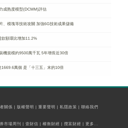
成熟度模型(DCMM)評估
芯片、模塊等技術攻關 加強6G技術成果儲備
款額環比增加11.2%
機規模約9500萬千瓦 5年增長近30倍
669.6萬個 是「十三五」末的10倍
者關係
|
版權聲明
|
重要聲明
|
私隱政策
|
聯絡我們
券市場周刊
|
壹財信
|
權衡財經
|
攬富財經
|
更多...