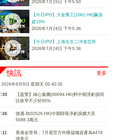
2026年7月15日 下午5:50
【今日IPO】大金重工[1081.HK]飙涨
超19%
2026年7月24日 下午5:36
【今日IPO】上海生生二冲港交所
2026年7月24日 下午5:36
快訊
更多
2026年8月9日 星期天 05:40:36
7:35
【盈警】綠心集團(00094.HK)料中期淨虧損同
比收窄不少於85%
7:26
德適-B(02526.HK)中期歸母淨虧損擴大至
5588.3萬元
7:11
香港金管局：7月底官方外匯儲備資產為4478
億美元